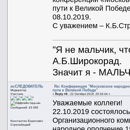
пути к Великой Побед
08.10.2019.
С уважением – К.Б.Ст
"Я не мальчик, ч
А.Б.Широкорад.
Значит я - МАЛЬЧ
исСЛЕДОВАТЕЛЬ
Re: Конференция "Московское народное
пути к Великой Победе"
Модератор
Участник
«
Reply #6 :
22 Октября 2019, 20:34:44 »
Уважаемые коллеги!
Оффлайн
Сообщений: 43 095
22.10.2019 состоялос
Организационного ком
Константин Борисович
Стрельбицкий
народное ополчение 19