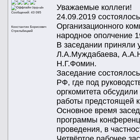
Уважаемые коллеги!
Оффлайн
Сообщений: 43 095
24.09.2019 состоялось
Организационного ком
Константин Борисович
Стрельбицкий
народное ополчение 19
В заседании приняли 
Л.А.Муждабаева, А.А.Н
Н.Г.Фомин.
Заседание состоялось
РФ, где под руководс
оргкомитета обсудили
работы предстоящей 
Основное время засе
программы конференци
проведения, в частност
Четвёртое рабочее за