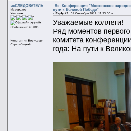
исСЛЕДОВАТЕЛЬ
Re: Конференция "Московское народное
пути к Великой Победе"
Модератор
Участник
«
Reply #2 :
01 Сентября 2019, 11:33:50 »
Уважаемые коллеги!
Оффлайн
Сообщений: 43 095
Ряд моментов первого
комитета конференции
Константин Борисович
Стрельбицкий
года: На пути к Велик