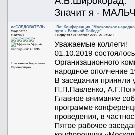
А.Б.Широкорад.
Значит я - МАЛЬЧ
исСЛЕДОВАТЕЛЬ
Re: Конференция "Московское народное
пути к Великой Победе"
Модератор
Участник
«
Reply #5 :
01 Октября 2019, 21:26:32 »
Уважаемые коллеги!
Оффлайн
Сообщений: 43 095
01.10.2019 состоялось
Организационного ком
Константин Борисович
Стрельбицкий
народное ополчение 19
В заседании приняли 
П.П.Павленко, А.Г.Поп
Главное внимание со
программе конференци
проведения, в частност
Пятое рабочее заседа
конференции «Московс