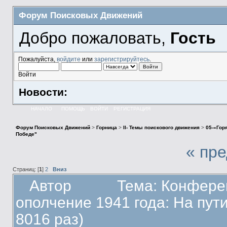
Форум Поисковых Движений
Добро пожаловать,
Гость
Пожалуйста,
войдите
или
зарегистрируйтесь
.
Войти
Новости:
НАЧАЛО
ПОМОЩЬ
ВОЙТИ
РЕГИСТРАЦИЯ
Форум Поисковых Движений
>
Горница
>
II- Темы поискового движения
>
05-«Гор
Победе"
« пр
Страниц: [
1
]
2
Вниз
Автор
Тема: Конфере
ополчение 1941 года: На пут
8016 раз)