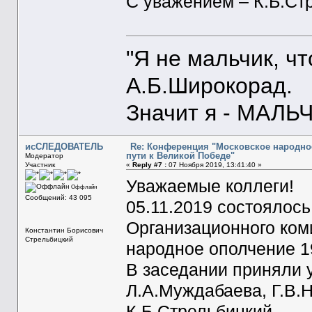
С уважением – К.Б.Ст
"Я не мальчик, ч
А.Б.Широкорад.
Значит я - МАЛЬЧ
исСЛЕДОВАТЕЛЬ
Re: Конференция "Московское народное
пути к Великой Победе"
Модератор
Участник
«
Reply #7 :
07 Ноября 2019, 13:41:40 »
Уважаемые коллеги!
Оффлайн
Сообщений: 43 095
05.11.2019 состоялос
Организационного ком
Константин Борисович
Стрельбицкий
народное ополчение 19
В заседании приняли 
Л.А.Муждабаева, Г.В.Н
К.Б.Стрельбицкий.