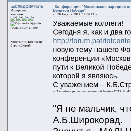
исСЛЕДОВАТЕЛЬ
Конференция "Московское народное опо
Великой Победе"
Модератор
Участник
«
:
29 Августа 2019, 17:06:21 »
Уважаемые коллеги!
Оффлайн
Сообщений: 43 095
Сегодня я, как и два г
http://forum.patriotcen
Константин Борисович
Стрельбицкий
новую тему нашего Ф
конференции «Московс
пути к Великой Побед
которой я являюсь.
С уважением – К.Б.Ст
«
Последнее редактирование: 08 Ноября 2019, 20:
"Я не мальчик, ч
А.Б.Широкорад.