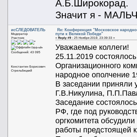
А.Б.Широкорад.
Значит я - МАЛЬЧ
исСЛЕДОВАТЕЛЬ
Re: Конференция "Московское народное
пути к Великой Победе"
Модератор
Участник
«
Reply #9 :
25 Ноября 2019, 23:39:33 »
Уважаемые коллеги!
Оффлайн
Сообщений: 43 095
25.11.2019 состоялос
Организационного ком
Константин Борисович
Стрельбицкий
народное ополчение 19
В заседании приняли 
Г.В.Никулина, П.П.Пав
Заседание состоялось
РФ, где под руководс
оргкомитета обсудили
работы предстоящей 