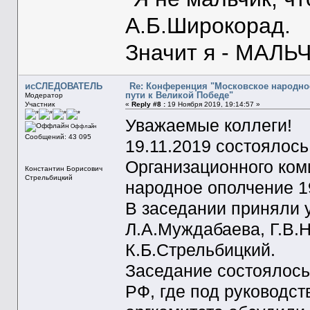
А.Б.Широкорад.
Значит я - МАЛЬЧ
исСЛЕДОВАТЕЛЬ
Re: Конференция "Московское народное
пути к Великой Победе"
Модератор
Участник
«
Reply #8 :
19 Ноября 2019, 19:14:57 »
Уважаемые коллеги!
Оффлайн
Сообщений: 43 095
19.11.2019 состоялос
Организационного ком
Константин Борисович
Стрельбицкий
народное ополчение 19
В заседании приняли 
Л.А.Муждабаева, Г.В.Н
К.Б.Стрельбицкий.
Заседание состоялось
РФ, где под руководс