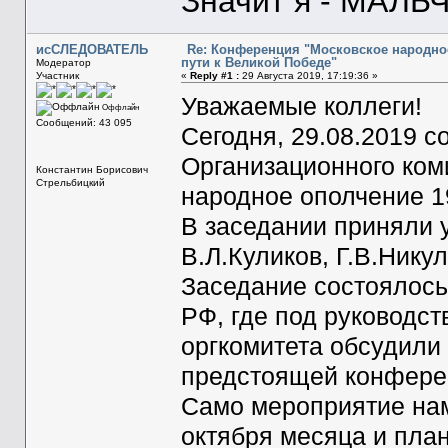
Значит я - МАЛЬЧ
исСЛЕДОВАТЕЛЬ
Re: Конференция "Московское народное
пути к Великой Победе"
Модератор
Участник
«
Reply #1 :
29 Августа 2019, 17:19:36 »
Уважаемые коллеги!
Оффлайн
Сообщений: 43 095
Сегодня, 29.08.2019 с
Организационного ком
Константин Борисович
Стрельбицкий
народное ополчение 19
В заседании приняли 
В.Л.Куликов, Г.В.Нику
Заседание состоялось
РФ, где под руководс
оргкомитета обсудили
предстоящей конфере
Само мероприятие на
октября месяца и план