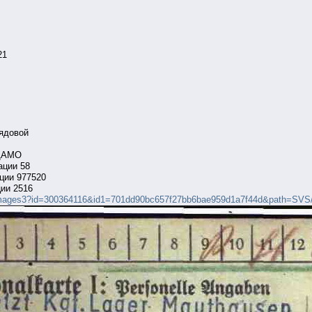
21
рядовой
 ЦАМО
ации 58
ции 977520
ии 2516
l/images3?id=300364116&id1=701dd90bc657f27bb6bae959d1a7f44d&path=SVS/