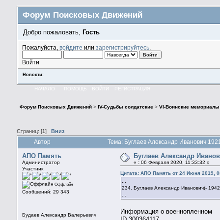
Форум Поисковых Движений
Добро пожаловать,
Гость
Пожалуйста,
войдите
или
зарегистрируйтесь
.
Войти
Новости:
НАЧАЛО
ПОМОЩЬ
ВОЙТИ
РЕГИСТРАЦИЯ
Форум Поисковых Движений
>
IV-Судьбы солдатские
>
VI-Воинские мемориалы
Страниц: [
1
]
Вниз
Автор
Тема: Буглаев Александр Иванович 192
АПО Память
Буглаев Александр Иванов
Администратор
«
:
06 Февраля 2020, 11:33:32 »
Участник
Цитата: АПО Память от 24 Июня 2019, 0
...
Оффлайн
234. Буглаев Александр Иванович(- 1942
Сообщений: 29 343
...
Информация о военнопленном
Будаев Александр Валерьевич
ID 300364117