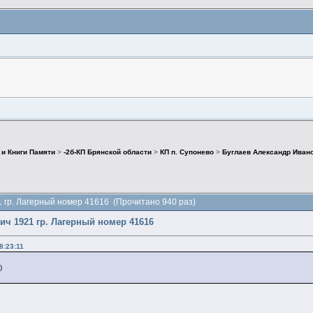
 и Книги Памяти
>
-2б-КП Брянской области
>
КП п. Супонево
>
Буглаев Александр Ивано
1 гр. Лагерный номер 41616 (Прочитано 940 раз)
ич 1921 гр. Лагерный номер 41616
8:23:11
)