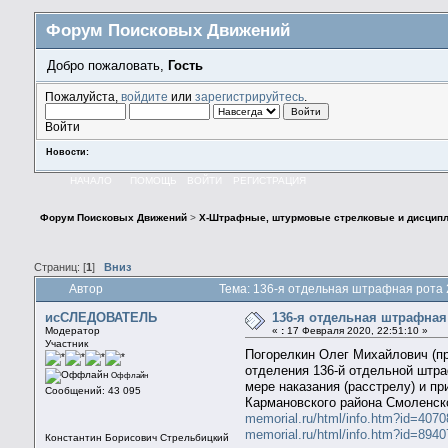
Форум Поисковых Движений
Добро пожаловать,
Гость
Пожалуйста,
войдите
или
зарегистрируйтесь
.
Войти
Новости:
НАЧАЛО
ПОМОЩЬ
ВОЙТИ
РЕГИСТРАЦИЯ
Форум Поисковых Движений
>
X-Штрафные, штурмовые стрелковые и дисципл
Страниц: [
1
]
Вниз
Автор
Тема: 136-я отдельная штрафная рота 
исСЛЕДОВАТЕЛЬ
136-я отдельная штрафная
Модератор
«
:
17 Февраля 2020, 22:51:10 »
Участник
Погорелкин Олег Михайлович (пр
отделения 136-й отдельной штра
Оффлайн
мере наказания (расстрелу) и пр
Сообщений: 43 095
Кармановского района Смоленск
memorial.ru/html/info.htm?id=407
memorial.ru/html/info.htm?id=894
Константин Борисович Стрельбицкий