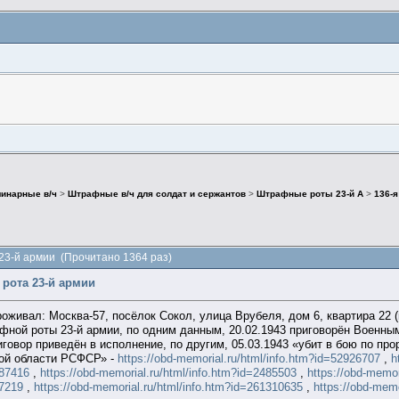
инарные в/ч
>
Штрафные в/ч для солдат и сержантов
>
Штрафные роты 23-й А
>
136-я
23-й армии (Прочитано 1364 раз)
 рота 23-й армии
оживал: Москва-57, посёлок Сокол, улица Врубеля, дом 6, квартира 22 (
фной роты 23-й армии, по одним данным, 20.02.1943 приговорён Военны
иговор приведён в исполнение, по другим, 05.03.1943 «убит в бою по п
ой области РСФСР» -
https://obd-memorial.ru/html/info.htm?id=52926707
,
h
087416
,
https://obd-memorial.ru/html/info.htm?id=2485503
,
https://obd-memor
07219
,
https://obd-memorial.ru/html/info.htm?id=261310635
,
https://obd-mem