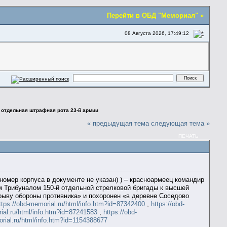
Перейти в ОБД "Мемориал" »
08 Августа 2026, 17:49:12
 отдельная штрафная рота 23-й армии
« предыдущая тема
следующая тема »
ПЕЧАТЬ
номер корпуса в документе не указан) ) – красноармеец командир
м Трибуналом 150-й отдельной стрелковой бригады к высшей
рорыву обороны противника» и похоронен «в деревне Соседово
ttps://obd-memorial.ru/html/info.htm?id=87342400
,
https://obd-
ial.ru/html/info.htm?id=87241583
,
https://obd-
orial.ru/html/info.htm?id=1154388677