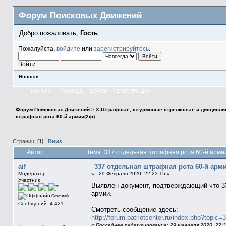
Форум Поисковых Движений
Добро пожаловать,
Гость
Пожалуйста,
войдите
или
зарегистрируйтесь
.
Войти
Новости:
НАЧАЛО
ПОМОЩЬ
ВОЙТИ
РЕГИСТРАЦИЯ
Форум Поисковых Движений
>
X-Штрафные, штурмовые стрелковые и дисципли
штрафная рота 60-й армии(2ф)
Страниц: [
1
]
Вниз
Автор
Тема: 337 отдельная штрафная рота 60-й арми
aif
337 отдельная штрафная рота 60-й арм
Модератор
«
:
29 Февраля 2020, 22:23:15 »
Участник
Выявлен документ, подтверждающий что 337
армии.
Оффлайн
Сообщений: 4 421
Смотреть сообщение здесь:
http://forum.patriotcenter.ru/index.php?top
«
Последнее редактирование: 29 Февраля 2020, 22:30