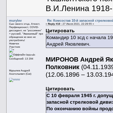
В.И.Ленина 1918-1
murylev
Re: Комсостав 10-й запасной стрелков
Сын своего отца, Атеист,
«
Reply #10 :
27 Июля 2021, 22:29:55 »
Перфекционист, COVID-
Цитировать
диссидент, не "россиянин"
= русский, "Уважаемый" при
Командир 10 зсд с начала 194
обращении ко мне не
употреблять!
Андрей Яковлевич.
Новичок
Участник
Оффлайн
МИРОНОВ Андрей Як
Сообщений: 13 294
Полковник
(04.11.193
Мурылев Андрей
(12.06.1896 – 13.03.19
Анатольевич (Cat)
Цитировать
С 10 февраля 1945 г. допу
запасной стрелковой дивиз
По окончанию войны продо