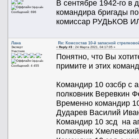
В сентябре 1942-го в
Оффлайн
командира бригады по
Сообщений: 696
комиссар РУДЬКОВ И
Лана
Re: Комсостав 10-й запасной стрелков
Эксперт
«
Reply #3 :
24 Марта 2021, 04:17:05 »
Участник
Понятно, что Вы хотит
Оффлайн
примите и этих команд
Сообщений: 4 455
Командир 10 озсбр с ав
полковник Веревкин Ф
Временно командир 10 
Дударев Василий Ива
Командир 10 зсд на апр
полковник Хмелевский