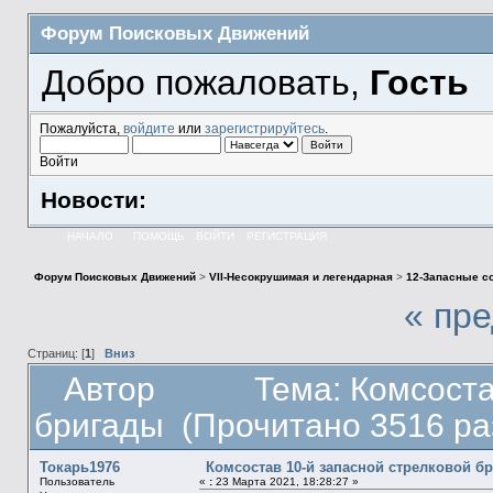
Форум Поисковых Движений
Добро пожаловать,
Гость
Пожалуйста,
войдите
или
зарегистрируйтесь
.
Войти
Новости:
НАЧАЛО
ПОМОЩЬ
ВОЙТИ
РЕГИСТРАЦИЯ
Форум Поисковых Движений
>
VII-Несокрушимая и легендарная
>
12-Запасные с
« пр
Страниц: [
1
]
Вниз
Автор
Тема: Комсоста
бригады (Прочитано 3516 ра
Токарь1976
Комсостав 10-й запасной стрелковой б
Пользователь
«
:
23 Марта 2021, 18:28:27 »