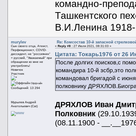
командно-препод
Ташкентского пе
В.И.Ленина 1918-1
murylev
Re: Комсостав 10-й запасной стрелков
Сын своего отца, Атеист,
«
Reply #8 :
27 Июля 2021, 08:31:03 »
Перфекционист, COVID-
Цитата: Токарь1976 от 26 И
диссидент, не "россиянин"
= русский, "Уважаемый" при
После долгих поисков,с по
обращении ко мне не
употреблять!
командира 10-й зсбр,это 
Новичок
Участник
командовал бригадой с июня 
Оффлайн
полковнику ДРЯХЛОВ.Биограф
Сообщений: 13 294
Мурылев Андрей
ДРЯХЛОВ Иван Дмит
Анатольевич (Cat)
Полковник
(29.10.193
(08.11.1900 - __.__197