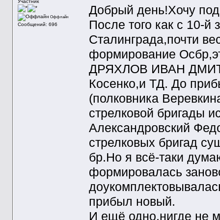
Участник
Добрый день!Хочу под
Оффлайн
После того как с 10-й
Сообщений: 696
Сталинграда,почти ве
формирование Осбр,эт
ДРЯХЛОВ ИВАН ДМИТР
Косенко,и ТД. До при
(полковника Веревкин
стрелковой бригады и
Александровский Федо
стрелковых бригад сущ
бр.Но я всё-таки дума
формировалась занов
доукомплектовывалась
прибыл новый.
И ещё одно,нигде не 