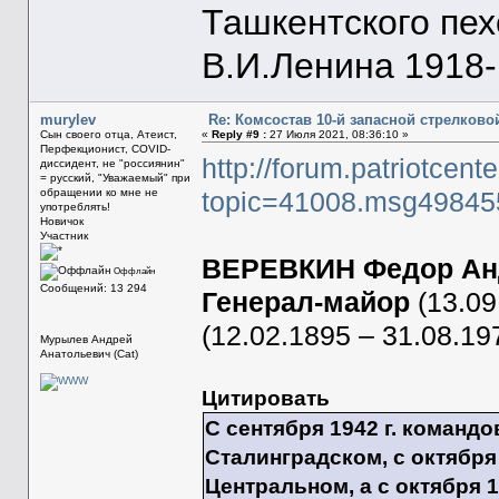
Ташкентского пе
В.И.Ленина 1918-1
murylev
Re: Комсостав 10-й запасной стрелков
Сын своего отца, Атеист,
«
Reply #9 :
27 Июля 2021, 08:36:10 »
Перфекционист, COVID-
http://forum.patriotcent
диссидент, не "россиянин"
= русский, "Уважаемый" при
обращении ко мне не
topic=41008.msg4984
употреблять!
Новичок
Участник
ВЕРЕВКИН Федор Ан
Оффлайн
Сообщений: 13 294
Генерал-майор
(13.09
(12.02.1895 – 31.08.19
Мурылев Андрей
Анатольевич (Cat)
Цитировать
С сентября 1942 г. команд
Сталинградском, с октября 1
Центральном, а с октября 1