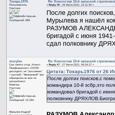
Токарь1976
Re: Комсостав 10-й запасной стрелков
Пользователь
«
Reply #6 :
26 Июля 2021, 22:11:30 »
Участник
После долгих поисков
Оффлайн
Мурылева я нашёл ком
Сообщений: 696
РАЗУМОВ АЛЕКСАНДР
бригадой с июня 1941-
сдал полковнику ДРЯХ
murylev
Re: Комсостав 10-й запасной стрелков
Сын своего отца, Атеист,
«
Reply #7 :
27 Июля 2021, 06:54:27 »
Перфекционист, COVID-
Цитата: Токарь1976 от 26 И
диссидент, не "россиянин"
= русский, "Уважаемый" при
После долгих поисков,с по
обращении ко мне не
употреблять!
командира 10-й зсбр,это 
Новичок
Участник
командовал бригадой с июня 
Оффлайн
полковнику ДРЯХЛОВ.Биограф
Сообщений: 13 294
Мурылев Андрей
РАЗУМОВ Александр