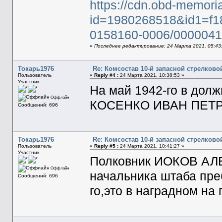
https://cdn.obd-memori
id=1980268518&id1=f1
0158160-0006/0000041
«
Последнее редактирование: 24 Марта 2021, 05:43
Токарь1976
Re: Комсостав 10-й запасной стрелков
Пользователь
«
Reply #4 :
24 Марта 2021, 10:38:53 »
Участник
На май 1942-го в дол
Оффлайн
КОСЕНКО ИВАН ПЕТ
Сообщений: 696
Токарь1976
Re: Комсостав 10-й запасной стрелков
Пользователь
«
Reply #5 :
24 Марта 2021, 10:41:27 »
Участник
Полковник ИОКОВ АЛ
Оффлайн
начальника штаба пре
Сообщений: 696
го,это в наградном на 