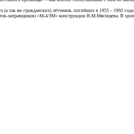
х (а так же гражданских) лётчиков, погибших в 1955 – 1992 год
ётов-заправщиков) «М-4/3М» конструкции В.М.Мясищева. В хрон