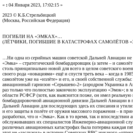
«
:
04 Января 2023, 17:02:15 »
2023 © К.Б.Стрельбицкий
(Москва, Российская Федерация)
ПОГИБЛИ НА «ЭМКАХ»…
(ЛЁТЧИКИ, ПОГИБШИЕ В КАТАСТРОФАХ САМОЛЁТОВ «3М
…Ни одна из серийных машин советской Дальней Авиации не вы
«Эмка» – стратегический бомбардировщик (а затем – и самолёт
столь принципиально новой для всего в целом советского вое
своего рода «новациями» ещё и спустя треть века – когда в 19
самолётом уже на «излёте» и его, и своей собственной службы
авиационный гарнизон «Серышево-2» (аэродром Украинка в А
раз только что полностью закончило эксплуатацию «Эмок»; в 
области РСФСР (хотя, как выяснится позже, он имел реальную 
бомбардировочной авиационной дивизии Дальней Авиации в го
Дальней Авиации для последующих здесь их списания и утилиз
и его защиты в полёте от оружия массового поражения – в при
разработки, что и «Эмка». Как в то время, так и впоследстви
обслуживавших их специалистов Инженерно-авиационной службы
различных авиационных катастрофах была потеряна каждая пят
этот не «заслужил» в истории Советских ВВС никакого «отриц