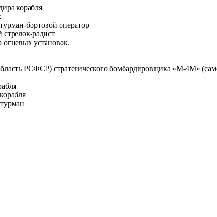
дира корабля
к
турман-бортовой оператор
й стрелок-радист
р огневых установок.
 область РСФСР) стратегического бомбардировщика «М-4М» (сам
рабля
корабля
штурман