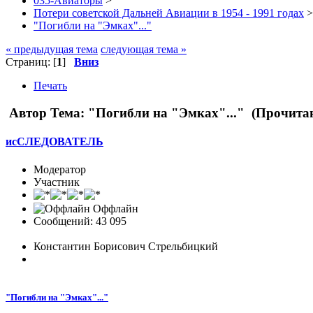
035-Авиаторы
>
Потери советской Дальней Авиации в 1954 - 1991 годах
>
"Погибли на "Эмках"..."
« предыдущая тема
следующая тема »
Страниц: [
1
]
Вниз
Печать
Автор
Тема: "Погибли на "Эмках"..." (Прочитан
исСЛЕДОВАТЕЛЬ
Модератор
Участник
Оффлайн
Сообщений: 43 095
Константин Борисович Стрельбицкий
"Погибли на "Эмках"..."