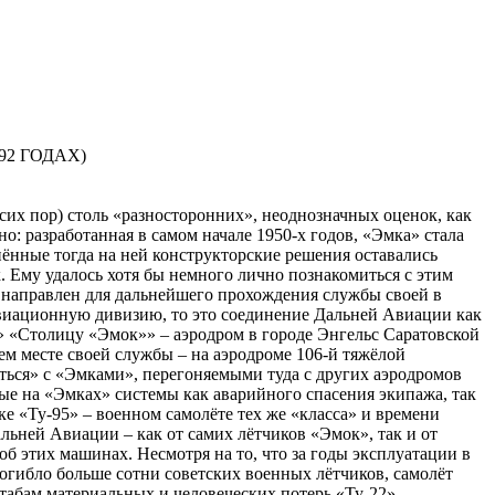
92 ГОДАХ)
их пор) столь «разносторонних», неоднозначных оценок, как
: разработанная в самом начале 1950-х годов, «Эмка» стала
ённые тогда на ней конструкторские решения оставались
к. Ему удалось хотя бы немного лично познакомиться с этим
ыл направлен для дальнейшего прохождения службы своей в
иационную дивизию, то это соединение Дальней Авиации как
» «Столицу «Эмок»» – аэродром в городе Энгельс Саратовской
ем месте своей службы – на аэродроме 106-й тяжёлой
ься» с «Эмками», перегоняемыми туда с других аэродромов
ые на «Эмках» системы как аварийного спасения экипажа, так
е «Ту-95» – военном самолёте тех же «класса» и времени
льней Авиации – как от самих лётчиков «Эмок», так и от
 этих машинах. Несмотря на то, что за годы эксплуатации в
огибло больше сотни советских военных лётчиков, самолёт
табам материальных и человеческих потерь «Ту-22»,