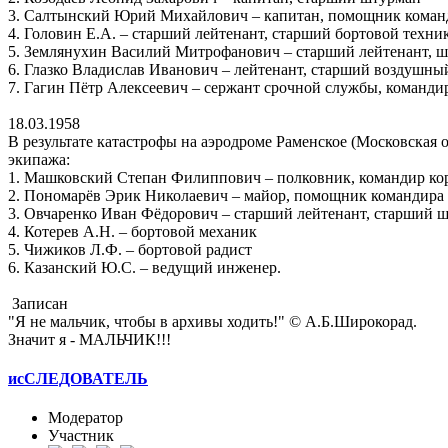
3. Салтынский Юрий Михайлович – капитан, помощник коман
4. Головин Е.А. – старший лейтенант, старший бортовой техни
5. Землянухин Василий Митрофанович – старший лейтенант, ш
6. Глазко Владислав Иванович – лейтенант, старший воздушны
7. Гагин Пётр Алексеевич – сержант срочной службы, команди
18.03.1958
В результате катастрофы на аэродроме Раменское (Московская
экипажа:
1. Машковский Степан Филиппович – полковник, командир ко
2. Пономарёв Эрик Николаевич – майор, помощник командира 
3. Овчаренко Иван Фёдорович – старший лейтенант, старший 
4. Котерев А.Н. – бортовой механик
5. Чижиков Л.Ф. – бортовой радист
6. Казанский Ю.С. – ведущий инженер.
Записан
"Я не мальчик, чтобы в архивы ходить!" © А.Б.Широкорад.
Значит я - МАЛЬЧИК!!!
исСЛЕДОВАТЕЛЬ
Модератор
Участник