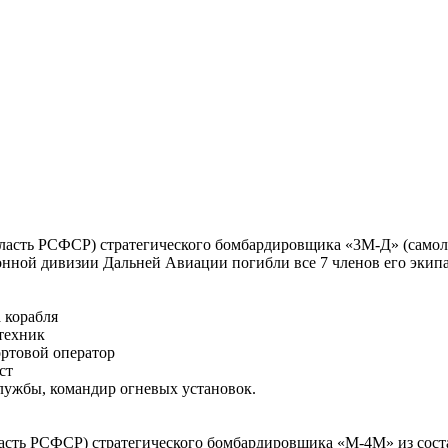
область РСФСР) стратегического бомбардировщика «3М-Д» (самол
нной дивизии Дальней Авиации погибли все 7 членов его экип
 корабля
техник
ортовой оператор
ст
лужбы, командир огневых установок.
ласть РСФСР) стратегического бомбардировщика «М-4М» из сост