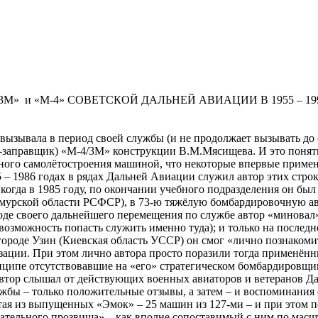
» и «М-4» СОВЕТСКОЙ ДАЛЬНЕЙ АВИАЦИИ В 1955 – 19
зывала в период своей службы (и не продолжает вызывать до с
-заправщик) «М-4/3М» конструкции В.М.Мясищева. И это понятно
нного самолётостроения машиной, что некоторые впервые примен
85 – 1986 годах в рядах Дальней Авиации служил автор этих стро
: когда в 1985 году, по окончании учебного подразделения он б
мурской области РСФСР), в 73-ю тяжёлую бомбардировочную ав
ходе своего дальнейшего перемещения по службе автор «миновал
возможность попасть служить именно туда); и только на последн
роде Узин (Киевская область УССР) он смог «лично познакомит
ации. При этом лично автора просто поразили тогда применённ
нципе отсутствовавшие на «его» стратегическом бомбардировщик
и автор слышал от действующих военных авиаторов и ветеранов Да
 – только положительные отзывы, а затем – и воспоминания об
ая из выпущенных «Эмок» – 25 машин из 127-ми – и при этом п
ательного прозвища» – как вполне сопоставимый с ним по масш