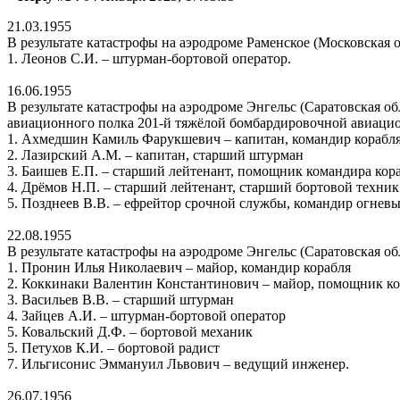
21.03.1955
В результате катастрофы на аэродроме Раменское (Московская
1. Леонов С.И. – штурман-бортовой оператор.
16.06.1955
В результате катастрофы на аэродроме Энгельс (Саратовская 
авиационного полка 201-й тяжёлой бомбардировочной авиацио
1. Ахмедшин Камиль Фарукшевич – капитан, командир корабл
2. Лазирский А.М. – капитан, старший штурман
3. Баишев Е.П. – старший лейтенант, помощник командира кор
4. Дрёмов Н.П. – старший лейтенант, старший бортовой техник
5. Позднеев В.В. – ефрейтор срочной службы, командир огневы
22.08.1955
В результате катастрофы на аэродроме Энгельс (Саратовская о
1. Пронин Илья Николаевич – майор, командир корабля
2. Коккинаки Валентин Константинович – майор, помощник ко
3. Васильев В.В. – старший штурман
4. Зайцев А.И. – штурман-бортовой оператор
5. Ковальский Д.Ф. – бортовой механик
5. Петухов К.И. – бортовой радист
7. Ильгисонис Эммануил Львович – ведущий инженер.
26.07.1956