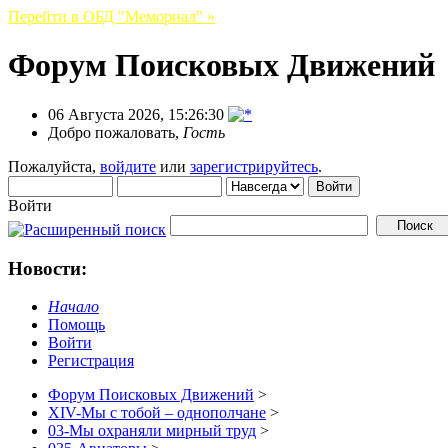
Перейти в ОБД "Мемориал" »
Форум Поисковых Движений
06 Августа 2026, 15:26:30
Добро пожаловать,
Гость
Пожалуйста,
войдите
или
зарегистрируйтесь
.
Войти
Новости:
Начало
Помощь
Войти
Регистрация
Форум Поисковых Движений
>
XIV-Мы с тобой – однополчане
>
03-Мы охраняли мирный труд
>