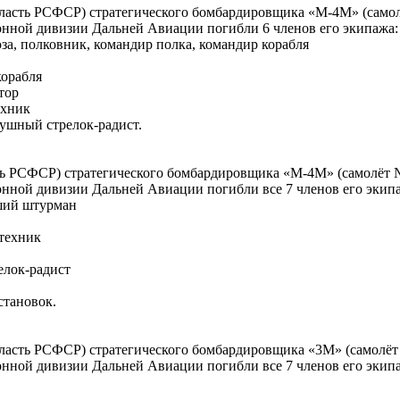
область РСФСР) стратегического бомбардировщика «М-4М» (самол
нной дивизии Дальней Авиации погибли 6 членов его экипажа:
а, полковник, командир полка, командир корабля
корабля
тор
ехник
душный стрелок-радист.
сть РСФСР) стратегического бомбардировщика «М-4М» (самолёт №
нной дивизии Дальней Авиации погибли все 7 членов его экип
рший штурман
 техник
елок-радист
становок.
область РСФСР) стратегического бомбардировщика «3М» (самолёт
нной дивизии Дальней Авиации погибли все 7 членов его экип