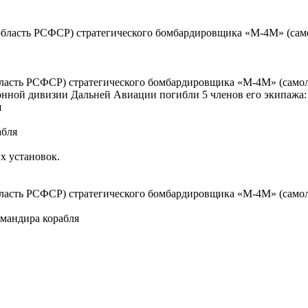
 область РСФСР) стратегического бомбардировщика «М-4М» (само
область РСФСР) стратегического бомбардировщика «М-4М» (самол
нной дивизии Дальней Авиации погибли 5 членов его экипажа:
я
абля
х установок.
бласть РСФСР) стратегического бомбардировщика «М-4М» (самолё
мандира корабля