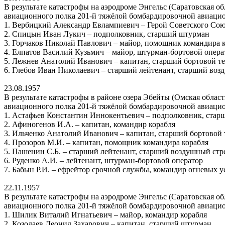
В результате катастрофы на аэродроме Энгельс (Саратовская 
авиационного полка 201-й тяжёлой бомбардировочной авиацио
1. Вербицкий Александр Евлампиевич – Герой Советского Союз
2. Спицын Иван Лукич – подполковник, старший штурман
3. Горчаков Николай Павлович – майор, помощник командира 
4. Елпатов Василий Кузьмич – майор, штурман-бортовой опера
5. Лежнев Анатолий Иванович – капитан, старший бортовой т
6. Глебов Иван Николаевич – старший лейтенант, старший воз
23.08.1957
В результате катастрофы в районе озера Эбейты (Омская обла
авиационного полка 201-й тяжёлой бомбардировочной авиацио
1. Астафьев Константин Иннокентьевич – подполковник, ста
2. Афиногенов И.А. – капитан, командир корабля
3. Ильченко Анатолий Иванович – капитан, старший бортовой
4. Прозоров М.И. – капитан, помощник командира корабля
5. Пашенин С.Б. – старший лейтенант, старший воздушный стр
6. Руденко А.И. – лейтенант, штурман-бортовой оператор
7. Бабын Р.И. – ефрейтор срочной службы, командир огневых у
22.11.1957
В результате катастрофы на аэродроме Энгельс (Саратовская 
авиационного полка 201-й тяжёлой бомбардировочной авиацио
1. Шилик Виталий Игнатьевич – майор, командир корабля
2. Козодаев Леонид Захарович – капитан, старший штурман