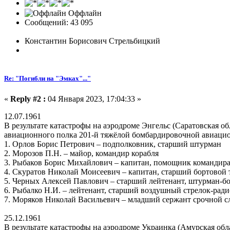
Оффлайн
Сообщений: 43 095
Константин Борисович Стрельбицкий
Re: "Погибли на "Эмках"..."
«
Reply #2 :
04 Января 2023, 17:04:33 »
12.07.1961
В результате катастрофы на аэродроме Энгельс (Саратовская 
авиационного полка 201-й тяжёлой бомбардировочной авиацио
1. Орлов Борис Петрович – подполковник, старший штурман
2. Морозов П.Н. – майор, командир корабля
3. Рыбаков Борис Михайлович – капитан, помощник командира
4. Скуратов Николай Моисеевич – капитан, старший бортовой 
5. Черных Алексей Павлович – старший лейтенант, штурман-б
6. Рыбалко Н.И. – лейтенант, старший воздушный стрелок-ради
7. Моряков Николай Васильевич – младший сержант срочной с
25.12.1961
В результате катастрофы на аэродроме Украинка (Амурская об