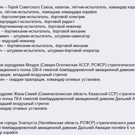
ич – Герой Советского Союза, капитан, лётчик-испытатель, командир кор
ан, лётчик-испытатель, помощник командира корабля
 бортэлектрик-испытатель, бортовой электрик
бортрадист-испытатель, бортовой радист
 бортинженер-испытатель, бортовой инженер
 – бортмеханик-испытатель, бортовой механик
аевич – штурман-испытатель, штурман-навигатор
– ведущий инженер
ч – бортмеханик-испытатель, бортовой механик
ч – штурман-испытатель, штурман-бортовой оператор.
не аэродрома Моздок (Северо-Осетинская АССР, РСФСР) стратегического
ационного полка 106-й тяжёлой бомбардировочной авиационной дивизии 
апорщик, младший воздушный стрелок
ич – гвардии прапорщик, командир огневых установок.
одроме Жана-Семей (Семипалатинская область Казахской ССР) стратегич
 полка 79-й тяжёлой бомбардировочной авиационной дивизии Дальней Ав
младший воздушный стрелок
мандир огневых установок.
не города Златоуста (Челябинская область РСФСР) стратегического раке
й бомбардировочной авиационной дивизии Дальней Авиации погибли 6 чл
ир корабля