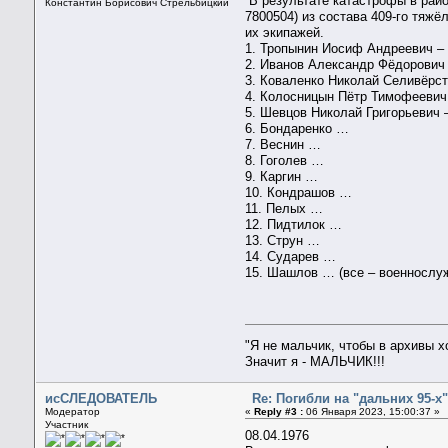
В результате катастрофы в рай
Константин Борисович Стрельбицкий
7800504) из состава 409-го тяж
их экипажей.
1. Тропынин Иосиф Андреевич – 
2. Иванов Александр Фёдорович 
3. Коваленко Николай Селивёрст
4. Колосницын Пётр Тимофеевич 
5. Шевцов Николай Григорьевич 
6. Бондаренко …
7. Веснин …
8. Гоголев …
9. Каргин …
10. Кондрашов …
11. Пелых …
12. Пидтилок …
13. Струн …
14. Сударев …
15. Шашлов … (все – военнослуж
"Я не мальчик, чтобы в архивы 
Значит я - МАЛЬЧИК!!!
исСЛЕДОВАТЕЛЬ
Re: Погибли на "дальних 95-х".
Модератор
«
Reply #3 :
06 Января 2023, 15:00:37 »
Участник
08.04.1976