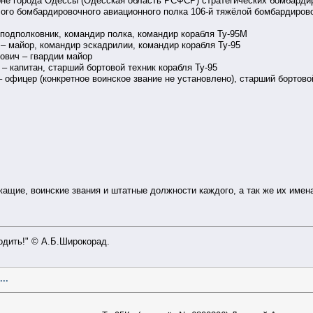
оне города Одессы (Одесская область РСФСР) стратегических бомбарди
ёлого бомбардировочного авиационного полка 106-й тяжёлой бомбардиро
подполковник, командир полка, командир корабля Ту-95М
– майор, командир эскадрилии, командир корабля Ту-95
ович – гвардии майор
– капитан, старший бортовой техник корабля Ту-95
– офицер (конкретное воинское звание не установлено), старший бортово
ащие, воинские звания и штатные должности каждого, а так же их имена
ходить!" © А.Б.Широкорад.
..