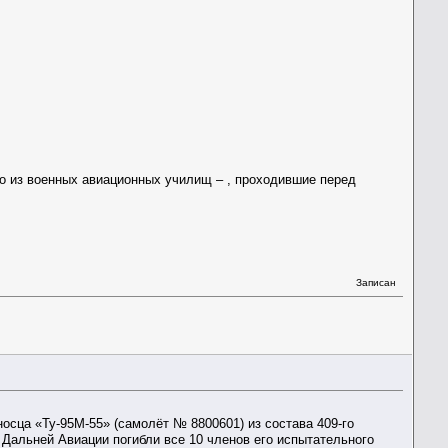
ого из военных авиационных училищ – , проходившие перед
Записан
осца «Ту-95М-55» (самолёт № 8800601) из состава 409-го
Дальней Авиации погибли все 10 членов его испытательного