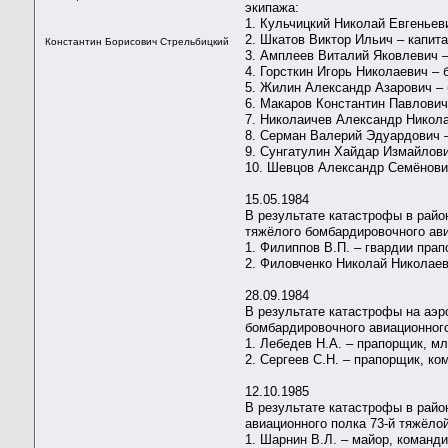
экипажа:
1. Кульчицкий Николай Евгеньев
2. Шкатов Виктор Ильич – капит
Константин Борисович Стрельбицкий
3. Амплеев Виталий Яковлевич –
4. Горсткин Игорь Николаевич – 
5. Жилин Александр Азарович –
6. Макаров Константин Павлович
7. Николаичев Александр Никол
8. Серман Валерий Эдуардович 
9. Сунгатулин Хайдар Измайлови
10. Шевцов Александр Семёнови
15.05.1984
В результате катастрофы в райо
тяжёлого бомбардировочного ави
1. Филиппов В.П. – гвардии пр
2. Филовченко Николай Николаев
28.09.1984
В результате катастрофы на аэр
бомбардировочного авиационного
1. Лебедев Н.А. – прапорщик, 
2. Сергеев С.Н. – прапорщик, ко
12.10.1985
В результате катастрофы в райо
авиационного полка 73-й тяжёло
1. Шарнин В.Л. – майор, команд