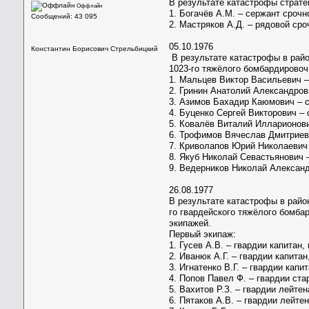
В результате катастрофы страте
Оффлайн
1. Богачёв А.М. – сержант сроч
Сообщений: 43 095
2. Мастряков А.Д. – рядовой ср
05.10.1976
Константин Борисович Стрельбицкий
В результате катастрофы в райо
1023-го тяжёлого бомбардировоч
1. Мальцев Виктор Васильевич –
2. Гринин Анатолий Александров
3. Азимов Бахадир Каюмович – 
4. Буценко Сергей Викторович –
5. Ковалёв Виталий Илларионов
6. Трофимов Вячеслав Дмитриев
7. Криволапов Юрий Николаевич 
8. Якуб Николай Севастьянович 
9. Ведерников Николай Алексан
26.08.1977
В результате катастрофы в райо
го гвардейского тяжёлого бомба
экипажей.
Первый экипаж:
1. Гусев А.В. – гвардии капитан
2. Иванюк А.Г. – гвардии капита
3. Игнатенко В.Г. – гвардии кап
4. Попов Павел Ф. – гвардии ст
5. Вахитов Р.З. – гвардии лейт
6. Пятаков А.В. – гвардии лейт