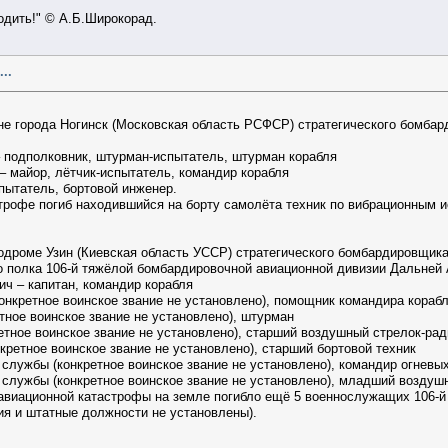
ходить!" © А.Б.Широкорад.
..
не города Ногинск (Московская область РСФСР) стратегического бомбард
 подполковник, штурман-испытатель, штурман корабля
– майор, лётчик-испытатель, командир корабля
спытатель, бортовой инженер.
строфе погиб находившийся на борту самолёта техник по вибрационным
одроме Узин (Киевская область УССР) стратегического бомбардировщика 
 полка 106-й тяжёлой бомбардировочной авиационной дивизии Дальней А
ч – капитан, командир корабля
конкретное воинское звание не установлено), помощник командира кораб
етное воинское звание не установлено), штурман
етное воинское звание не установлено), старший воздушный стрелок-рад
кретное воинское звание не установлено), старший бортовой техник
службы (конкретное воинское звание не установлено), командир огневы
службы (конкретное воинское звание не установлено), младший воздуш
 авиационной катастрофы на земле погибло ещё 5 военнослужащих 106-
ия и штатные должности не установлены).