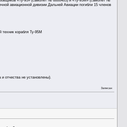
ровщиков «Ту-95» (самолёт № 6800403) и «Ту-95М» (самолёт №
вочной авиационной дивизии Дальней Авиации погибли 15 членов
й техник корабля Ту-95М
 и отчества не установлены).
Записан