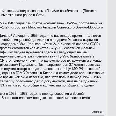
о материала под названием «Погибли на «Эмках»… (Лётчики,
 выложенного ранее в Сети -
3 – 1987 годов самолётов «семейства» «Ту-95», состоявших на
у-142» из состава Морской Авиации Советского Военно-Морского
Дальней Авиации с 1955 года и по настоящее время – являются
вочной авиационной дивизии на аэродроме Украинка (гарнизон
 аэродроме Узин (гарнизон «Узин-2» в Киевской области УССР).
астрофах самолётов «семейства» «Ту-95» советской Дальней
-ми)». Последнее нуждается здесь в следующем нашем
нащённые самолётами «семейства» «Ту-95», базировались в
Р это привело к тому, что далеко не все их документы в конце
осковном Подольске. Так, например, вся 37-летняя советская
зине служил автор) «представлена» ныне в ЦА МО РФ … всего 2-
ы, сданы в ГАМО Украины в Киеве (на самом деле большинство из
о время, как очно известно, что этот полк в период 1957 – 1965
» таковому положению дел с документами, нам на сегодняшний
 33% от известного общего количества погибших), по одним
их в 1953 – 1987 годах, в период освоения и боевой
 В хронологическом порядке этот скорбный список имён
Записан