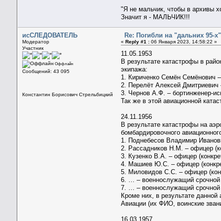
"Я не мальчик, чтобы в архивы 
Значит я - МАЛЬЧИК!!!
исСЛЕДОВАТЕЛЬ
Re: Погибли на "дальних 95-х".
Модератор
«
Reply #1 :
06 Января 2023, 14:58:22 »
Участник
11.05.1953
В результате катастрофы в райо
Оффлайн
экипажа:
Сообщений: 43 095
1. Кириченко Семён Семёнович –
2. Перелёт Алексей Дмитриевич 
3. Чернов А.Ф. – бортинженер-и
Константин Борисович Стрельбицкий
Так же в этой авиационной ката
24.11.1956
В результате катастрофы на аэр
бомбардировочного авиационного
1. Поднебесов Владимир Иванови
2. Рассадников Н.М. – офицер (
3. Кузенко В.А. – офицер (конкр
4. Машиев Ю.С. – офицер (конкр
5. Миловидов С.С. – офицер (кон
6. … – военнослужащий срочной 
7. … – военнослужащий срочной 
Кроме них, в результате данной
Авиации (их ФИО, воинские зван
16.03.1957