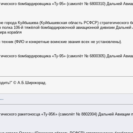
гического бомбардировщика «Ту-95» (самолёт № 6800310) Дальней Авиац
не города Куйбышева (Куйбышевская область РСФСР) стратегического бо
 полка 106-й тяжёлой бомбардировочной авиационной дивизии Дальней А
ира корабля
 техник (ФИО и конкретные воинские звания всех не установлены).
гического бомбардировщика «Ту-95» (самолёт № 6800305) Дальней Авиац
ходить!" © А.Б.Широкорад.
..
гического ракетоносца «Ту-95К» (самолёт № 8802004) Дальней Авиации п