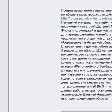
Предлагаемая ниже вашему вним
погибшие в катастрофах самолёт
http://forum.patriotcenter.ru/inde
Нынешний материал посвящён пот
вооружении советской Дальней А
Флота и их экипажей в данной р
Для автора самолёты «семейства
«родными» по его срочной служб
«Серышево-2» в Амурской област
В заключении к данной работе а
Авиации … погибло … 111 челов
пояснении: это связано с тем, 
советское время на аэродромах 
концов отложились в нынешнем 
история 409-го тяжёлого бомбар
мя (прописью – «двумя») архивн
них наверняка сразу же оказалос
годов потерял в авиационных ка
день удалось установить из них
только фамилиям – 20 (67%), по
Данная работа автора посвящена 
эксплуатации Дальней Авиацией 
выглядит следующим образом: