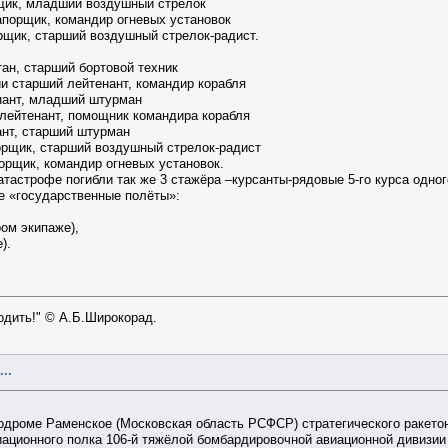
рщик, младший воздушный стрелок
рапорщик, командир огневых установок
орщик, старший воздушный стрелок-радист.
тан, старший бортовой техник
ии старший лейтенант, командир корабля
енант, младший штурман
 лейтенант, помощник командира корабля
ант, старший штурман
порщик, старший воздушный стрелок-радист
порщик, командир огневых установок.
катастрофе погибли так же 3 стажёра –курсанты-рядовые 5-го курса одн
е «государственные полёты»:
ром экипаже),
).
ходить!" © А.Б.Широкорад.
..
одроме Раменское (Московская область РСФСР) стратегического ракетон
ационного полка 106-й тяжёлой бомбардировочной авиационной дивизии 