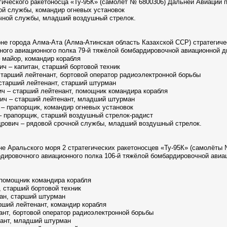
гического ракетоносца «Ту-95К» (самолёт № 6800306) Дальней Авиации п
ной службы, командир огневых установок
очной службы, младший воздушный стрелок.
не города Алма-Ата (Алма-Атинская область Казахской ССР) стратегиче
ного авиационного полка 79-й тяжёлой бомбардировочной авиационной д
 майор, командир корабля
ич – капитан, старший бортовой техник
старший лейтенант, бортовой оператор радиоэлектронной борьбы
 старший лейтенант, старший штурман
ич – старший лейтенант, помощник командира корабля
ич – старший лейтенант, младший штурман
– прапорщик, командир огневых установок
– прапорщик, старший воздушный стрелок-радист
дрович – рядовой срочной службы, младший воздушный стрелок.
не Аральского моря 2 стратегических ракетоносцев «Ту-95К» (самолёты 
рдировочного авиационного полка 106-й тяжёлой бомбардировочной авиа
, помощник командира корабля
н, старший бортовой техник
итан, старший штурман
арший лейтенант, командир корабля
енант, бортовой оператор радиоэлектронной борьбы
енант, младший штурман