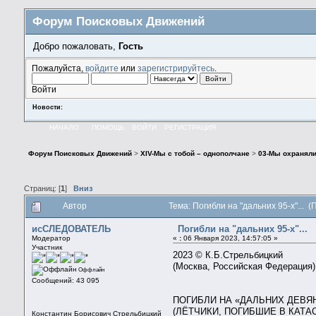
Форум Поисковых Движений
Добро пожаловать,
Гость
Пожалуйста,
войдите
или
зарегистрируйтесь
.
Войти
Новости:
НАЧАЛО
ПОМОЩЬ
ВОЙТИ
РЕГИСТРАЦИЯ
Форум Поисковых Движений
>
XIV-Мы с тобой – однополчане
>
03-Мы охраняли
Страниц: [
1
]
Вниз
Автор
Тема: Погибли на "дальних 95-х"... 
исСЛЕДОВАТЕЛЬ
Погибли на "дальних 95-х"...
Модератор
«
:
06 Января 2023, 14:57:05 »
Участник
2023 © К.Б.Стрельбицкий
(Москва, Российская Федерация)
Оффлайн
Сообщений: 43 095
ПОГИБЛИ НА «ДАЛЬНИХ ДЕВ
(ЛЁТЧИКИ, ПОГИБШИЕ В КАТА
Константин Борисович Стрельбицкий