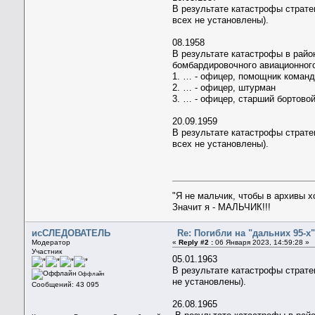
В результате катастрофы страте
всех не установлены).
08.1958
В результате катастрофы в райо
бомбардировочного авиационного
1. … - офицер, помощник команд
2. … - офицер, штурман
3. … - офицер, старший бортовой
20.09.1959
В результате катастрофы страте
всех не установлены).
"Я не мальчик, чтобы в архивы 
Значит я - МАЛЬЧИК!!!
исСЛЕДОВАТЕЛЬ
Re: Погибли на "дальних 95-х".
Модератор
«
Reply #2 :
06 Января 2023, 14:59:28 »
Участник
05.01.1963
В результате катастрофы страте
Оффлайн
не установлены).
Сообщений: 43 095
26.08.1965