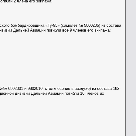
огибли 2 члена его экипажа:
ского бомбардировщика «Ту-95» (самолёт № 5800205) из состава
ивизии Дальней Авиации погибли все 9 членов его экипажа:
№№ 6802301 и 9802010; столкновение в воздухе) из состава 182-
ционной дивизии Дальней Авиации погибли 16 членов их