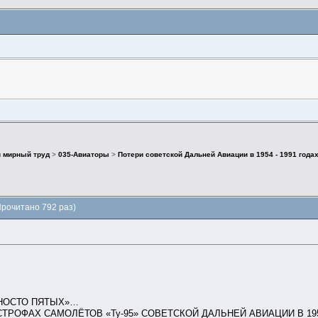
 мирный труд
>
035-Авиаторы
>
Потери советской Дальней Авиации в 1954 - 1991 года
(Прочитано 792 раз)
ЯНОСТО ПЯТЫХ»…
СТРОФАХ САМОЛЁТОВ «Ту-95» СОВЕТСКОЙ ДАЛЬНЕЙ АВИАЦИИ В 1953