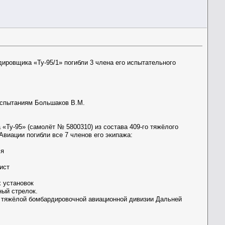
ировщика «Ту-95/1» погибли 3 члена его испытательного
 испытаниям Большаков В.М.
«Ту-95» (самолёт № 5800310) из состава 409-го тяжёлого
виации погибли все 7 членов его экипажа:
ля
ист
х установок
ный стрелок.
й тяжёлой бомбардировочной авиационной дивизии Дальней