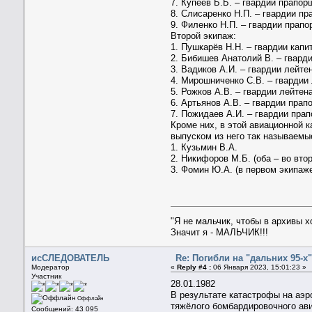
7. Купеев Б.Б. – гвардии прапо
8. Слисаренко Н.П. – гвардии п
9. Филенко Н.П. – гвардии прап
Второй экипаж:
1. Пушкарёв Н.Н. – гвардии капи
2. Бибишев Анатолий В. – гвард
3. Вадиков А.И. – гвардии лейт
4. Мирошниченко С.В. – гвардии
5. Рожков А.В. – гвардии лейтен
6. Артьянов А.В. – гвардии пра
7. Пожидаев А.И. – гвардии пра
Кроме них, в этой авиационной 
выпуском из него так называемы
1. Кузьмин В.А.
2. Никифоров М.Б. (оба – во вто
3. Фомин Ю.А. (в первом экипаже
"Я не мальчик, чтобы в архивы 
Значит я - МАЛЬЧИК!!!
исСЛЕДОВАТЕЛЬ
Re: Погибли на "дальних 95-х".
Модератор
«
Reply #4 :
06 Января 2023, 15:01:23 »
Участник
28.01.1982
В результате катастрофы на аэр
Оффлайн
тяжёлого бомбардировочного ави
Сообщений: 43 095