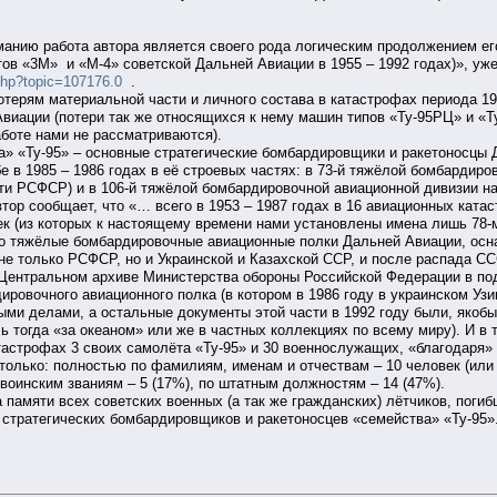
анию работа автора является своего рода логическим продолжением ег
ов «3М» и «М-4» советской Дальней Авиации в 1955 – 1992 годах)», уже
x.php?topic=107176.0
.
ерям материальной части и личного состава в катастрофах периода 195
виации (потери так же относящихся к нему машин типов «Ту-95РЦ» и «Т
аботе нами не рассматриваются).
» «Ту-95» – основные стратегические бомбардировщики и ракетоносцы 
е в 1985 – 1986 годах в её строевых частях: в 73-й тяжёлой бомбардиро
и РСФСР) и в 106-й тяжёлой бомбардировочной авиационной дивизии на
втор сообщает, что «… всего в 1953 – 1987 годах в 16 авиационных кат
ек (из которых к настоящему времени нами установлены имена лишь 78
что тяжёлые бомбардировочные авиационные полки Дальней Авиации, ос
не только РСФСР, но и Украинской и Казахской ССР, и после распада ССС
Центральном архиве Министерства обороны Российской Федерации в подм
дировочного авиационного полка (в котором в 1986 году в украинском У
ыми делами, а остальные документы этой части в 1992 году были, якоб
ь тогда «за океаном» или же в частных коллекциях по всему миру). И в т
тастрофах 3 своих самолёта «Ту-95» и 30 военнослужащих, «благодаря
 только: полностью по фамилиям, именам и отчествам – 10 человек (или
 воинским званиям – 5 (17%), по штатным должностям – 14 (47%).
памяти всех советских военных (а так же гражданских) лётчиков, погибш
стратегических бомбардировщиков и ракетоносцев «семейства» «Ту-95».