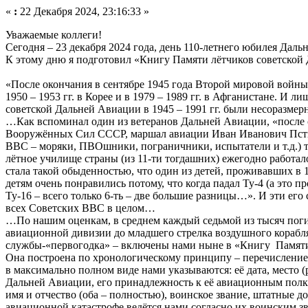
«
:
22 Декабря 2024, 23:16:33 »
Уважаемые коллеги!
Сегодня – 23 декабря 2024 года, день 110-летнего юбилея Дал
К этому дню я подготовил «Книгу Памяти лётчиков советской Д
«После окончания в сентябре 1945 года Второй мировой войны 
1950 – 1953 гг. в Корее и в 1979 – 1989 гг. в Афганистане. И
советской Дальней Авиации в 1945 – 1991 гг. были несоразм
…Как вспоминал один из ветеранов Дальней Авиации, «после 
Вооружённых Сил СССР, маршал авиации Иван Иванович Пстыго
ВВС – моряки, ПВОшники, пограничники, испытатели и т.д.) те
лётное училище страны (из 11-ти тогдашних) ежегодно работал
стала такой обыденностью, что один из детей, проживавших в
детям очень понравились потому, что когда падал Ту-4 (а это 
Ту-16 – всего только 6-ть – две большие разницы…». И эти его
всех Советских ВВС в целом…
…По нашим оценкам, в среднем каждый седьмой из тысяч погиб
авиационной дивизии до младшего стрелка воздушного корабля
службы-«первогодка» – включены нами ныне в «Книгу Памяти 
Она построена по хронологическому принципу – перечисление и
в максимально полном виде нами указываются: её дата, место 
Дальней Авиации, его принадлежность к её авиационным полку
имя и отчество (оба – полностью), воинское звание, штатные 
авиационной катастрофе ведётся нами согласно их воинским зв