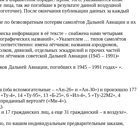
 лица, так же погибшие в результате данной воздушной
оготочие). После окончания публикации данных за каждый
е по безвозвратным потерям самолётов Дальней Авиации и их
оиска информации в её тексте – снабжена нами четырьмя
ографических названий», «Указателем … типов самолётов
ответственно: имена лётчиков; названия аэродромов,
олков, дивизий, отдельных эскадрилий и прочих частей
ти лётчиков советской Дальней Авиации (1945 – 1991)»
ов Дальней Авиации, погибших в 1945 – 1991 годах» ».
та (оба вспомогательные – «Ан-26» и «Ан-30») и произошло 177
Ту-4», 14 «Ту-95», 13 «Б-25», 6 «Ил-4», 5 «Ту-22М2», 4
1 приданный вертолёт («Ми-4»).
).
и 17 гражданских лиц, а еще 31 гражданский – в воздухе».
тно, по вашим индивидуальным предварительным заказам,