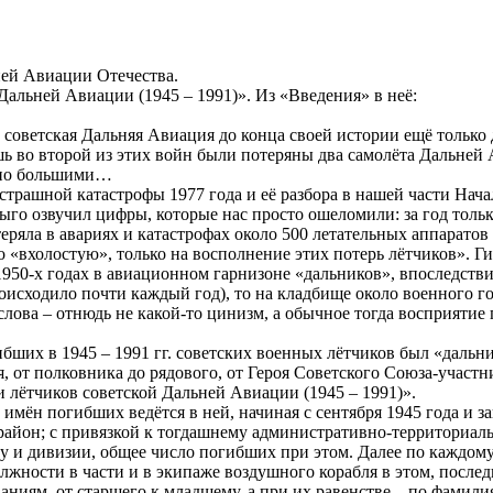
ьней Авиации Отечества.
альней Авиации (1945 – 1991)». Из «Введения» в неё:
советская Дальняя Авиация до конца своей истории ещё только 
 лишь во второй из этих войн были потеряны два самолёта Дальне
ерно большими…
страшной катастрофы 1977 года и её разбора в нашей части На
 озвучил цифры, которые нас просто ошеломили: за год тольк
ряла в авариях и катастрофах около 500 летательных аппаратов
о «вхолостую», только на восполнение этих потерь лётчиков». 
 1950-х годах в авиационном гарнизоне «дальников», впоследст
происходило почти каждый год), то на кладбище около военного г
 слова – отнюдь не какой-то цинизм, а обычное тогда восприятие
ших в 1945 – 1991 гг. советских военных лётчиков был «дальни
, от полковника до рядового, от Героя Советского Союза-участ
лётчиков советской Дальней Авиации (1945 – 1991)».
мён погибших ведётся в ней, начиная с сентября 1945 года и з
(район; с привязкой к тогдашнему административно-территориал
 и дивизии, общее число погибших при этом. Далее по каждому
должности в части и в экипаже воздушного корабля в этом, посл
аниям, от старшего к младшему, а при их равенстве – по фамил