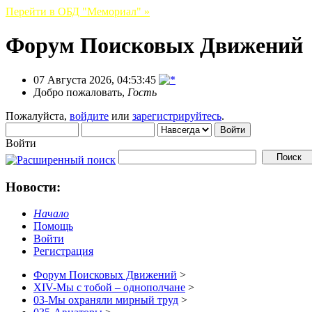
Перейти в ОБД "Мемориал" »
Форум Поисковых Движений
07 Августа 2026, 04:53:45
Добро пожаловать,
Гость
Пожалуйста,
войдите
или
зарегистрируйтесь
.
Войти
Новости:
Начало
Помощь
Войти
Регистрация
Форум Поисковых Движений
>
XIV-Мы с тобой – однополчане
>
03-Мы охраняли мирный труд
>