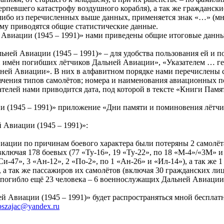
рпевшего катастрофу воздушного корабля), а так же гражданские
либо из перечисленных выше данных, применяется знак «…» (мн
нему приводятся общие статистические данные.
 Авиации (1945 – 1991)» нами приведены общие итоговые данны
ней Авиации (1945 – 1991)» – для удобства пользования ей и п
и имён погибших лётчиков Дальней Авиации», «Указателем … ге
ей Авиации». В них в алфавитном порядке нами перечислены со
ачения типов самолётов; номера и наименования авиационных п
телей нами приводится дата, под которой в тексте «Книги Памя
 (1945 – 1991)» приложение «Дни памяти и поминовения лётчик
 Авиации (1945 – 1991)»:
Авиации по причинам боевого характера были потеряны 2 самолё
лючая 178 боевых (77 «Ту-16», 19 «Ту-22», по 18 «М-4»/«3М» и «
Си-47», 3 «Ан-12», 2 «По-2», по 1 «Ан-26» и «Ил-14»), а так же 
 а так же пассажиров их самолётов (включая 30 гражданских лиц
е погибло ещё 23 человека – 6 военнослужащих Дальней Авиации 
й Авиации (1945 – 1991)» будет распространяться мной беспла
bszajac@yandex.ru