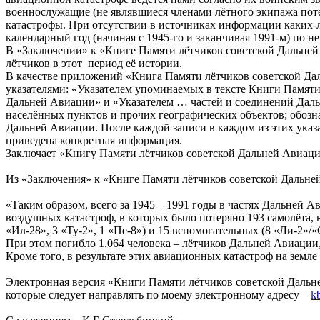
военнослужащие (не являвшиеся членами лётного экипажа поте
катастрофы. При отсутствии в источниках информации каких-
календарный год (начиная с 1945-го и заканчивая 1991-м) по 
В «Заключении» к «Книге Памяти лётчиков советской Дальней
лётчиков в этот период её истории.
В качестве приложений «Книга Памяти лётчиков советской Даль
указателями: «Указателем упоминаемых в тексте Книги Памят
Дальней Авиации» и «Указателем … частей и соединений Дальн
населённых пунктов и прочих географических объектов; обозн
Дальней Авиации. После каждой записи в каждом из этих указа
приведена конкретная информация.
Заключает «Книгу Памяти лётчиков советской Дальней Авиации
Из «Заключения» к «Книге Памяти лётчиков советской Дальней
«Таким образом, всего за 1945 – 1991 годы в частях Дальней 
воздушных катастроф, в которых было потеряно 193 самолёта, вк
«Ил-28», 3 «Ту-2», 1 «Пе-8») и 15 вспомогательных (8 «Ли-2»/«
При этом погибло 1.064 человека – лётчиков Дальней Авиации,
Кроме того, в результате этих авиационных катастроф на земл
Электронная версия «Книги Памяти лётчиков советской Дальне
которые следует направлять по моему электронному адресу –
k