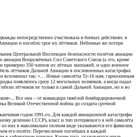
дважды непосредственно участвовала в боевых действиях: в
й Авиации и погибло трое их лётчиков. Небоевые же потери
чальник Центральной Инспекции безопасности полётов авиации
о авиация Вооружённых Сил Советского Союза (а это, кроме
 и примерно 350 членов их лётных экипажей, и одно военное
Гибель лётчиков Дальней Авиации в послевоенных катастрофах
вии вспоминал так: «… Новые самолёты Ту-16 нам, гарнизонным
ородка появлялось сразу 12 могильных холмиков, а когда падал
 гибели лётчиков не только в самой Дальней Авиации, но и во
ком»... Все они – от командира тяжёлой бомбардировочной
ника Великой Отечественной войны до солдата срочной
аканчивая годом 1991-го. Для каждой авиационной катастрофы
ьному делению СССР), класс и тип потерянного в ней самолёта
 из них в максимально полном виде указываются его фамилия,
еднем его полёте. Перечисление погибших в каждой
иям в алфавитном порядке. Кроме того, указываются иные