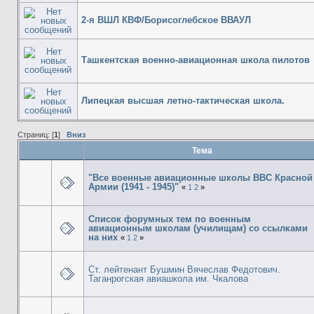
2-я ВШЛ КВФ/Борисоглебское ВВАУЛ
Ташкентская военно-авиационная школа пилотов
Липецкая высшая летно-тактическая школа.
Страниц: [
1
]
Вниз
Тема
"Все военные авиационные школы ВВС Красной
Армии (1941 - 1945)"
«
1
2
»
Список форумных тем по военным
авиационным школам (училищам) со ссылками
на них
«
1
2
»
Ст. лейтенант Бушмин Вячеслав Федотович.
Таганрогская авиашкола им. Чкалова