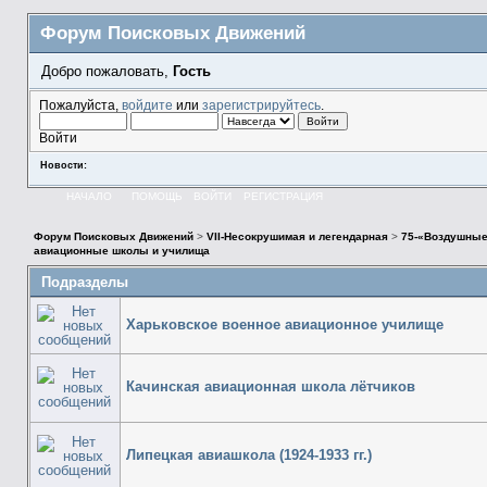
Форум Поисковых Движений
Добро пожаловать,
Гость
Пожалуйста,
войдите
или
зарегистрируйтесь
.
Войти
Новости:
НАЧАЛО
ПОМОЩЬ
ВОЙТИ
РЕГИСТРАЦИЯ
Форум Поисковых Движений
>
VII-Несокрушимая и легендарная
>
75-«Воздушные
авиационные школы и училища
Подразделы
Харьковское военное авиационное училище
Качинская авиационная школа лётчиков
Липецкая авиашкола (1924-1933 гг.)