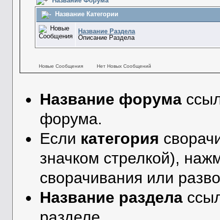
Название Форума
Название Категории
Название Раздела
Описание Раздела
Новые Сообщения
Нет Новых Сообщений
Название форума
ссыл
форума.
Если
категория
сворачи
значком стрелкой), наж
сворачивания или разво
Название раздела
ссы
разделе.