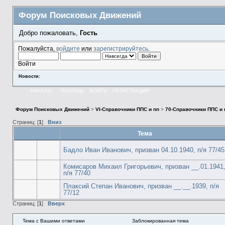
Форум Поисковых Движений
Добро пожаловать,
Гость
Пожалуйста,
войдите
или
зарегистрируйтесь
.
Войти
Новости:
НАЧАЛО
ПОМОЩЬ
ВОЙТИ
РЕГИСТРАЦИЯ
Форум Поисковых Движений
>
VI-Справочники ППС и пп
>
70-Справочники ППС и
Страниц: [
1
]
Вниз
Тема
Бадло Иван Иванович, призван 04.10.1940, п/я 77/45
Комисаров Михаил Григорьевич, призван __.01.1941
п/я 77/40
Плаксий Степан Иванович, призван __.__.1939, п/я
77/12
Страниц: [
1
]
Вверх
Тема с Вашими ответами
Заблокированная тема