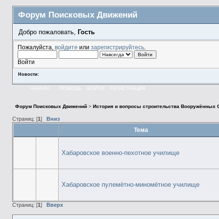
Форум Поисковых Движений
Добро пожаловать,
Гость
Пожалуйста,
войдите
или
зарегистрируйтесь
.
Войти
Новости:
НАЧАЛО
ПОМОЩЬ
ВОЙТИ
РЕГИСТРАЦИЯ
Форум Поисковых Движений
>
История и вопросы строительства Вооружённых 
Страниц: [
1
]
Вниз
Тема
Хабаровское военно-пехотное училище
Хабаровское пулемётно-миномётное училище
Страниц: [
1
]
Вверх