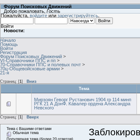
Форум Поисковых Движений
Добро пожаловать,
Гость
Пожалуйста,
войдите
или
зарегистрируйтесь
.
Войти
Новости:
Начало
Помощь
Войти
Регистрация
Форум Поисковых Движений
>
VI-Справочники ППС и пп
>
70-Справочники ППС и полевых почт
>
70ц-Общевойсковые армии
>
21-я
Страниц: [
1
]
Вниз
Тема
Мирзоян Геворг Рустанович 1904 гр 114 минп
РГК 21 А ДонФ. Кавалер ордена Александра
Невского
Страниц: [
1
]
Вверх
Тема с Вашими ответами
Заблокиров
Обычная тема
Популярная тема (более 20 ответов)