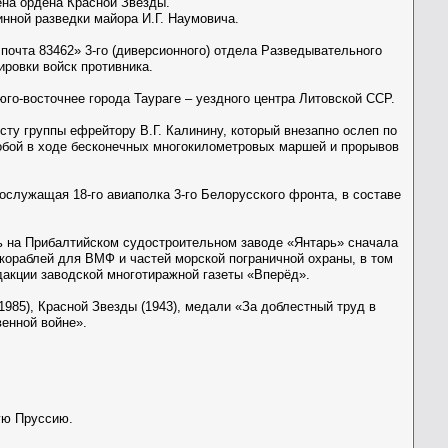
ена ордена Красной Звезды.
инной разведки майора И.Г. Наумовича.
почта 83462» 3-го (диверсионного) отдела Разведывательного
ировки войск противника.
юго-восточнее города Таураге – уездного центра Литовской ССР.
сту группы ефрейтору В.Г. Калинину, который внезапно ослеп по
 собой в ходе бесконечных многокилометровых маршей и прорывов
ослужащая 18-го авиаполка 3-го Белорусского фронта, в составе
сь на Прибалтийском судостроительном заводе «Янтарь» сначала
х кораблей для ВМФ и частей морской пограничной охраны, в том
едакции заводской многотиражной газеты «Вперёд».
1985), Красной Звезды (1943), медали «За доблестный труд в
венной войне».
ую Пруссию.