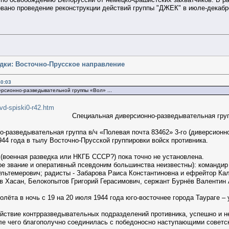
вано проведение реконструкции действий группы "ДЖЕК" в июле-декабре
едки: Восточно-Прусское направление
40:03
ерсионно-разведывательной группы «Вол» ...
vd-spiski0-r42.htm
Специальная диверсионно-разведывательная гру
-разведывательная группа в/ч «Полевая почта 83462» 3-го (диверсионн
44 года в тылу Восточно-Прусской группировки войск противника.
(военная разведка или НКГБ СССР?) пока точно не установлена.
кое звание и оперативный псевдоним большинства неизвестны): команди
льтемерович; радисты - Забарова Раиса Константиновна и ефрейтор Кал
в Хасан, Белокопытов Григорий Герасимович, сержант Бурнёв Валентин 
олёта в ночь с 19 на 20 июля 1944 года юго-восточнее города Таураге –
йствие контрразведывательных подразделений противника, успешно и н
ле чего благополучно соединилась с победоносно наступающими советс