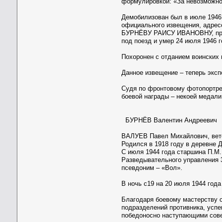
формулировкой: «За невозможно
Демобилизован был в июле 1946 
официального извещения, адресо
БУРНЁВУ РАИСУ ИВАНОВНУ, прожи
под поезд и умер 24 июля 1946 г
Похоронен с отданием воинских 
Данное извещение – теперь эксп
Судя по фронтовому фотопортре
боевой награды – некоей медали,
БУРНЁВ Валентин Андреевич
ВАЛУЕВ Павел Михайлович, вете
Родился в 1918 году в деревне 
С июля 1944 года старшина П.М.
Разведывательного управления 3
псевдоним – «Вол».
В ночь с19 на 20 июля 1944 год
Благодаря боевому мастерству 
подразделений противника, успе
победоносно наступающими сове