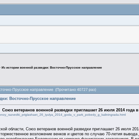
>
Из истории военной разведки: Восточно-Прусское направление
осточно-Прусское направление (Прочитано 40727 раз)
едки: Восточно-Прусское направление
Союз ветеранов военной разведки приглашает 26 июля 2014 года в
ennoy_razvedki_priglashaet_26_iyulya_2014_goda_v_park_pobedy_g_kaliningrada.html
ой области, Союз ветеранов военной разведки приглашает 26 июля 2014
 торжественное возложение венков и цветов по случаю 70-летия вывода
" по освобождению Белоруссии от немецко-фашистских захватчиков. В 