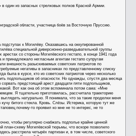
» в один из запасных стрелковых полков Красной Армии.
нградской области, участница боёв за Восточную Пруссию.
а подступах к Могилёву. Оказавшись на оккупированной
огилёва специальной диверсионно-разведывательной группы
 арестах со стороны Могилёвского гестапо, в конце 1941 года
а и принадлежало негласным агентам гестапо супругам
али внешность разыскиваемых советских патриотов по
требуемые негативы в запасниках по представленному списку
гда была в курсе, кто из советских патриотов через несколько
дить подпольщиков об опасности. Но однажды, спустя два месяца
бы сорвать предстоящий арест двадцати пяти подпольщиков,
какой. Вот как она об этом вспоминала потом сама: «Мне
 немцем. Я тщательно приготовилась, рассчитала траекторию
 выглядеть натурально. Я понимала, что за такие проделки меня
 кучу битого стекла. Кровь. Слёзы. Истерика, которую тут же
таповец почему-то проявил ко мне не то интерес, не то
очно, чтобы регулярно снабжать подполье крайне ценной
ый план-схему Могилёвской тюрьмы, что вскоре позволило
десь расстрела четырёх партизан и, в том числе, советского