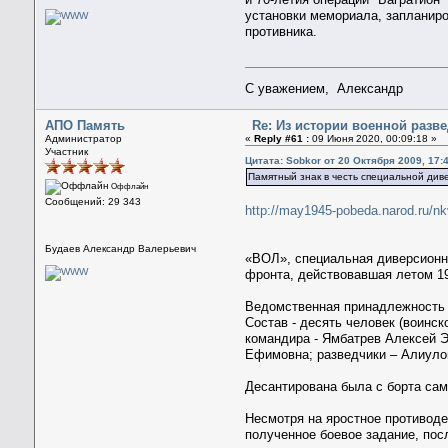
установки мемориала, запланиро
противника.
С уважением, Александр
АПО Память
Re: Из истории военной разв
Администратор
«
Reply #61 :
09 Июня 2020, 00:09:18 »
Участник
Цитата: Sobkor от 20 Октября 2009, 17:
Памятный знак в честь специальной див
Оффлайн
Сообщений: 29 343
http://may1945-pobeda.narod.ru/nk
Будаев Александр Валерьевич
«ВОЛ», специальная диверсионно
фронта, действовавшая летом 19
Ведомственная принадлежность 
Состав - десять человек (воинс
командира - Ямбатрев Алексей Э
Ефимовна; разведчики – Алиуло
Десантирована была с борта сам
Несмотря на яростное противоде
полученное боевое задание, пос