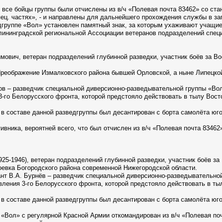
 все бойцы группы были отчислены из в/ч «Полевая почта 83462» со ст
ец. частях», - и направлены для дальнейшего прохождения службы в за
дгруппе «Вол» установлен памятный знак, за которым ухаживают учащие
ининградской региональной Ассоциации ветеранов подразделений специ
вич, ветеран подразделений глубинной разведки, участник боёв за В
Преображение Измалковского района бывшей Орловской, а ныне Липецко
тов – разведчик специальной диверсионно-разведывательной группы «Вол
-го Белорусского фронта, которой предстояло действовать в тылу Восто
а в составе данной разведгруппы был десантирован с борта самолёта юго
ивника, вероятней всего, что был отчислен из в/ч «Полевая почта 83462
5-1946), ветеран подразделений глубинной разведки, участник боёв за
оевка Богородского района современной Нижегородской области.
нт В.А. Бурнёв – разведчик специальной диверсионно-разведывательной 
ления 3-го Белорусского фронта, которой предстояло действовать в ты
а в составе данной разведгруппы был десантирован с борта самолёта юго
«Вол» с регулярной Красной Армии откомандирован из в/ч «Полевая поч