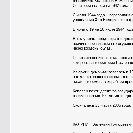
разведчика Валентина Евменович
Со второй половины 1942 года –
С июля 1944 года – переводчик 
управления 3-го Белорусского ф
В ночь с 19 на 20 июля 1944 го
В тылу врага неоднократно демо
причине поразившей его «курино
через кордоны облав.
По возвращению из тыла противн
которого на территории Восточн
Из армии демобилизовалась в 19
в отделе главного технолога (и 
числе сторожевых кораблей прое
Кавалер почти десятков государ
ознаменование 100-летия со дня
Скончалась 25 марта 2005 года.
КАЛИНИН Валентин Григорьевич,