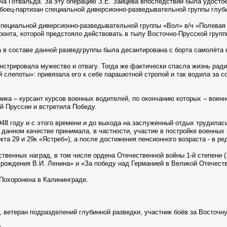
а Готвальда. За эту операцию З.Е. Зайцева впоследствии была удосто
 боец-партизан специальной диверсионно-разведывательной группы глуб
специальной диверсионно-разведывательной группы «Вол» в/ч «Полевая 
ронта, которой предстояло действовать в тылу Восточно-Прусской групп
да в составе данной разведгруппы была десантирована с борта самолёта 
нстрировала мужество и отвагу. Тогда же фактически спасла жизнь ради
й слепоты»: привязала его к себе парашютной стропой и так водила за
ика – курсант курсов военных водителей, по окончанию которых – военн
ой Пруссии и встретила Победу.
48 году и с этого времени и до выхода на заслуженный отдых трудила
в данном качестве принимала, в частности, участие в постройке военны
кта 29 и 29к «Ястреб»), а после достижения пенсионного возраста - в р
ственных наград, в том числе ордена Отечественной войны 1-й степени (
 рождения В.И. Ленина» и «За победу над Германией в Великой Отечест
 Похоронена в Калининграде.
 ветеран подразделений глубинной разведки, участник боёв за Восточн