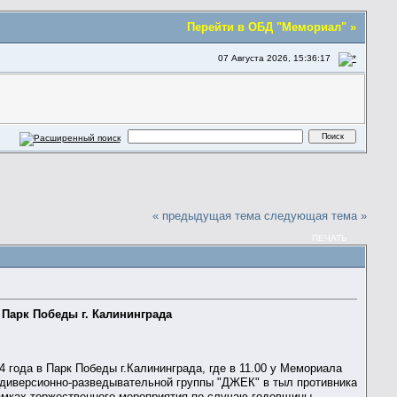
Перейти в ОБД "Мемориал" »
07 Августа 2026, 15:36:17
« предыдущая тема
следующая тема »
ПЕЧАТЬ
 Парк Победы г. Калининграда
 года в Парк Победы г.Калининграда, где в 11.00 у Мемориала
 диверсионно-разведывательной группы "ДЖЕК" в тыл противника
рамках торжественного мероприятия по случаю годовщины