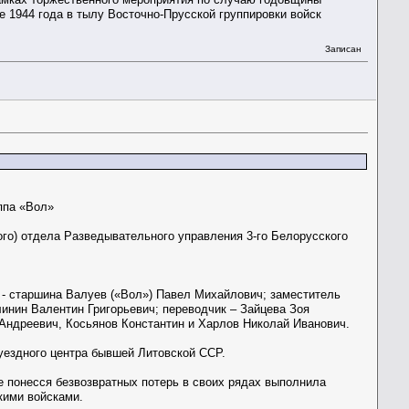
 1944 года в тылу Восточно-Прусской группировки войск
Записан
ппа «Вол»
ого) отдела Разведывательного управления 3-го Белорусского
р - старшина Валуев («Вол») Павел Михайлович; заместитель
инин Валентин Григорьевич; переводчик – Зайцева Зоя
Андреевич, Косьянов Константин и Харлов Николай Иванович.
 уездного центра бывшей Литовской ССР.
е понесся безвозвратных потерь в своих рядах выполнила
кими войсками.