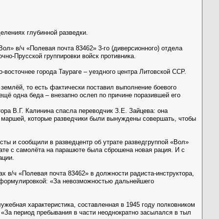
зделениях глубинной разведки.
ол» в/ч «Полевая почта 83462» 3-го (диверсионного) отдела
чно-Прусской группировки войск противника.
о-восточнее города Таураге – уездного центра Литовской ССР.
землёй, то есть фактически поставил выполнение боевого
 ещё одна беда – внезапно ослеп по причине поразившей его
ра В.Г. Калинина спасла переводчик З.Е. Зайцева: она
х маршей, которые разведчики были вынуждены совершать, чтобы
исты и сообщили в разведцентр об утрате разведгруппой «Вол»
ате с самолёта на парашюте была сброшена новая рация. И с
ации.
х в/ч «Полевая почта 83462» в должности радиста-инструктора,
в формулировкой: «За невозможностью дальнейшего
ужебная характеристика, составленная в 1945 году полковником
: «За период пребывания в части неоднократно засылался в тыл