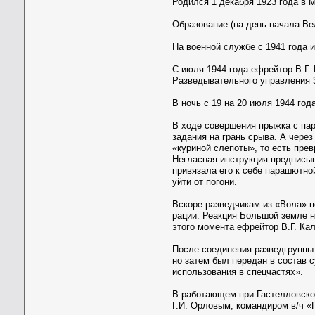
Родился 1 декабря 1923 года в 
Образование (на день начала Ве
На военной службе с 1941 года и
С июля 1944 года ефрейтор В.Г.
Разведывательного управления 3
В ночь с 19 на 20 июля 1944 год
В ходе совершения прыжка с па
задания на грань срыва. А чере
«куриной слепоты», то есть пре
Негласная инструкция предписыв
привязала его к себе парашютно
уйти от погони.
Вскоре разведчикам из «Вола» п
рации. Реакция Большой земле н
этого момента ефрейтор В.Г. К
После соединения разведгруппы 
но затем был передан в состав
использования в спецчастях».
В работающем при Гастелловской
Г.И. Орловым, командиром в/ч «