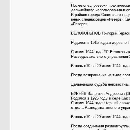
После спецпроверки практически
дальнейшего использования в сп
В районе города Советска разве
юных спецназовцев «Резерв» Кал
«Резерв».
БЕЛОКОПЫТОВ Григорий Герасимо
Родился в 1915 года в деревне 
С июля 1944 года Г.Г. Белокопы
Разведывательного управления 3
В ночь с19 на 20 июля 1944 год
После возвращения из тыла прот
Дальнейшая судьба неизвестна.
БУРНЁВ Валентин Андреевич (192
Родился в 1925 году в селе Сыс
С июля 1944 года старший сержа
отдела Разведывательного управ
В ночь с19 на 20 июля 1944 год
После соединения разведгруппы 