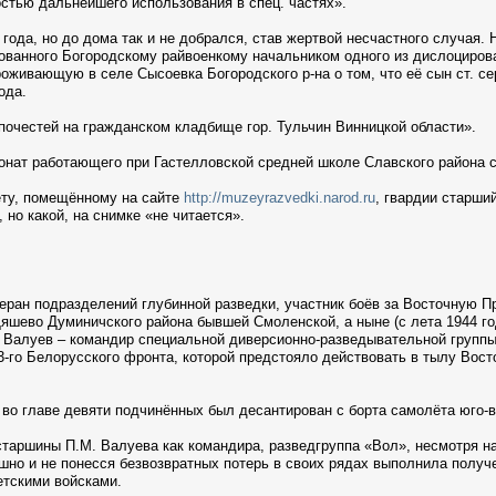
стью дальнейшего использования в спец. частях».
года, но до дома так и не добрался, став жертвой несчастного случая.
ванного Богородскому райвоенкому начальником одного из дислоцирова
вающую в селе Сысоевка Богородского р-на о том, что её сын ст. с
ода.
почестей на гражданском кладбище гор. Тульчин Винницкой области».
онат работающего при Гастелловской средней школе Славского района 
ту, помещённому на сайте
http://muzeyrazvedki.narod.ru
, гвардии старши
 но какой, на снимке «не читается».
ран подразделений глубинной разведки, участник боёв за Восточную П
Дяшево Думиничского района бывшей Смоленской, а ныне (с лета 1944 г
 Валуев – командир специальной диверсионно-разведывательной группы 
-го Белорусского фронта, которой предстояло действовать в тылу Вост
а во главе девяти подчинённых был десантирован с борта самолёта юго-в
старшины П.М. Валуева как командира, разведгруппа «Вол», несмотря н
шно и не понесся безвозвратных потерь в своих рядах выполнила получ
тскими войсками.