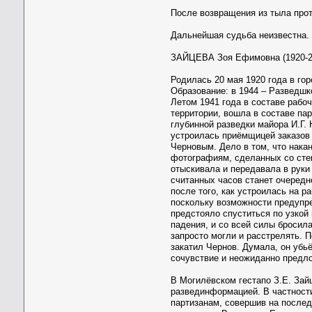
После возвращения из тыла прот
Дальнейшая судьба неизвестна.
ЗАЙЦЕВА Зоя Ефимовна (1920-200
Родилась 20 мая 1920 года в го
Образование: в 1944 – Разведшк
Летом 1941 года в составе рабо
территории, вошла в составе па
глубинной разведки майора И.Г.
устроилась приёмщицей заказов 
Черновым. Дело в том, что нака
фотографиям, сделанных со стек
отыскивала и передавала в руки 
считанных часов станет очередн
после того, как устроилась на 
поскольку возможности предупре
предстояло спуститься по узкой
падения, и со всей силы бросил
запросто могли и расстрелять. П
закатил Чернов. Думала, он убьё
сочувствие и неожиданно предло
В Могилёвском гестапо З.Е. Зай
развединформацией. В частности
партизанам, совершив на послед