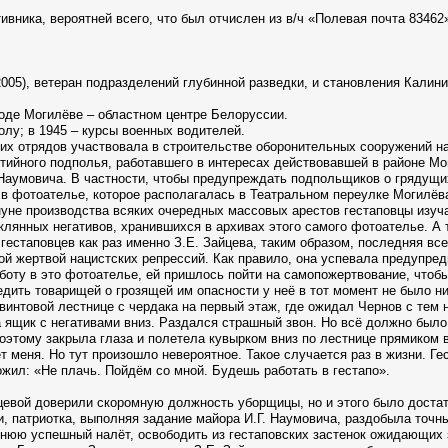
ивника, вероятней всего, что был отчислен из в/ч «Полевая почта 83462
5), ветеран подразделений глубинной разведки, и становления Калини
роде Могилёве – областном центре Белоруссии.
олу; в 1945 – курсы военных водителей.
чих отрядов участвовала в строительстве оборонительных сооружений н
ртийного подполья, работавшего в интересах действовавшей в районе М
 Наумовича. В частности, чтобы предупреждать подпольщиков о грядущих
в фотоателье, которое располагалась в Театральном переулке Могилёв
нуне производства всяких очередных массовых арестов гестаповцы изуч
лянных негативов, хранившихся в архивах этого самого фотоателье. А 
гестаповцев как раз именно З.Е. Зайцева, таким образом, последняя все
ой жертвой нацистских репрессий. Как правило, она успевала предупре
работу в это фотоателье, ей пришлось пойти на самопожертвование, что
дить товарищей о грозящей им опасности у неё в тот момент не было ни
 винтовой лестнице с чердака на первый этаж, где ожидал Чернов с тем
а ящик с негативами вниз. Раздался страшный звон. Но всё должно было
оэтому закрыла глаза и полетела кувырком вниз по лестнице прямиком в
т меня. Но тут произошло невероятное. Такое случается раз в жизни. Гес
жил: «Не плачь. Пойдём со мной. Будешь работать в гестапо».
цевой доверили скоромную должность уборщицы, но и этого было достат
, патриотка, выполняя задание майора И.Г. Наумовича, раздобыла точн
нюю успешный налёт, освободить из гестаповских застенок ожидающих з