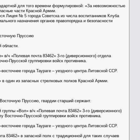
андартной для того времени формулировкой: «За невозможностью
пасные части Красной Армии.
ся Лицея № 5 города Советска из числа воспитанников Клуба
ального назначения органов правопорядка и безопасности
осточную Пруссию
й области.
» в/ч «Полевая почта 83462» 3-го (диверсионного) отдела
чно-Прусской группировки войск противника.
-восточнее города Таураге – уездного центра Литовской ССР.
» в один из запасных стрелковых полков Красной Армии.
 Восточную Пруссию, гвардии старший сержант.
группы «Вол» в/ч «Полевая почта 83462» 3-го (диверсионного)
лу Восточно-Прусской группировки войск противника.
-восточнее города Таураге – уездного центра Литовской ССР.
та 83462» в запасной полк с традиционной для таких случаев