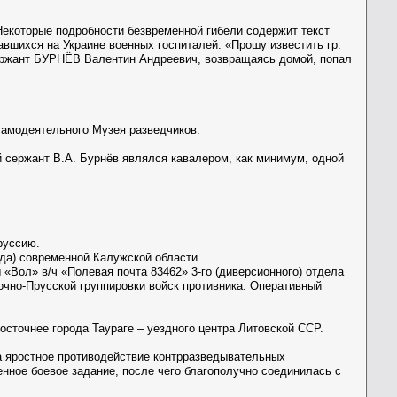
 Некоторые подробности безвременной гибели содержит текст
вшихся на Украине военных госпиталей: «Прошу известить гр.
ержант БУРНЁВ Валентин Андреевич, возвращаясь домой, попал
самодеятельного Музея разведчиков.
й сержант В.А. Бурнёв являлся кавалером, как минимум, одной
руссию.
ода) современной Калужской области.
«Вол» в/ч «Полевая почта 83462» 3-го (диверсионного) отдела
очно-Прусской группировки войск противника. Оперативный
осточнее города Таураге – уездного центра Литовской ССР.
а яростное противодействие контрразведывательных
енное боевое задание, после чего благополучно соединилась с