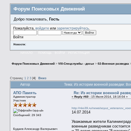
Форум Поисковых Движений
Добро пожаловать,
Гость
Пожалуйста,
войдите
или
зарегистрируйтесь
.
Войти
Новости:
НАЧАЛО
ПОМОЩЬ
ВОЙТИ
РЕГИСТРАЦИЯ
Форум Поисковых Движений
>
VIII-Спецслужбы - досье
>
02-Военная разведка
Страниц:
1
2
3
[
4
]
Вниз
Автор
Тема: Из истории военной разведки: В
АПО Память
Re: Из истории военной разв
Администратор
«
Reply #60 :
15 Июля 2014, 18:16:04 »
Участник
http://nko39.ru/news/soyuz_veteranov_vo
Оффлайн
14.07.2014
Сообщений: 29 343
Уважаемые жители Калининградск
военным разведчикам состоится
Будаев Александр Валерьевич
и 70-летия операции "Багратион