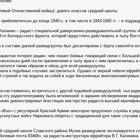
Москве.
ликой Отечественной войны): девять классов средней школы.
 приблизительно до конца 1940-х, в том числе в 1943-1945 гг. – в подра
 Калинин – радист специальной диверсионно-разведывательной группы «В
-го Белорусского фронта, которой предстояло действовать в тылу Восто
а в составе данной разведгруппы был десантирован с борта самолёта юг
рашютом потерял рацию, чем лишил боевых товарищей связи с Большой 
з несколько дней после приземления в тылу врага с ним приключилась и
вратился таким образом в обозу для всей разведгруппы.
ала в подобных случаях застрелиться. Однако от верной гибели ефрейто
й стропой и так водила за собой в ходе бесконечных многокилометровы
осчастливилось встретиться с другой подобной разведгруппой, чьи рад
а эту радиотелеграмму была мгновенной: в заранее обговоренном квадр
алинин демонстрировал блестящее мастерство радиста высшей квалифик
«Вол» с регулярной Красной Армии некоторое продолжал службы в ряда
 сухопутных войск Наркомата обороты с традиционной для таких случае
 средней школе Славского района Музее разведчиков экспонируется сл
Полевая почта 83468», на радиста-инструктора ефрейтора В.Г. Калинина