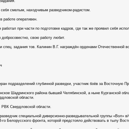
 задания.
л себя смелым, находчивым разведчиком-радистом.
в работе оперативен.
н работал при части по подготовке кадров, где так же проявил себя ис
 добросовестно, свою работу любит.
и спец. задания тов. Калинин В.Г. награждён орденами Отечественной во
ч
ран подразделений глубинной разведки, участник боёв за Восточную П
анское Шадринского района бывшей Челябинской, а ныне Курганской обл
рдловской области.
 РВК Свердловской области.
 разведчик специальной диверсионно-разведывательной группы «Вол» в/ч
-го Белорусского фронта, которой предстояло действовать в тылу Восто