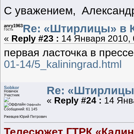
С уважением, Александ
Re: «Штирлицы» в 
anry1963
Гость
«
Reply #23 :
14 Января 2010, 
первая ласточка в пресс
01-14/5_kaliningrad.html
Re: «Штирлицы
Sobkor
Новичок
Участник
«
Reply #24 :
14 Янва
Оффлайн
Сообщений: 61 145
Ржевцев Юрий Петрович
Телесюжет ГТРК «Калин