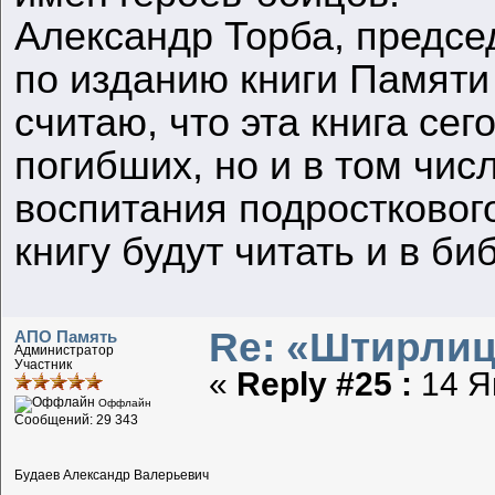
Александр Торба, предсе
по изданию книги Памяти
считаю, что эта книга сег
погибших, но и в том чис
воспитания подросткового
книгу будут читать и в би
Re: «Штирлиц
АПО Память
Администратор
Участник
«
Reply #25 :
14 Ян
Оффлайн
Сообщений: 29 343
Будаев Александр Валерьевич