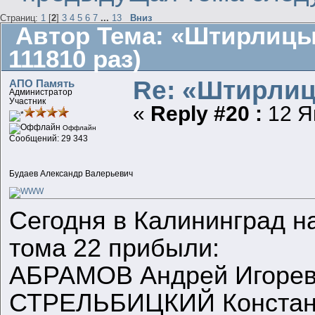
Страниц:
1
[
2
]
3
4
5
6
7
...
13
Вниз
Автор
Тема: «Штирлицы
111810 раз)
Re: «Штирлиц
АПО Память
Администратор
Участник
«
Reply #20 :
12 Ян
Оффлайн
Сообщений: 29 343
Будаев Александр Валерьевич
Сегодня в Калининград н
тома 22 прибыли:
АБРАМОВ Андрей Игореви
СТРЕЛЬБИЦКИЙ Константи