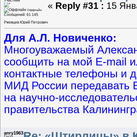
Участник
«
Reply #31 :
15 Янва
Оффлайн
Сообщений: 61 145
Ржевцев Юрий Петрович
Для А.Л. Новиченко:
Многоуважаемый Алексан
сообщить на мой E-mail и
контактные телефоны и д
МИД России передавать 
на научно-исследователь
правительства Калинингра
Re: «Штирлицы» в 
anry1963
Гость