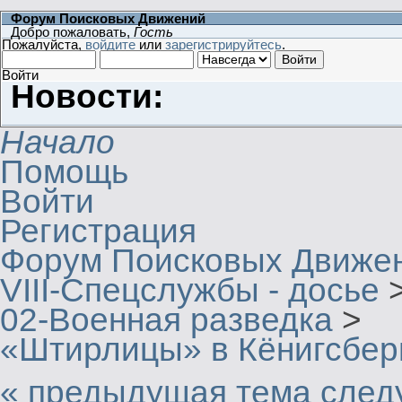
Форум Поисковых Движений
Добро пожаловать,
Гость
Пожалуйста,
войдите
или
зарегистрируйтесь
.
Войти
Новости:
Начало
Помощь
Войти
Регистрация
Форум Поисковых Движе
VIII-Спецслужбы - досье
02-Военная разведка
>
«Штирлицы» в Кёнигсбер
« предыдущая тема
след