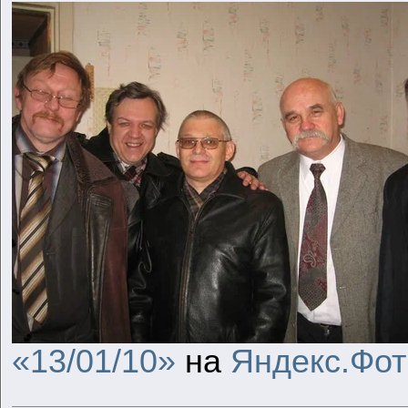
«13/01/10»
на
Яндекс.Фот