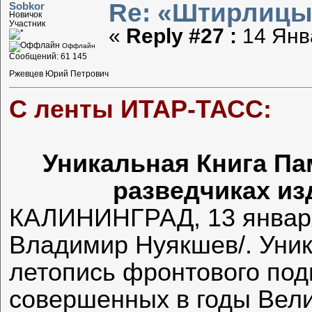
Re: «Штирлицы
Sobkor
Новичок
Участник
«
Reply #27 :
14 Янва
Оффлайн
Сообщений: 61 145
Ржевцев Юрий Петрович
С ленты ИТАР-ТАСС:
Уникальная Книга Па
разведчиках из
КАЛИНИНГРАД, 13 января
Владимир Нуякшев/. Уник
летопись фронтового подв
совершенных в годы Вели