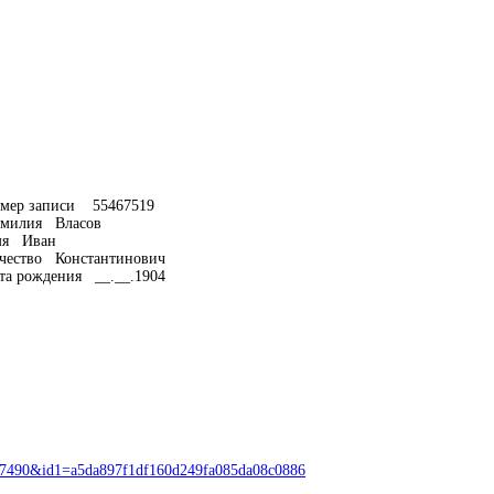
мер записи 55467519
милия Власов
я Иван
чество Константинович
та рождения __.__.1904
467490&id1=a5da897f1df160d249fa085da08c0886