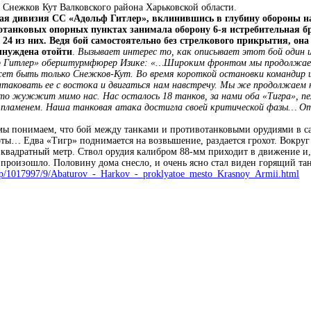
а Снежков Кут Валковского района Харьковской области.
ая дивизия СС «Адольф Гитлер», вклинившись в глубину обороны на
вотанковых опорных пунктах занимала оборону 6-я истребительная бри
24 из них. Ведя бой самостоятельно без стрелкового прикрытия, она
ынуждена отойти
.
Вызывает интерес то, как описывает этот бой один и
ьф Гитлер» оберштурмфюрер Изике: «…Широким фронтом мы продолжаем 
ет быть только Снежков-Кут. Во время короткой остановки командир 
атаковать ее с востока и двигаться нам навстречу. Мы же продолжаем 
-то жужжит мимо нас. Нас осталось 18 танков, за нами оба «Тигра», пе
 пламенем. Наша танковая атака достигла своей критической фазы… От
мы понимаем, что бой между танками и противотанковыми орудиями в сам
оты… Едва «Тигр» поднимается на возвышение, раздается грохот. Вокру
квадратный метр. Ствол орудия калибром 88-мм приходит в движение и, 
 произошло. Половину дома снесло, и очень ясно стал виден горящий та
php/1017997/9/Abaturov_-_Harkov_-_proklyatoe_mesto_Krasnoy_Armii.html