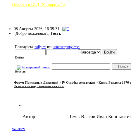
Перейти в ОБД "Мемориал" »
Форум Поисковых Движений
08 Августа 2026, 16:39:31
Добро пожаловать,
Гость
Пожалуйста,
войдите
или
зарегистрируйтесь
.
Войти
Новости:
НАЧАЛО
ПОМОЩЬ
ВОЙТИ
РЕГИСТРАЦИЯ
Форум Поисковых Движений
>
IV-Судьбы солдатские
>
Книга Розыска 1976 г
Усманский р-н, Воронежская обл.
Автор
Тема: Власов Иван Константин
svansev