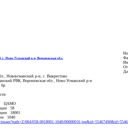
Но
Фа
 г., Ново-Усманский р-н, Воронежская обл.
Им
От
Да
., Новоусманский р-н, с. Выкрестово
анский РВК, Воронежская обл., Ново-Усманский р-н
 бр.
сти
ции ЦАМО
ации 58
ации 18001
ции 1040
ilterimage?path=Z/004/058-0018001-1040/00000016.jpg&id=55467490&id=55