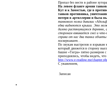
Пропал без вести в районе хутор
На левом фланге армии танков
Кут и к Замостью, где в проти
танков противника, уничтожив 
потери в артиллерии и была в
танкового полка дивизии «Адол
едва виднеются крыши. Это мож
далеко растянувшуюся деревню, 
сторонам взвивается снег и что
справа от нас два танка объяты
посверкивает…
По звукам выстрелов и взрывам 
который движется в сторону выс
башне «Тигра» пятно размером с 
приподнялись, чтобы видеть, что
http://www.e-reading.me/chapter.
С уважением,
Записан