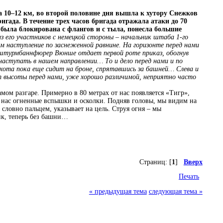
 10–12 км, во второй половине дня вышла к хутору Снежков
гада. В течение трех часов бригада отражала атаки до 70
 была блокирована с флангов и с тыла, понесла большие
з его участников с немецкой стороны – начальник штаба 1-го
наступление по заснеженной равнине. На горизонте перед нами
штурмбаннфюрер Вюнше отдает первой роте приказ, обогнув
наступать в нашем направлении… То и дело перед нами и по
хота пока еще сидит на броне, спрятавшись за башней… Слева и
 высоты перед нами, уже хорошо различимой, неприятно часто
ом разгаре. Примерно в 80 метрах от нас появляется «Тигр»,
г нас огненные вспышки и осколки. Подняв головы, мы видим на
словно пальцем, указывает на цель. Струя огня – мы
нк, теперь без башни…
Страниц: [
1
]
Вверх
Печать
« предыдущая тема
следующая тема »