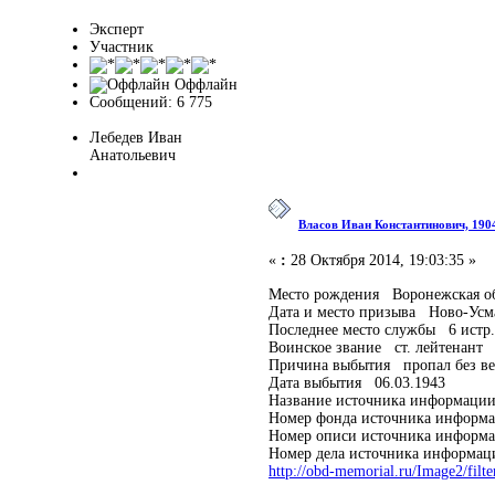
Эксперт
Участник
Оффлайн
Сообщений: 6 775
Лебедев Иван
Анатольевич
Власов Иван Константинович, 1904
«
:
28 Октября 2014, 19:03:35 »
Место рождения Воронежская обл
Дата и место призыва Ново-Усм
Последнее место службы 6 истр.
Воинское звание ст. лейтенант
Причина выбытия пропал без ве
Дата выбытия 06.03.1943
Название источника информа
Номер фонда источника информ
Номер описи источника информ
Номер дела источника информа
http://obd-memorial.ru/Image2/f