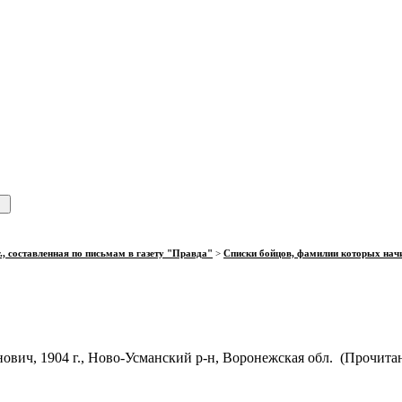
., составленная по письмам в газету "Правда"
>
Списки бойцов, фамилии которых нач
ович, 1904 г., Ново-Усманский р-н, Воронежская обл. (Прочитан