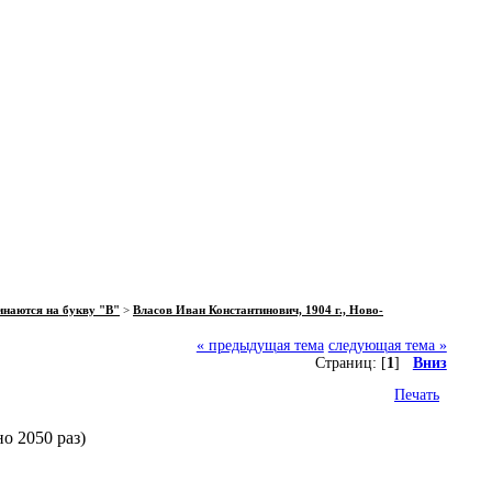
инаются на букву "В"
>
Власов Иван Константинович, 1904 г., Ново-
« предыдущая тема
следующая тема »
Страниц: [
1
]
Вниз
Печать
о 2050 раз)