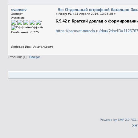
svansev
Re: Отдельный штрафной батальон Зак
Эксперт
«
Reply #1 :
24 Апреля 2016, 13:25:25 »
Участник
6.9.42 г. Краткий доклад о формирован
Оффлайн
https://pamyat-naroda.ru/dou/?docID=112676
Сообщений: 6 775
Лебедев Иван Анатольевич
Страниц: [
1
]
Вверх
Powered by SMF 2.0 RC1.
XH