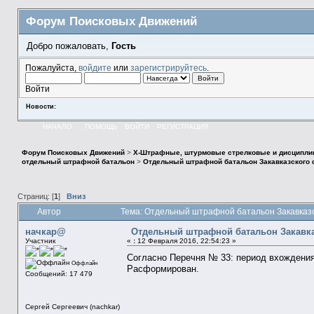
Форум Поисковых Движений
Добро пожаловать,
Гость
Пожалуйста,
войдите
или
зарегистрируйтесь
.
Войти
Новости:
НАЧАЛО
ПОМОЩЬ
ВОЙТИ
РЕГИСТРАЦИЯ
Форум Поисковых Движений
>
X-Штрафные, штурмовые стрелковые и дисципли
отдельный штрафной батальон
>
Отдельный штрафной батальон Закавказского
Страниц: [
1
]
Вниз
Автор
Тема: Отдельный штрафной батальон Закавказс
начкар@
Отдельный штрафной батальон Закавка
Участник
«
:
12 Февраля 2016, 22:54:23 »
Согласно Перечня № 33: период вхождения 
Оффлайн
Расформирован.
Сообщений: 17 479
Сергей Сергеевич (nachkar)