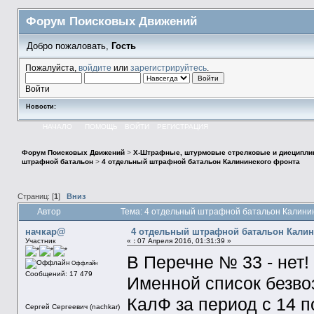
Форум Поисковых Движений
Добро пожаловать,
Гость
Пожалуйста,
войдите
или
зарегистрируйтесь
.
Войти
Новости:
НАЧАЛО
ПОМОЩЬ
ВОЙТИ
РЕГИСТРАЦИЯ
Форум Поисковых Движений
>
X-Штрафные, штурмовые стрелковые и дисципли
штрафной батальон
>
4 отдельный штрафной батальон Калининского фронта
Страниц: [
1
]
Вниз
Автор
Тема: 4 отдельный штрафной батальон Калинин
начкар@
4 отдельный штрафной батальон Калин
Участник
«
:
07 Апреля 2016, 01:31:39 »
В Перечне № 33 - нет!
Оффлайн
Сообщений: 17 479
Именной список безво
КалФ за период с 14 по
Сергей Сергеевич (nachkar)