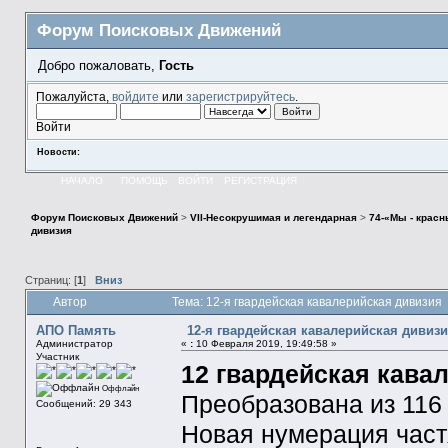
Форум Поисковых Движений
Добро пожаловать,
Гость
Пожалуйста,
войдите
или
зарегистрируйтесь
.
Войти
Новости:
НАЧАЛО
ПОМОЩЬ
ВОЙТИ
РЕГИСТРАЦИЯ
Форум Поисковых Движений
>
VII-Несокрушимая и легендарная
>
74-«Мы - крас
дивизия
Страниц: [
1
]
Вниз
Автор
Тема: 12-я гвардейская кавалерийская дивизия
АПО Память
12-я гвардейская кавалерийская дивиз
Администратор
«
:
10 Февраля 2019, 19:49:58 »
Участник
12 гвардейская кава
Оффлайн
Преобразована из 116 к
Сообщений: 29 343
Новая нумерация частя