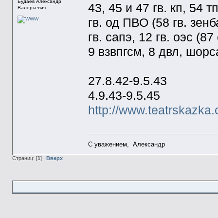
Будаев Александр
43, 45 и 47 гв. кп, 54 тп
Валерьевич
гв. од ПВО (58 гв. зенба
гв. сапэ, 12 гв. оэс (8
9 взвпгсм, 8 двл, шорса
27.8.42-9.5.43
4.9.43-9.5.45
http://www.teatrskazk
С уважением, Александр
Страниц: [
1
]
Вверх