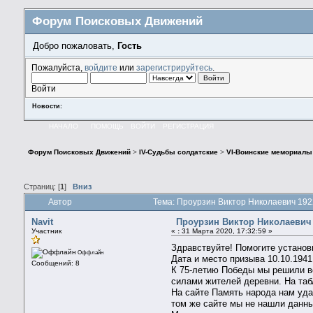
Форум Поисковых Движений
Добро пожаловать,
Гость
Пожалуйста,
войдите
или
зарегистрируйтесь
.
Войти
Новости:
НАЧАЛО
ПОМОЩЬ
ВОЙТИ
РЕГИСТРАЦИЯ
Форум Поисковых Движений
>
IV-Судьбы солдатские
>
VI-Воинские мемориалы
Страниц: [
1
]
Вниз
Автор
Тема: Проурзин Виктор Николаевич 192
Navit
Проурзин Виктор Николаевич 
Участник
«
:
31 Марта 2020, 17:32:59 »
Здравствуйте! Помогите установ
Оффлайн
Дата и место призыва 10.10.194
Сообщений: 8
К 75-летию Победы мы решили в
силами жителей деревни. На таб
На сайте Память народа нам уда
том же сайте мы не нашли данны