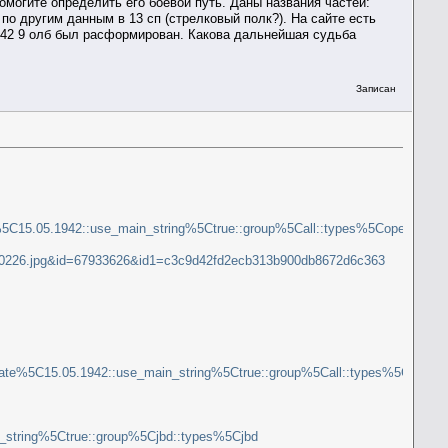
могите определить его боевой путь. Даны названия частей:
 по другим данным в 13 сп (стрелковый полк?). На сайте есть
.1942 9 олб был расформирован. Какова дальнейшая судьба
Записан
.
:use_main_string%5Ctrue::group%5Call::types%5Copersvodki:rasporyajeniya
00000226.jpg&id=67933626&id1=c3c9d42fd2ecb313b900db8672d6c363
5.1942::use_main_string%5Ctrue::group%5Call::types%5Copersvodki:raspo
ng%5Ctrue::group%5Cjbd::types%5Cjbd