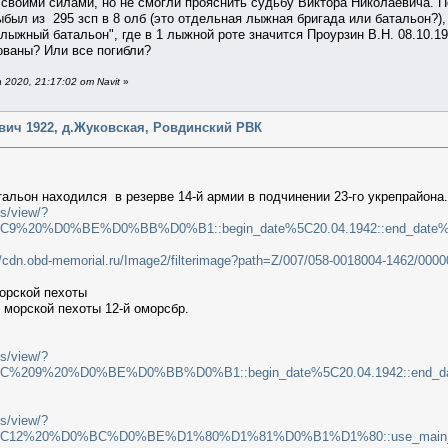
своими силами, но не смогли прояснить судьбу Виктора Николаевича. По
ыбыл из 295 зсп в 8 олб (это отдельная лыжная бригада или батальон?),
е-лыжный батальон", где в 1 лыжной роте значится Проурзин В.Н. 08.10
ованы? Или все погибли?
2020, 21:17:02 от Navit
»
вич 1922, д.Жуковская, Ровдинский РВК
альон находился в резерве 14-й армии в подчинении 23-го укрепрайона
s/view/?
9%20%D0%BE%D0%BB%D0%B1::begin_date%5C20.04.1942::end_date%5C15.05.1942:
//cdn.obd-memorial.ru/Image2/filterimage?path=Z/007/058-0018004-1462/
морской пехоты
 морской пехоты 12-й оморсбр.
s/view/?
C%209%20%D0%BE%D0%BB%D0%B1::begin_date%5C20.04.1942::end_date%5C15.0
s/view/?
on%5C12%20%D0%BC%D0%BE%D1%80%D1%81%D0%B1%D1%80::use_main_stri