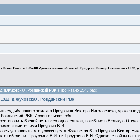
 и Книги Памяти
>
-2а-КП Архангельской области
>
Проурзин Виктор Николаевич 1922, д
2, д.Жуковская, Ровдинский РВК (Прочитано 1548 раз)
1922, д.Жуковская, Ровдинский РВК
ить судьбу нашего земляка Проурзина Виктора Николаевича, уроженца 
1 Ровдинский РВК, Архангельская обл.
осстановить боевой путь всех односельчан, погибших в Великую Отечес
личке значится имя Проурзин В.И.
лось установить, что уроженцем д.Жуковская был Проурзин Виктор Нико
х о гибели ни Проурзина В.И, ни Проурзина В.Н. Однако, с войны наш зе