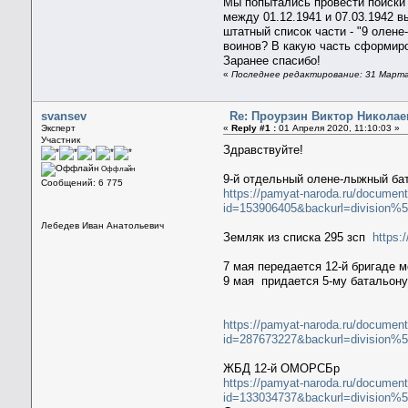
Мы попытались провести поиски 
между 01.12.1941 и 07.03.1942 в
штатный список части - "9 олен
воинов? В какую часть сформир
Заранее спасибо!
«
Последнее редактирование: 31 Марта 
svansev
Re: Проурзин Виктор Николае
Эксперт
«
Reply #1 :
01 Апреля 2020, 11:10:03 »
Участник
Здравствуйте!
Оффлайн
9-й отдельный олене-лыжный бат
Сообщений: 6 775
https://pamyat-naroda.ru/document
id=153906405&backurl=division%5C
Лебедев Иван Анатольевич
Земляк из списка 295 зсп
https:
7 мая передается 12-й бригаде 
9 мая придается 5-му батальону
https://pamyat-naroda.ru/document
id=287673227&backurl=division%5
ЖБД 12-й ОМОРСБр
https://pamyat-naroda.ru/document
id=133034737&backurl=divisi