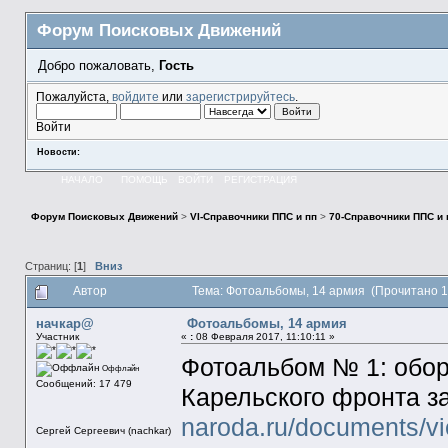
Форум Поисковых Движений
Добро пожаловать,
Гость
Пожалуйста,
войдите
или
зарегистрируйтесь
.
Войти
Новости:
НАЧАЛО
ПОМОЩЬ
ВОЙТИ
РЕГИСТРАЦИЯ
Форум Поисковых Движений
>
VI-Справочники ППС и пп
>
70-Справочники ППС и
Страниц: [
1
]
Вниз
Автор
Тема: Фотоальбомы, 14 армия (Прочитано 1
начкар@
Фотоальбомы, 14 армия
Участник
«
:
08 Февраля 2017, 11:10:11 »
Фотоальбом № 1: обор
Оффлайн
Сообщений: 17 479
Карельского фронта за
naroda.ru/documents/v
Сергей Сергеевич (nachkar)