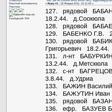
Vladimir
Re: БРАТСКАЯ МОГИЛА №1, Ида-Вируск
Опытный пользователь
«
Reply #1 :
18 Января 2011, 22:11:40 »
Участник
127. рядовой БАБАН
Оффлайн
18.2.44. д.Соокюла
Сообщений: 554
128. рядовой БАБАЕВ
129. БАБЕНКО Г.В. 2
130. рядовой БАБИ
Григорьевич 18.2.44
131. л-нт БАБУРКИН
13.2.44. д.Метскюла
132. с-нт БАГРЕЦОВ
3.8.44. д.Удриа
133. БАЖИН Василий
134. БАЖУТИН Иван 
135. рядовой БАЗАН
136. ефр. БАЗУЕВ Бо