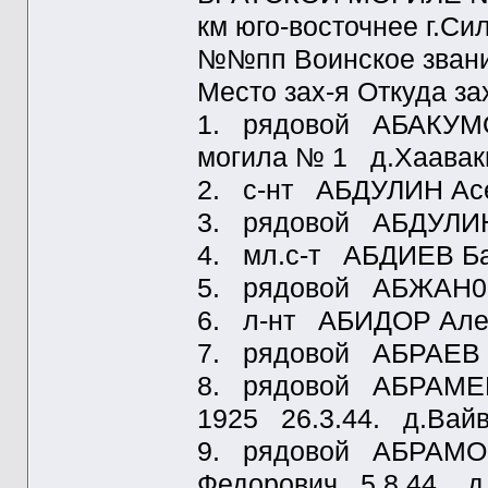
км юго-восточнее г.Си
№№пп Воинское звание
Место зах-я Откуда з
1. рядовой АБАКУМОВ
могила № 1 д.Хаавак
2. с-нт АБДУЛИН Асе
3. рядовой АБДУЛИН
4. мл.с-т АБДИЕВ Б
5. рядовой АБЖАН0В
6. л-нт АБИДОР Алек
7. рядовой АБРАЕВ 
8. рядовой АБРАМЕ
1925 26.3.44. д.Вай
9. рядовой АБРАМО
Федорович 5.8.44. д