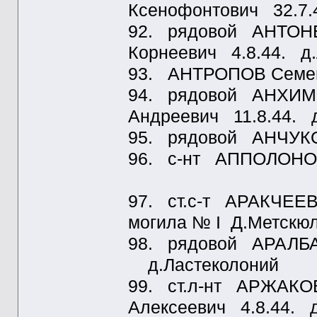
Ксенофонтович 32.7.
92. рядовой АНТОН
Корнеевич 4.8.44. д
93. АНТРОПОВ Семен
94. рядовой АНХИМ
Андреевич 11.8.44. 
95. рядовой АНЧУКО
96. с-нт АППОЛОНОВ
97. ст.с-т АРАКЧЕЕВ
могила № I Д.Метскю
98. рядовой АРАЛБ
д.Ластеколоний
99. ст.л-нт АРЖАКО
Алексеевич 4.8.44. 