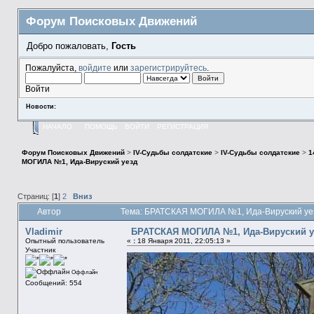
Форум Поисковых Движений
Добро пожаловать,
Гость
Пожалуйста,
войдите
или
зарегистрируйтесь
.
Войти
Новости:
НАЧАЛО
ПОМОЩЬ
ВОЙТИ
РЕГИСТРАЦИЯ
Форум Поисковых Движений
>
IV-Судьбы солдатские
>
IV-Судьбы солдатские
>
1
МОГИЛА №1, Ида-Вируский уезд
Страниц: [
1
]
2
Вниз
Автор
Тема: БРАТСКАЯ МОГИЛА №1, Ида-Вируский уез
Vladimir
БРАТСКАЯ МОГИЛА №1, Ида-Вируский у
Опытный пользователь
«
:
18 Января 2011, 22:05:13 »
Участник
Оффлайн
Сообщений: 554