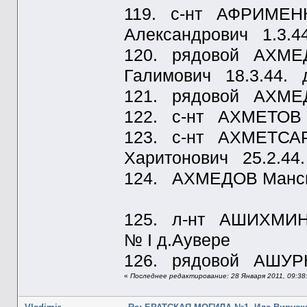
119. с-нт АФРИМЕНК
Александрович 1.3.4
120. рядовой АХМЕ
Галимович 18.3.44. 
121. рядовой АХМЕД
122. с-нт АХМЕТОВ 
123. с-нт АХМЕТСАР
Харитонович 25.2.44
124. АХМЕДОВ Манси
125. л-нт АШИХМИН И
№ I д.Аувере
126. рядовой АШУРК
«
Последнее редактирование: 28 Января 2011, 09:38: