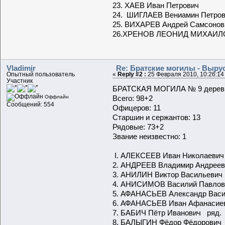
23. ХАЕВ Иван
24. ШИГЛАЕВ Вениам
25. ВИХАРЕВ 
26.ХРЕНОВ ЛЕОНИД МИХА
Vladimir
Re: Братские могилы - Выру
Опытный пользователь
«
Reply #2 :
25 Февраля 2010, 10:26:14
Участник
БРАТСКАЯ МОГИЛА № 9 деревня
Всего: 98+2
Оффлайн
Сообщений: 554
Офицеров: 11
Старшин и сержантов: 13
Рядовые: 73+2
Звание неизвестно: 1
I. АЛЕКСЕЕВ Иван Николаевич
2. АНДРЕЕВ Владимир Андреев
3. АНИЛИН Виктор Васильевич
4. АНИСИМОВ Василий Павлови
5. АФАНАСЬЕВ Александр Васи
6. АФАНАСЬЕВ Иван Афанасиев
7. БАБИЧ Пётр Иванович ряд.
8. БАЛЫГИН Фёдор Фёдорович 