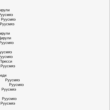
рули
усмяэ
усмяэ
мяэ
рули
рули
усмяэ
усмяэ
смяэ
ресси
мяэ
еди
мяэ
усмяэ
мяэ
мяэ
мяэ