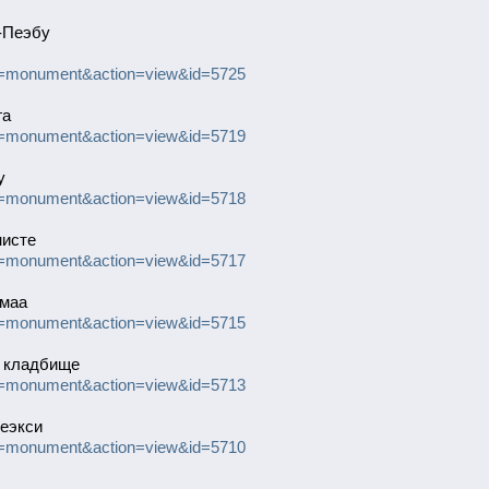
-Пеэбу
uID=monument&action=view&id=5725
га
uID=monument&action=view&id=5719
у
uID=monument&action=view&id=5718
нисте
uID=monument&action=view&id=5717
амаа
uID=monument&action=view&id=5715
, кладбище
uID=monument&action=view&id=5713
еэкси
uID=monument&action=view&id=5710