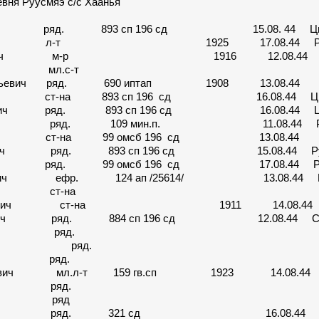
я Руусмяэ с/с Хаанья
ексеевич ряд. 893 сп 196 сд 15.08. 44 Ци
Пантелеевич л-т 1925 17.08.44 Ру
ил Иванович м-р 1916 12.08.44 Ру
АРЕВ мл.с-т Руус
 Васильевич ряд. 690 иптап 1908 13.08.44
авлович ст-на 893 сп 196 сд 16.08.44 Ци
 Иванович ряд. 893 сп 196 сд 16.08.44 Ци
Иванович ряд. 109 мин.п. 11.08.44 Ру
Петрович ст-на 99 омсб 196 сд 13.08.44
аксимович ряд. 893 сп 196 сд 15.08.44 Ру
 ряд. 99 омсб 196 сд 17.08.44 Руу
 Петрович ефр. 124 ап /25614/ 13.08.44 П
АТЬЕВ ст-на Руус
гей Иванович ст-на 1911 14.08.44
асильевич ряд. 884 сп 196 сд 12.08.44 С
В П. М. ряд. Руус
В (Прилов) ряд. Ру
ОВ Л. В. ряд. Руус
Сергеевич мл.л-т 159 гв.сп 1923 14.08.44
Р М. X. ряд. Руус
ВИДОВ К. М. ряд Руус
ил Иванович ряд. 321 сд 16.08.44