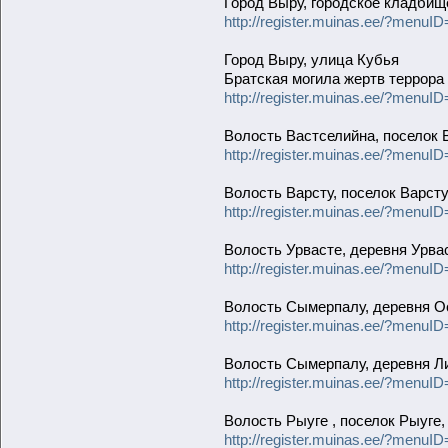
Город Выру, городское кладбищ
http://register.muinas.ee/?men
Город Выру, улица Кубья
Братская могила жертв террора
http://register.muinas.ee/?men
Волость Вастселийна, поселок 
http://register.muinas.ee/?men
Волость Варсту, поселок Варст
http://register.muinas.ee/?men
Волость Урвасте, деревня Урва
http://register.muinas.ee/?men
Волость Сымерпалу, деревня О
http://register.muinas.ee/?men
Волость Сымерпалу, деревня Л
http://register.muinas.ee/?men
Волость Рыуге , поселок Рыуге
http://register.muinas.ee/?men