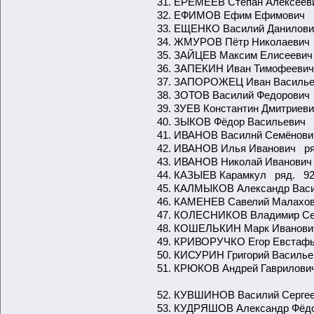
31. ЕРЕМЕЕВ Степан Алексеев
32. ЕФИМОВ Ефим Ефимович р
33. ЕЩЕНКО Василий Данилов
34. ЖМУРОВ Пётр Николаевич 
35. ЗАЙЦЕВ Максим Елисеевич
36. ЗАПЕКИН Иван Тимофеевич
37. ЗАПОРОЖЕЦ Иван Василье
38. ЗОТОВ Василий Федорович
39. 3УЕВ Константин Дмитрие
40. ЗЫКОВ Фёдор Васильевич 
41. ИВАНОВ Василнй Семёнови
42. ИВАНОВ Илья Иванович р
43. ИВАНОВ Николай Иванович
44. КАЗЫЕВ Карамкул ряд. 92
45. КАЛМЫКОВ Александр Васи
46. КАМЕНЕВ Савелий Малахо
47. КОЛЕСНИКОВ Владимир Се
48. КОШЕЛЬКИН Марк Иванович
49. КРИВОРУЧКО Егор Евстафь
50. КИСУРИН Григорий Василье
51. КРЮКОВ Андрей Гаврилови
52. КУВШИНОВ Василий Серге
53. КУДРЯШОВ Александр Фёдо