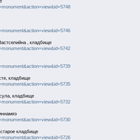
е
uID=monument&action=view&id=5748
uID=monument&action=view&id=5746
Вастселийна , кладбище
uID=monument&action=view&id=5742
у
uID=monument&action=view&id=5739
сте, кладбище
uID=monument&action=view&id=5735
сула, кладбище
uID=monument&action=view&id=5732
иннамяэ
uID=monument&action=view&id=5730
, старое кладбище
uID=monument&action=view&id=5726