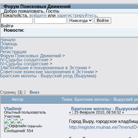
Форум Поисковых Движений
Добро пожаловать,
Гость
Пожалуйста,
войдите
или
зарегистрируйтесь
.
Войти
Новости:
Начало
Помощь
Войти
Регистрация
Форум Поисковых Движений
>
IV-Судьбы солдатские
>
IV-Судьбы солдатские
>
14вПогибшие и похороненные в Эстонии
>
Советские воинские захоронения в Эстонии
>
Братские могилы - Выруский уезд (Вырумаа)
Страниц: [
1
]
2
Вниз
Автор
Тема: Братские могилы - Выруский у
Vladimir
Братские могилы - Выруский
Опытный пользователь
«
:
25 Февраля 2010, 08:59:32 »
Участник
Город Выру, городское кладбищ
http://register.muinas.ee/?men
Оффлайн
Сообщений: 554