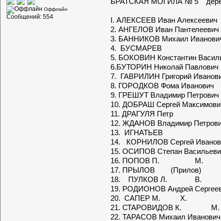
БРАТСКАЯ МОГИЛА № 5 деревн
Оффлайн
Сообщений: 554
I. АЛЕКСЕЕВ Иван Ал
2. АНГЕЛОВ Иван 
3. БАННИКОВ Миха
4. БУСМ
5. БОКОВИН Константин
6.БУТОРИН Николай П
7. ГАВРИЛИН Григорий
8. ГОРОДКОВ Фома 
9. ГРЕШУТ Владимир 
10. ДОБРАШ Сергей М
11. ДРАГУЛЯ Петр
12. ЖДАНОВ Владимир
13. ИГН
14. КОРНИЛОВ Сер
15. ОСИПОВ Степан В
16. ПОПО
17. ПРЫЛО
18. ПУЛК
19. РОДИОНОВ Андрей 
20. САПЕ
21. СТАРО
22. ТАРАСОВ Миха