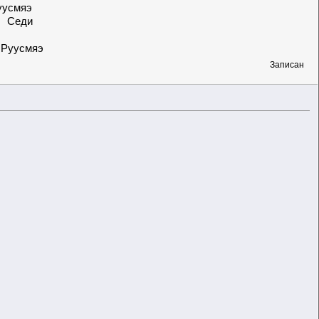
мяэ
Седи
уусмяэ
Записан