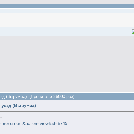
езд (Вырумаа) (Прочитано 36000 раз)
 уезд (Вырумаа)
е
uID=monument&action=view&id=5749