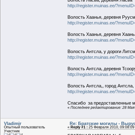
http://register.muinas.ee/?men
Волость Хаанья, деревня Руусм
http://register.muinas.ee/?men
Волость Хаанья, деревня Хаань
http://register.muinas.ee/?men
Волость Антсла, у дороги Литс
http://register.muinas.ee/?men
Волость Антсла, деревня Тсоор
http://register.muinas.ee/?men
Волость Антсла,, город Антсла
http://register.muinas.ee/?men
Спасибо за предоставленные м
«
Последнее редактирование: 28 Мая 2
Vladimir
Re: Братские могилы - Выру
Опытный пользователь
«
Reply #1 :
25 Февраля 2010, 09:08:09
Участник