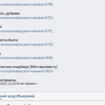
uID=monument&action=view&id=5706
яэ, дубрава
uID=monument&action=view&id=5703
я
uID=monument&action=view&id=5701
метса-Валга
uID=monument&action=view&id=5700
у
uID=monument&action=view&id=5699
, лесное кладбище (Метсакалмисту)
uID=monument&action=view&id=5693
атериалы.
010, 21:10:32 от Vladimir
»
ский уезд (Вырумаа)
 »