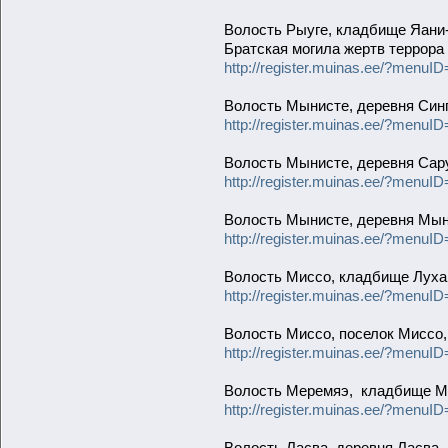
Волость Рыуге, кладбище Яани
Братская могила жертв террора
http://register.muinas.ee/?men
Волость Мынисте, деревня Син
http://register.muinas.ee/?men
Волость Мынисте, деревня Сар
http://register.muinas.ee/?men
Волость Мынисте, деревня Мы
http://register.muinas.ee/?men
Волость Миссо, кладбище Лух
http://register.muinas.ee/?men
Волость Миссо, поселок Миссо
http://register.muinas.ee/?men
Волость Меремяэ, кладбище М
http://register.muinas.ee/?men
Волость Ласва, деревня Ласва