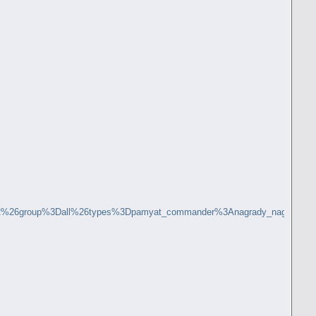
Dall%26types%3Dpamyat_commander%3Anagrady_nagrad_doc%3Anagra