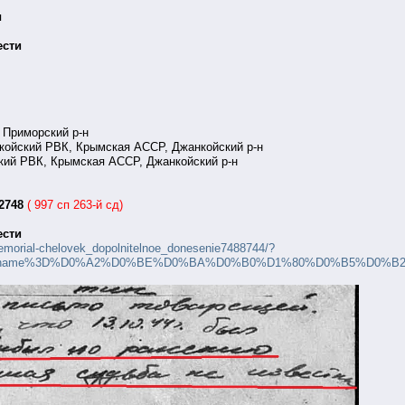
п
ести
 Приморский р-н
койский РВК, Крымская АССР, Джанкойский р-н
кий РВК, Крымская АССР, Джанкойский р-н
32748
( 997 сп 263-й сд)
ести
memorial-chelovek_dopolnitelnoe_donesenie7488744/?
_name%3D%D0%A2%D0%BE%D0%BA%D0%B0%D1%80%D0%B5%D0%B2%26group%3