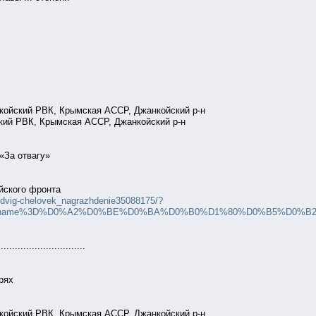
койский РВК, Крымская АССР, Джанкойский р-н
кий РВК, Крымская АССР, Джанкойский р-н
«За отвагу»
ийского фронта
podvig-chelovek_nagrazhdenie35088175/?
_name%3D%D0%A2%D0%BE%D0%BA%D0%B0%D1%80%D0%B5%D0%B2%26group%3
...............................
рях
койский РВК, Крымская АССР, Джанкойский р-н