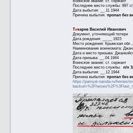
Воинское звание: ст. сержант
Последнее место службы: 997 с
Дата выбытия: __.11.1944
Причина выбытия:
пропал без в
Т
и
карев Василий Иванович
Документ, уточняющий потери
Дата рождения: __.__.1923
Место рождения: Крымская обл.,
Наименование военкомата: Джан
Дата и место призыва: Джанкойс
Дата призыва: __.04.1944
Воинское звание: ст. сержант
Последнее место службы:
п/п 
Дата выбытия: __.12.1944
Причина выбытия:
пропал без в
https://pamyat-naroda.ru/heroes/
backurl=%2Fheroes%2F%3Flast