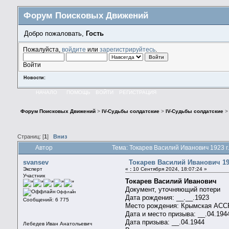
Форум Поисковых Движений
Добро пожаловать,
Гость
Пожалуйста,
войдите
или
зарегистрируйтесь
.
Войти
Новости:
НАЧАЛО
ПОМОЩЬ
ВОЙТИ
РЕГИСТРАЦИЯ
Форум Поисковых Движений
>
IV-Судьбы солдатские
>
IV-Судьбы солдатские
Страниц: [
1
]
Вниз
Автор
Тема: Токарев Василий Иванович 1923 г
svansev
Токарев Василий Иванович 192
Эксперт
«
:
10 Сентября 2024, 18:07:24 »
Участник
Токарев Василий Иванович
Документ, уточняющий потери
Оффлайн
Дата рождения: __.__.1923
Сообщений: 6 775
Место рождения: Крымская АССР
Дата и место призыва: __.04.19
Дата призыва: __.04.1944
Лебедев Иван Анатольевич