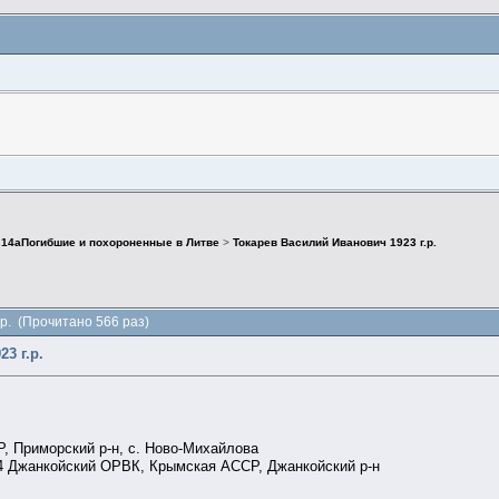
>
14аПогибшие и похороненные в Литве
>
Токарев Василий Иванович 1923 г.р.
.р. (Прочитано 566 раз)
3 г.р.
, Приморский р-н, с. Ново-Михайлова
44 Джанкойский ОРВК, Крымская АССР, Джанкойский р-н