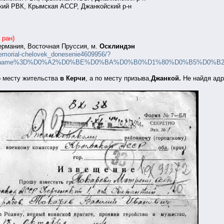
кий РВК, Крымская АССР, Джанкойский р-н
 ран)
ермания, Восточная Пруссия, м.
Осклиндэн
memorial-chelovek_donesenie4609956/?
_name%3D%D0%A2%D0%BE%D0%BA%D0%B0%D1%80%D0%B5%D0%B2%26group%3
о месту жительства
в Керчи
, а по месту призыва,
Джанкой.
Не найдя адр