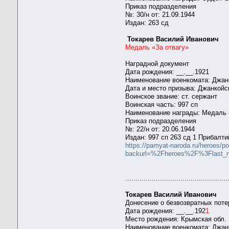
Приказ подразделения
№: 30/н от: 21.09.1944
Издан: 263 сд
Токарев Василий Иванович
Медаль «За отвагу»
Наградной документ
Дата рождения: __.__.1921
Наименование военкомата: Джан
Дата и место призыва: Джанкойс
Воинское звание: ст. сержант
Воинская часть: 997 сп
Наименование награды: Медаль 
Приказ подразделения
№: 22/н от: 20.06.1944
Издан: 997 сп 263 сд 1 Прибалт
https://pamyat-naroda.ru/heroes/
backurl=%2Fheroes%2F%3Flast
..................................................
Токарев Василий Иванович
Донесение о безвозвратных поте
Дата рождения: __.__.192
1
Место рождения: Крымская обл.
Наименование военкомата: Джан