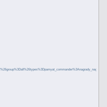
Dall%26types%3Dpamyat_commander%3Anagrady_nagrad_doc%3Anagra