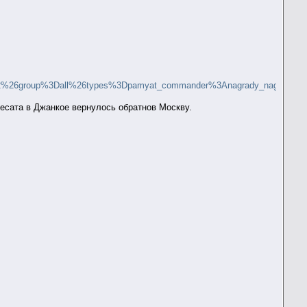
Dall%26types%3Dpamyat_commander%3Anagrady_nagrad_doc%3Anagra
есата в Джанкое вернулось обратнов Москву.