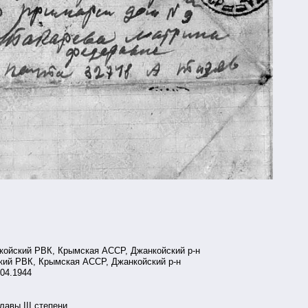
койский РВК, Крымская АССР, Джанкойский р-н
кий РВК, Крымская АССР, Джанкойский р-н
.04.1944
авы III степени