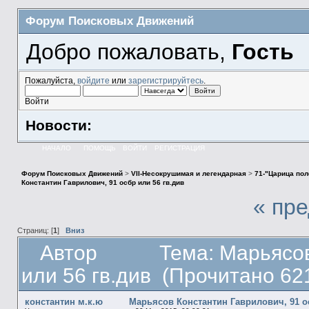
Форум Поисковых Движений
Добро пожаловать,
Гость
Пожалуйста,
войдите
или
зарегистрируйтесь
.
Войти
Новости:
НАЧАЛО
ПОМОЩЬ
ВОЙТИ
РЕГИСТРАЦИЯ
Форум Поисковых Движений
>
VII-Несокрушимая и легендарная
>
71-"Царица пол
Константин Гаврилович, 91 осбр или 56 гв.див
« пр
Страниц: [
1
]
Вниз
Автор
Тема: Марьясов
или 56 гв.див (Прочитано 62
константин м.к.ю
Марьясов Константин Гаврилович, 91 ос