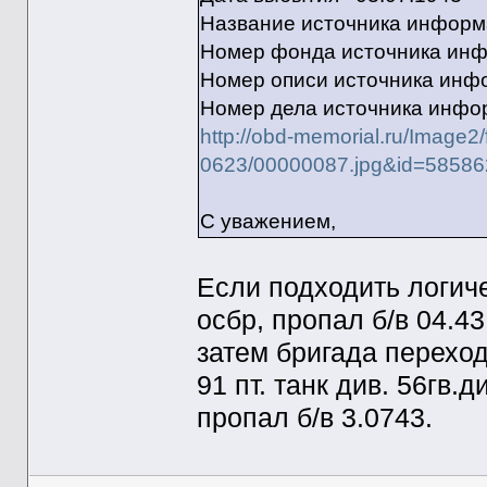
Название источника инфо
Номер фонда источника ин
Номер описи источника ин
Номер дела источника инф
http://obd-memorial.ru/Image2
0623/00000087.jpg&id=5858
С уважением,
Если подходить логиче
осбр, пропал б/в 04.43
затем бригада переход
91 пт. танк див. 56гв.д
пропал б/в 3.0743.