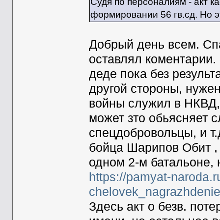
Судя по персоналиям - акт к
формировании 56 гв.сд. Но э
Добрый день всем. Сп
оставлял коментарии
деде пока без результ
другой стороны, нужен
войны служил в НКВД, 
может зто обьясняет с
спецдобровольцы, и т.
бойца Шарипов Обит ,
одном 2-м батальоне,
https://pamyat-naroda.r
chelovek_nagrazhdeni
Здесь акт о безв. пот