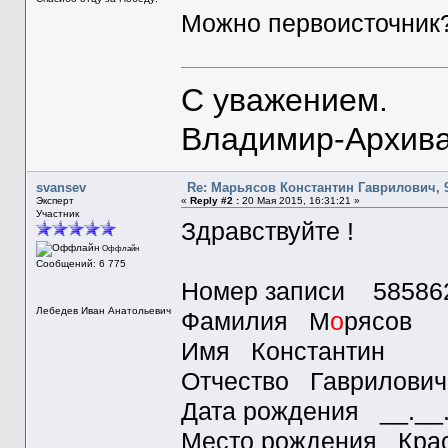
Можно первоисточник
С уважением.
Владимир-Архива
svansev
Re: Марьясов Константин Гаврилович, 9
Эксперт
«
Reply #2 :
20 Мая 2015, 16:31:21 »
Участник
Здравствуйте !
Оффлайн
Сообщений: 6 775
Номер записи 58586
Лебедев Иван Анатольевич
Фамилия М
о
рясов
Имя Константин
Отчество Гаврилович
Дата рождения __.__
Место рождения Красн