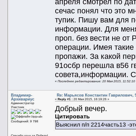
апреля смотрел по да
сечас понял что это мн
тупик. Пишу вам для 
информации. Для меня
проп. без вести не от
операции. Имея такие
пропажи. За какой пер
91осбр перешла в56 гв
совета,информации. 
«
Последнее редактирование: 20 Мая 2015, 11:52:10
Владимир-
Re: Марьясов Константин Гаврилович, 9
Архивариус
«
Reply #1 :
20 Мая 2015, 16:19:26 »
Администратор
Добрый вечер.
Участник
Цитировать
Оффлайн
Сообщений: 9 798
Выяснил п/п 2214часть13 -эт
Спасибо отцу за Победу!