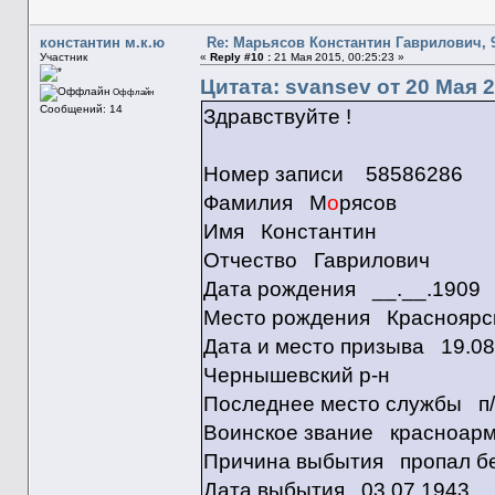
константин м.к.ю
Re: Марьясов Константин Гаврилович, 9
Участник
«
Reply #10 :
21 Мая 2015, 00:25:23 »
Цитата: svansev от 20 Мая 2
Оффлайн
Сообщений: 14
Здравствуйте !
Номер записи 58586286
Фамилия М
о
рясов
Имя Константин
Отчество Гаврилович
Дата рождения __.__.1909
Место рождения Красноярски
Дата и место призыва 19.08
Чернышевский р-н
Последнее место службы п/
Воинское звание красноар
Причина выбытия пропал бе
Дата выбытия 03.07.1943