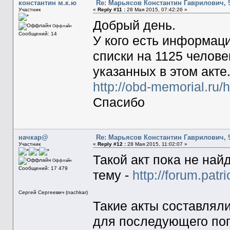
константин м.к.ю
Re: Марьясов Константин Гаврилович, 9
Участник
«
Reply #11 :
28 Мая 2015, 07:42:26 »
Добрый день.
Оффлайн
Сообщений: 14
У кого есть информаци
списки на 1125 челове
указанных в этом акте
http://obd-memorial.ru
Спасибо
начкар@
Re: Марьясов Константин Гаврилович, 9
Участник
«
Reply #12 :
28 Мая 2015, 11:02:07 »
Такой акт пока не на
Оффлайн
Сообщений: 17 479
тему -
http://forum.patr
Сергей Сергеевич (nachkar)
Такие акты составляли
для последующего поп