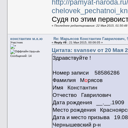
http://pamyat-naroda.ru
chelovek_pechatnoi_kn
Судя по этим первоист
«
Последнее редактирование: 22 Мая 2015, 01:50:48
константин м.к.ю
Re: Марьясов Константин Гаврилович, 9
Участник
«
Reply #8 :
21 Мая 2015, 00:06:05 »
Цитата: svansev от 20 Мая 2
Оффлайн
Сообщений: 14
Здравствуйте !
Номер записи 58586286
Фамилия М
о
рясов
Имя Константин
Отчество Гаврилович
Дата рождения __.__.1909
Место рождения Красноярски
Дата и место призыва 19.08
Чернышевский р-н