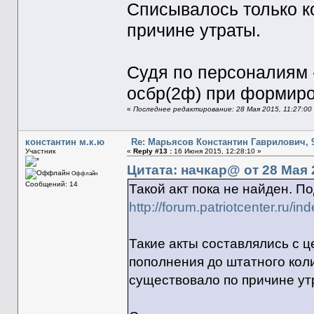
Списывалось только к
причине утраты.
Судя по персоналиям -
осбр(2ф) при формиров
«
Последнее редактирование: 28 Мая 2015, 11:27:00
константин м.к.ю
Re: Марьясов Константин Гаврилович, 9
Участник
«
Reply #13 :
16 Июня 2015, 12:28:10 »
Цитата: начкар@ от 28 Мая 2
Оффлайн
Сообщений: 14
Такой акт пока не найден. П
http://forum.patriotcenter.ru/i
Такие акты составлялись с 
пополнения до штатного коли
существовало по причине ут