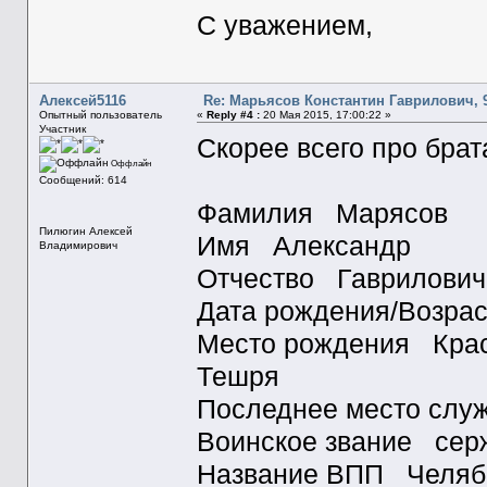
С уважением,
Алексей5116
Re: Марьясов Константин Гаврилович, 9
Опытный пользователь
«
Reply #4 :
20 Мая 2015, 17:00:22 »
Участник
Скорее всего про брат
Оффлайн
Сообщений: 614
Фамилия Марясов
Пилюгин Алексей
Имя Александр
Владимирович
Отчество Гаврилов
Дата рождения/Возра
Место рождения Красн
Тешря
Последнее место служ
Воинское звание се
Название ВПП Челя