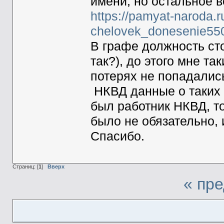
имени, но остальное в
https://pamyat-naroda.
chelovek_donesenie55
В графе должность сто
так?), до этого мне та
потерях не попадались
НКВД данные о таких 
был работник НКВД, то
было не обязательно, 
Спасибо.
Страниц: [
1
]
Вверх
« пр