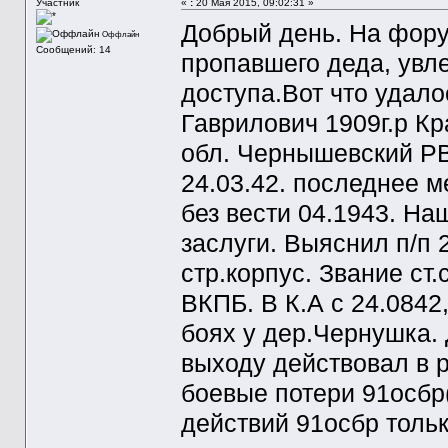
Участник
«
:
20 Мая 2015, 09:02:31 »
Добрый день. На фору
Оффлайн
Сообщений: 14
пропавшего деда, увле
доступа.Вот что удал
Гаврилович 1909г.р Кр
обл. Чернышевский РВК
24.03.42. последнее м
без вести 04.1943. На
заслуги. Выяснил п/п 
стр.корпус. Звание ст
ВКПБ. В К.А с 24.0842
боях у дер.Чернушка. 
выходу действовал в р
боевые потери 91осбр
действий 91осбр тольк