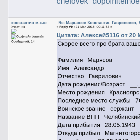
chelovek_dopolnitelno
константин м.к.ю
Re: Марьясов Константин Гаврилович, 9
Участник
«
Reply #9 :
21 Мая 2015, 00:11:53 »
Цитата: Алексей5116 от 20 М
Оффлайн
Сообщений: 14
Скорее всего про брата ваш
Фамилия Марясов
Имя Александр
Отчество Гаврилович
Дата рождения/Возраст __
Место рождения Красноярск
Последнее место службы 76
Воинское звание сержант
Название ВПП Челябинск
Дата прибытия 28.05.1943
Откуда прибыл Магнитогорск