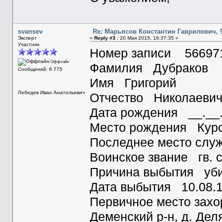
svansev
Re: Марьясов Константин Гаврилович, 9
Эксперт
«
Reply #3 :
20 Мая 2015, 16:37:35 »
Участник
Номер записи 56697
Оффлайн
Фамилия Дубраков
Сообщений: 6 775
Имя Григорий
Лебедев Иван Анатольевич
Отчество Николаеви
Дата рождения __.__
Место рождения Курск
Последнее место служ
Воинское звание гв. 
Причина выбытия уб
Дата выбытия 10.08.
Первичное место захо
Деменский р-н, д. Дел