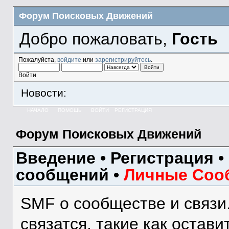
Форум Поисковых Движений
Добро пожаловать,
Гость
Пожалуйста,
войдите
или
зарегистрируйтесь
.
Войти
Новости:
НАЧАЛО
ПОМОЩЬ
ВОЙТИ
РЕГИСТРАЦИЯ
Форум Поисковых Движений
Введение
•
Регистрация
•
сообщений
•
Личные Соо
SMF о сообществе и связи
связатся, такие как остав