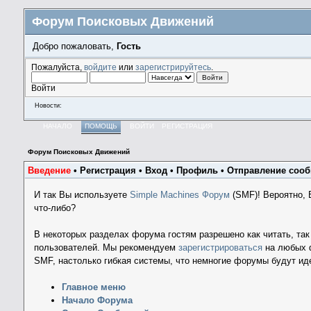
Форум Поисковых Движений
Добро пожаловать,
Гость
Пожалуйста,
войдите
или
зарегистрируйтесь
.
Войти
Новости:
НАЧАЛО
ПОМОЩЬ
ВОЙТИ
РЕГИСТРАЦИЯ
Форум Поисковых Движений
Введение
•
Регистрация
•
Вход
•
Профиль
•
Отправление соо
И так Вы используете
Simple Machines Форум
(SMF)! Вероятно,
что-либо?
В некоторых разделах форума гостям разрешено как читать, так
пользователей. Мы рекомендуем
зарегистрироваться
на любых ф
SMF, настолько гибкая системы, что немногие форумы будут ид
Главное меню
Начало Форума