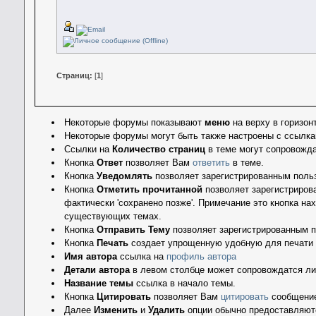
Страниц:
[
1
]
Некоторые форумы показывают
меню
на верху в горизон
Некоторые форумы могут быть также настроены с ссылк
Ссылки на
Количество страниц
в теме могут сопровожд
Кнопка
Ответ
позволяет Вам
ответить
в теме.
Кнопка
Уведомлять
позволяет зарегистрированным польз
Кнопка
Отметить прочитанной
позволяет зарегистрирова
фактически 'сохранено позже'. Примечание это кнопка нах
существующих темах.
Кнопка
Отправить Тему
позволяет зарегистрированным п
Кнопка
Печать
создает упрощенную удобную для печати 
Имя автора
ссылка на
профиль автора
Детали автора
в левом столбце может сопровождатся л
Название темы
ссылка в начало темы.
Кнопка
Цитировать
позволяет Вам
цитировать
сообщени
Далее
Изменить
и
Удалить
опции обычно предоставляют