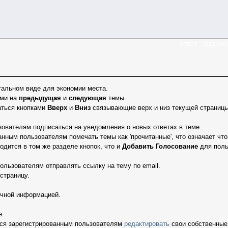
ОТВЕТ
УВЕДОМЛ
тальном виде для экономии места.
ами на
предыдущая
и
следующая
темы.
аться кнопками
Вверх
и
Вниз
связывающие верх и низ текущей страницы
ователям подписаться на уведомления о новых ответах в теме.
нным пользователям помечать темы как 'прочитанные', что означает что 
одится в том же разделе кнопок, что и
Добавить Голосование
для поль
ользователям отправлять ссылку на тему по email.
страницу.
ичной информацией.
е.
ся зарегистрированным пользователям
редактировать
свои собственные