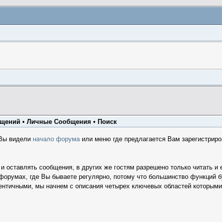
бщений
•
Личные Сообщения
•
Поиск
 Вы видели
начало форума
или меню где предлагается Вам зарегистриро
 и оставлять сообщения, в других же гостям разрешено только читать и
орумах, где Вы бываете регулярно, потому что большинство функций бу
ентичными, мы начнем с описания четырех ключевых областей которыми