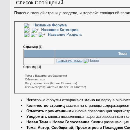
Список Сообщений
Подобно главной странице раздела, интерфейс сообщений явля
Название Форума
Название Категории
Название Раздела
Страниц:
[
1
]
Тема
Название темы
Страниц: [
1
]
Тема с Вашими сообщениями
Обычная тема
Популярная тема (более 15 ответов)
Очень популярная тема (более 25 ответов)
Некоторые форумы отображают
меню
на верху в эконом
Количество страниц
ссылки на страницы содержащиеся 
Отметить прочитанными
кнопка позволяющая зарегистри
Уведомить
кнопка позволяющая зарегистрированным поль
Новая Тема
и
Новое Голосование
Кнопки разрешающие с
Тема
,
Автор
,
Сообщений
,
Просмотров
и
Последнее Со