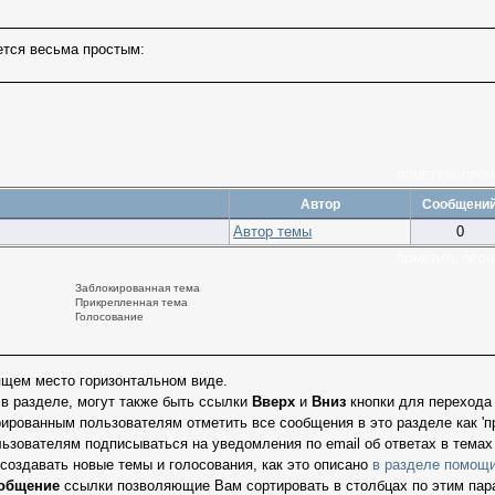
ется весьма простым:
ПОМЕТИТЬ ПРО
Автор
Сообщени
Автор темы
0
ПОМЕТИТЬ ПРО
Заблокированная тема
Прикрепленная тема
Голосование
ящем место горизонтальном виде.
в разделе, могут также быть ссылки
Вверх
и
Вниз
кнопки для перехода 
рованным пользователям отметить все сообщения в это разделе как 'пр
зователям подписываться на уведомления по email об ответах в темах 
оздавать новые темы и голосования, как это описано
в разделе помощ
общение
ссылки позволяющие Вам сортировать в столбцах по этим пар