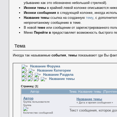
убыванию как это обозначено небольшой стрелкой).
Иконки темы
в крайней левой колонке описываются ниже
Иконки сообщения
в следующей колонке, иногда исполь
Название темы
ссылка на созданную
тему
, с дополните
непрочитанному сообщению в теме.
В новой
теме
или сообщении от зарегистрированного пол
Меню
Перейти в
предоставляет возможность быстрого п
Тема
Иногда так называемые
события
,
темы
показывают где Вы факт
Название Форума
Название Категории
Название Раздела
Название темы
Страниц:
[
1
]
Автор
Тема: Название темы (Прочтено
Автор
Название темы
Группа пользователя
« Дата и время сообщения »
Группа
Текст сообщения, которое д
Количество сообщений