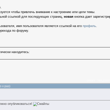
.
зуется чтобы привлечь внимание к настроению или цели темы.
льной ссылкой для последующих страниц,
новая
кнопка дает зарегистри
ьзователя, имя пользователя является ссылкой на его
профиль
.
ерехода по форуму.
ически находитесь:
ОТВЕТ
УВЕДОМЛ
 x раз)
олжно опубликоваться!