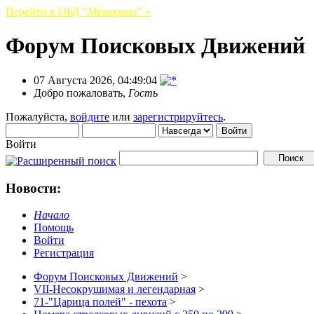
Перейти в ОБД "Мемориал" »
Форум Поисковых Движений
07 Августа 2026, 04:49:04
Добро пожаловать,
Гость
Пожалуйста,
войдите
или
зарегистрируйтесь
.
Войти
Новости:
Начало
Помощь
Войти
Регистрация
Форум Поисковых Движений
>
VII-Несокрушимая и легендарная
>
71-"Царица полей" - пехота
>