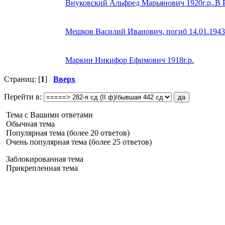
Внуковский Альфред Марьянович 1920г.р..В 
Мешков Василий Иванович, погиб 14.01.1943
Маркин Никифор Ефимович 1918г.р.
Страниц: [
1
]
Вверх
Перейти в:
Тема с Вашими ответами
Обычная тема
Популярная тема (более 20 ответов)
Очень популярная тема (более 25 ответов)
Заблокированная тема
Прикрепленная тема