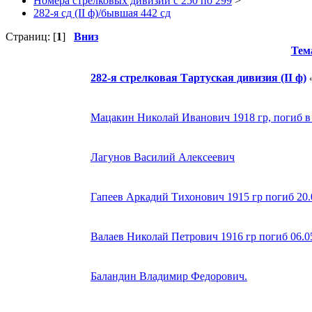
Номера стрелковых дивизий с 250 по 299
>
282-я сд (II ф)/бывшая 442 сд
Страниц: [
1
]
Вниз
Тем
282-я стрелковая Тартуская дивизия (II ф)
Мацакин Николай Иванович 1918 гр, погиб в 
Лагунов Василий Алексеевич
Гапеев Аркадий Тихонович 1915 гр погиб 20.
Валаев Николай Петрович 1916 гр погиб 06.0
Баландин Владимир Федорович.