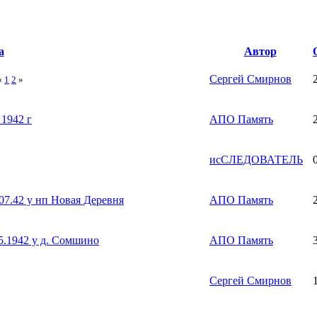
а
Автор
Сергей Смирнов
«
1
2
»
1942 г
АПО Память
исСЛЕДОВАТЕЛЬ
07.42 у нп Новая Деревня
АПО Память
5.1942 у д. Сомшино
АПО Память
Сергей Смирнов