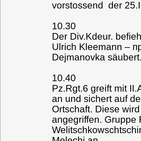
vorstossend der 25.I.
10.30
Der Div.Kdeur. befie
Ulrich Kleemann – п
Dejmanovka säubert
10.40
Pz.Rgt.6 greift mit I
an und sichert auf d
Ortschaft. Diese wir
angegriffen. Gruppe 
Welitschkowschtschina
Melechi an.