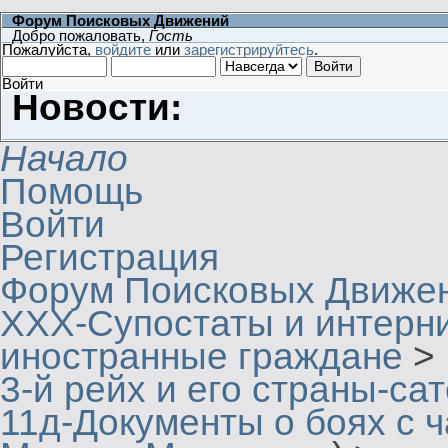
Форум Поисковых Движений
Добро пожаловать,
Гость
Пожалуйста,
войдите
или
зарегистрируйтесь
.
Войти
Новости:
Начало
Помощь
Войти
Регистрация
Форум Поисковых Движе
XXX-Супостаты и интерн
иностранные граждане
>
3-й рейх и его страны-са
11д-Документы о боях с 