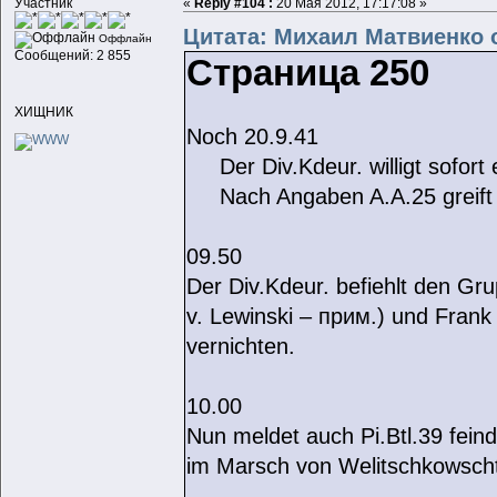
Участник
«
Reply #104 :
20 Мая 2012, 17:17:08 »
Цитата: Михаил Матвиенко о
Оффлайн
Сообщений: 2 855
Страница 250
ХИЩНИК
Noch 20.9.41
Der Div.Kdeur. willigt sofort 
Nach Angaben A.A.25 greift Fe
09.50
Der Div.Kdeur. befiehlt den Gr
v. Lewinski – прим.) und Frank 
vernichten.
10.00
Nun meldet auch Pi.Btl.39 fein
im Marsch von Welitschkowscht