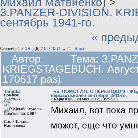
Михаил Матвиенко
) >
3.PANZER-DIVISION. KR
сентябрь 1941-го.
« преды
Страниц:
1
2
3
4
5
[
6
]
7
8
9
10
11
...
21
Вниз
Автор
Тема: 3.PAN
KRIEGSTAGEBUCH. Август-
170617 раз)
Tanjuka
Re: ПОМОГИТЕ С ПЕРЕВОДОМ - ЖБД 
вермахта,конец сентября 1941-го.
Новичок
Участник
«
Reply #100 :
20 Мая 2012, 13:29:56 »
Михаил, вот пока п
Оффлайн
Сообщений: 3 997
Секэй Татьяна
может, еще что ум
Николаевна