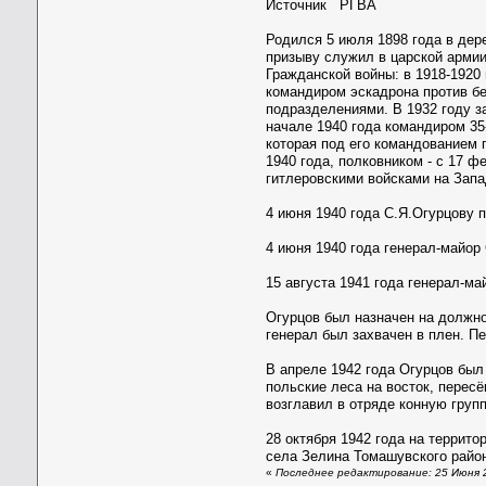
Источник РГВА
Родился 5 июля 1898 года в дер
призыву служил в царской армии.
Гражданской войны: в 1918-1920
командиром эскадрона против бе
подразделениями. В 1932 году з
начале 1940 года командиром 35
которая под его командованием 
1940 года, полковником - с 17 ф
гитлеровскими войсками на Зап
4 июня 1940 года С.Я.Огурцову 
4 июня 1940 года генерал-майор
15 августа 1941 года генерал-м
Огурцов был назначен на должно
генерал был захвачен в плен. П
В апреле 1942 года Огурцов был
польские леса на восток, перес
возглавил в отряде конную груп
28 октября 1942 года на террито
села Зелина Томашувского райо
«
Последнее редактирование: 25 Июня 