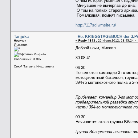
О чем историк умолчал стыдлив
Минувшее не вычерпав до дна,
О том на полках старого архива
Помалкивая, помнят письмена.
http://117sd.wmsite.ru/
Tanjuka
Re: KRIEGSTAGEBUCH der 3.PA
Новичок
«
Reply #343 :
25 Июня 2012, 23:45:24 »
Участник
Доброй ночи, Михаил ...
Оффлайн
30.08.41
Сообщений: 3 997
Секэй Татьяна Николаевна
06.30
Появляется командир 3-го мотоц
мотоциклетный батальон, групп
394-го мотопехотного полка и 2-г
Прибывает командир 3-го мотоц
предварительной разведки груп
части 394-го мотопехотного по
09.30
Начинается атака группы Вёлер
Группа Вёлерманна начинает ат