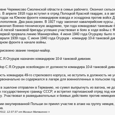
евне Черемисово Смоленской области в семье рабочего. Окончил сельск
 В апреле 1918 года вступил в отряд Полоцкой Красной гвардии, а в ав
 годах на Южном фронте командиром взвода и эскадрона против войск Д
лополяков. Два раза ранен. В 1927 году закончил кавалерийские курсы
акончил Военно-техническую академию, три года командовал танковым б
-й легкой танковой бригады успешно участвовал в боях в ходе войны с 
первой прорвала линию Маннергейма. 4 июня 1940 года Огурцову было п
евраля 1939 года. С июня 1940 года Огурцов - командир 10-й танковой ди
адном фронте в начале войны.
присвоено звание генерал-майор.
 С.Я.Огурцов назначен командиром 10-й танковой дивизии.
айор С.Я.Огурцов освобожден от должности командира 10-й танковой див
сть командира 49-го стрелкового корпуса, но вступить в должность не 
ервоначально он содержался в лагере для военнопленных в польском го
 в эшелоне отправлен в Германию, но сумел выпрыгнуть из вагона, не 
ёк государственную границу СССР, и встретил партизанский отряд под 
пу. Участвовал в разведывательных и боевых действиях против немецких
рии оккупированной Польши он принял участие в атаке на группу немцев,
на.
2012, 12:37:37 от Михаил Матвиенко
»