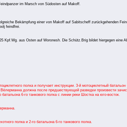
eindpanzer im Marsch von Südosten auf Makoff.
reiche Bekämpfung einer von Makoff auf Sabitscheff zurückgehenden Fein
j feindfrei.
n 25 Kpf.Wg. aus Osten auf Woronesh. Die Schütz.Brig bildet hiergegen eine
иклетного полка и получает инструкции. 3-й мотоциклетный батальон б
а Вёлерманна должна после предшествующей разведки произвести зачис
о батальона 6-го танкового полка с линии реки Шостка на юго-восток.
ерманна.
тного полка и 2-го батальона 6-го танкового полка.