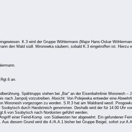
 eingewiesen. K.3 wird der Gruppe Wöhlermann (Major Hans-Oskar Wöhlermann,
ann den Wald südl. Mironowka säubern, sobald K.3 eingetroffen ist. Hierzu w
hlermann.
.Rgt.6 an.
berührung. Spähtrupps stehen bei „Bar“ an der Eisenbahnlinie Woronesh – J
bis nach Jampolj vorzutreiben. Absicht: Von Polejewka entweder eine Abwehrf
von Woronesh vorgezogen zu worden. S.R.3 hat am Waldrand westl. Pirogowka
sobytsch durch Handstreich genommen. Deshalb wird der für 14.00 Uhr vor
.Rgt.6 von Ssobytsch nach Nordosten geführt werden.
griff einer Feind-Komp. von Südwesten her abgewehrt. Ein gefundener Fein
. Aus diesem Grund wird die 4./A.A.1 bisher bei Gruppe Beigel, sofort zur A.