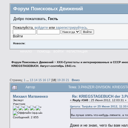
Форум Поисковых Движений
Добро пожаловать,
Гость
Пожалуйста,
войдите
или
зарегистрируйтесь
.
Войти
Новости:
НАЧАЛО
ПОМОЩЬ
ВОЙТИ
РЕГИСТРАЦИЯ
Форум Поисковых Движений
>
XXX-Супостаты и интернированные в СССР ино
KRIEGSTAGEBUCH. Август-сентябрь 1941-го.
Страниц:
1
...
13
14
15
16
17
[
18
]
19
20
21
Вниз
Автор
Тема: 3.PANZER-DIVISION. KRIEGST
Михаил Матвиенко
Re: KRIEGSTAGEBUCH der 3.PA
Эксперт
«
Reply #340 :
25 Июня 2012, 12:03:31 »
Участник
Цитата: Tanjuka от 25 Июня 2012, 11:33:
Оффлайн
Вы лучше опять что-нибудь ляпните, а 
Сообщений: 2 855
Даже и не знаю, чего бы вам на