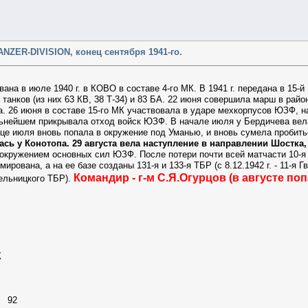
NZER-DIVISION, конец сентября 1941-го.
ана в июле 1940 г. в КОВО в составе 4-го МК. В 1941 г. передана в 15-
танков (из них 63 КВ, 38 Т-34) и 83 БА. 22 июня совершила марш в район
. 26 июня в составе 15-го МК участвовала в ударе мехкорпусов ЮЗФ, н
ьнейшем прикрывала отход войск ЮЗФ. В начале июля у Бердичева вела 
нце июля вновь попала в окружение под Уманью, и вновь сумела пробить
ась у Конотопа. 29 августа вела наступление в направлении Шостка,
 окружением основных сил ЮЗФ. После потери почти всей матчасти 10-я 
ирована, а на ее базе созданы 131-я и 133-я ТБР (с 8.12.1942 г. - 11-
Командир - г-м С.Я.Огурцов (в августе поп
ельницкого ТБР).
К
р
и 92