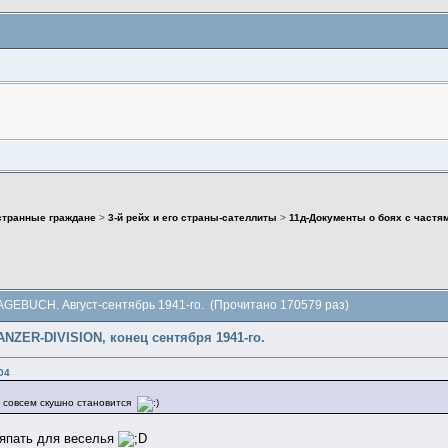
странные граждане
>
3-й рейх и его страны-сателлиты
>
11д-Документы о боях с частя
AGEBUCH. Август-сентябрь 1941-го. (Прочитано 170579 раз)
NZER-DIVISION, конец сентября 1941-го.
04
то совсем скушно становится
ляпать для веселья