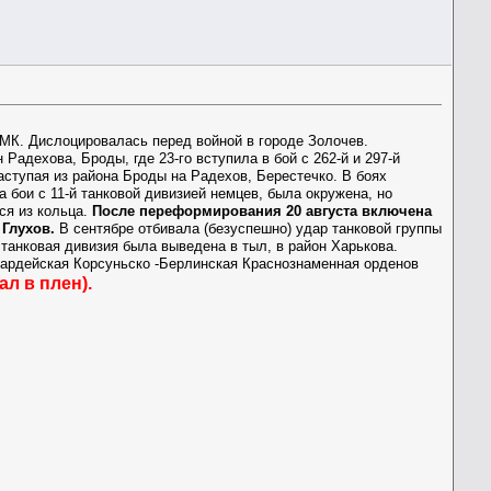
й МК. Дислоцировалась перед войной в городе Золочев.
 Радехова, Броды, где 23-го вступила в бой с 262-й и 297-й
аступая из района Броды на Радехов, Берестечко. В боях
бои с 11-й танковой дивизией немцев, была окружена, но
ся из кольца.
После переформирования 20 августа включена
 Глухов.
В сентябре отбивала (безуспешно) удар танковой группы
танковая дивизия была выведена в тыл, в район Харькова.
я Гвардейская Корсуньско -Берлинская Краснознаменная орденов
ал в плен).