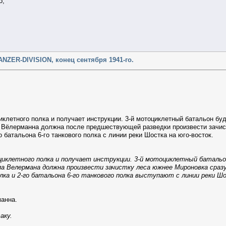
о,
,
NZER-DIVISION, конец сентября 1941-го.
иклетного полка и получает инструкции. 3-й мотоциклетный батальон буд
а Вёлерманна должна после предшествующей разведки произвести зачис
о батальона 6-го танкового полка с линии реки Шостка на юго-восток.
иклетного полка и получает инструкции. 3-й мотоциклетный батальон
па Велермана должна произвести зачистку леса южнее Мироновка сраз
лка и 2-го батальона 6-го танкового полка выступают с линии реки Ш
манна.
аку.