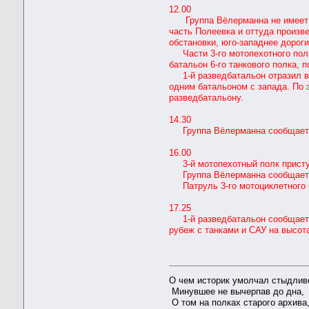
12.00
Группа Вёлерманна не имеет ко
часть Полеевка и оттуда произв
обстановки, юго-западнее дорог
Части 3-го мотопехотного полка
батальон 6-го танкового полка, 
1-й разведбатальон отразил в 
одним батальоном с запада. По э
разведбатальону.
14.30
Группа Вёлерманна сообщает о 
16.00
3-й мотопехотный полк приступ
Группа Вёлерманна сообщает о
Патруль 3-го мотоциклетного б
17.25
1-й разведбатальон сообщает о
рубеж с танками и САУ на высо
О чем историк умолчал стыдлив
Минувшее не вычерпав до дна,
О том на полках старого архива