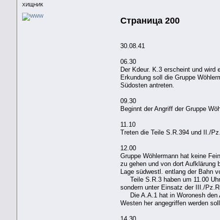
ХИЩНИК
Страница 200
30.08.41
06.30
Der Kdeur. K.3 erscheint und wird
Erkundung soll die Gruppe Wöhlerm
Südosten antreten.
09.30
Beginnt der Angriff der Gruppe Wö
11.10
Treten die Teile S.R.394 und II./Pz
12.00
Gruppe Wöhlermann hat keine Feind
zu gehen und von dort Aufklärung 
Lage südwestl. entlang der Bahn 
Teile S.R.3 haben um 11.00 Uhr S
sondern unter Einsatz der III./Pz
Die A.A.1 hat in Woronesh den An
Westen her angegriffen werden soll
14.30