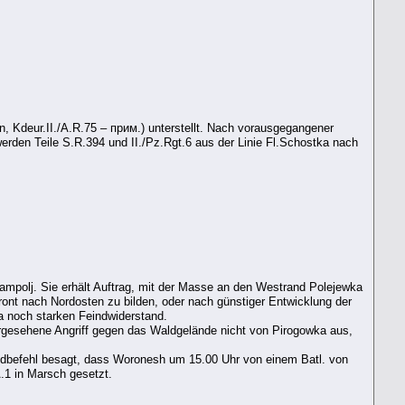
 Kdeur.II./A.R.75 – прим.) unterstellt. Nach vorausgegangener
erden Teile S.R.394 und II./Pz.Rgt.6 aus der Linie Fl.Schostka nach
ampolj. Sie erhält Auftrag, mit der Masse an den Westrand Polejewka
ront nach Nordosten zu bilden, oder nach günstiger Entwicklung der
 noch starken Feindwiderstand.
gesehene Angriff gegen das Waldgelände nicht von Pirogowka aus,
dbefehl besagt, dass Woronesh um 15.00 Uhr von einem Batl. von
A.1 in Marsch gesetzt.