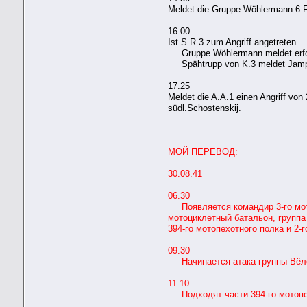
Meldet die Gruppe Wöhlermann 6 F
16.00
Ist S.R.3 zum Angriff angetreten.
Gruppe Wöhlermann meldet erfolg
Spähtrupp von K.3 meldet Jampol
17.25
Meldet die A.A.1 einen Angriff vo
südl.Schostenskij.
МОЙ ПЕРЕВОД:
30.08.41
06.30
Появляется командир 3-го мотоц
мотоциклетный батальон, групп
394-го мотопехотного полка и 2-г
09.30
Начинается атака группы Вёл
11.10
Подходят части 394-го мотопехо