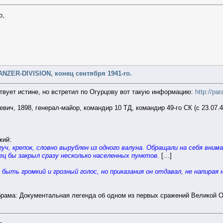
о,
,
NZER-DIVISION, конец сентября 1941-го.
ствует истине, но встретил по Огурцову вот такую информацию:
http://pa
евич, 1898, генерал-майор, командир 10 ТД, командир 49-го СК (с 23.07.
кий:
уч, крепок, словно вырублен из одного валуна. Обращали на себя вним
ец бы закрыл сразу несколько населенных пунктов.
[…]
н быть громкий и грозный голос, но приказания он отдавал, не напирая
брама: Документальная легенда об одном из первых сражений Великой От