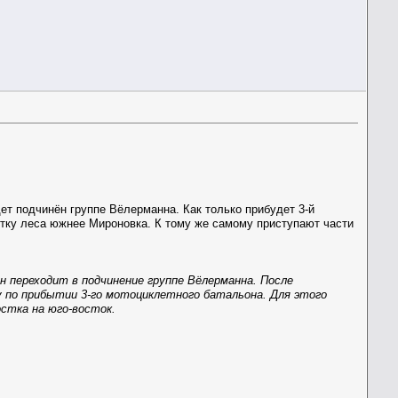
ет подчинён группе Вёлерманна. Как только прибудет 3-й
тку леса южнее Мироновка. К тому же самому приступают части
 переходит в подчинение группе Вёлерманна. После
у по прибытии 3-го мотоциклетного батальона. Для этого
остка на юго-восток.