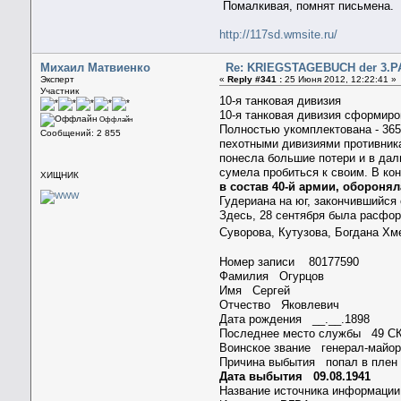
Помалкивая, помнят письмена.
http://117sd.wmsite.ru/
Михаил Матвиенко
Re: KRIEGSTAGEBUCH der 3.PA
Эксперт
«
Reply #341 :
25 Июня 2012, 12:22:41 »
Участник
10-я танковая дивизия
10-я танковая дивизия сформиров
Оффлайн
Полностью укомплектована - 365 
Сообщений: 2 855
пехотными дивизиями противника
понесла большие потери и в дал
сумела пробиться к своим. В ко
ХИЩНИК
в состав 40-й армии, оборонял
Гудериана на юг, закончившийся
Здесь, 28 сентября была расформ
Суворова, Кутузова, Богдана Хм
Номер записи 80177590
Фамилия Огурцов
Имя Сергей
Отчество Яковлевич
Дата рождения __.__.1898
Последнее место службы 49 С
Воинское звание генерал-майо
Причина выбытия попал в плен
Дата выбытия 09.08.1941
Название источника информаци