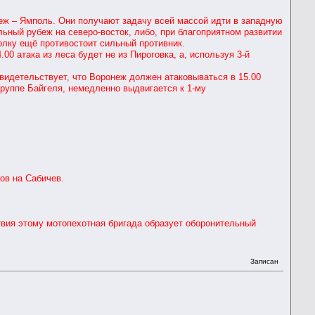
ж – Ямполь. Они получают задачу всей массой идти в западную
льный рубеж на северо-восток, либо, при благоприятном развитии
олку ещё противостоит сильный противник.
0 атака из леса будет не из Пироговка, а, используя 3-й
идетельствует, что Воронеж должен атаковываться в 15.00
 группе Байгеля, немедленно выдвигается к 1-му
ов на Сабичев.
вия этому мотопехотная бригада образует оборонительный
Записан