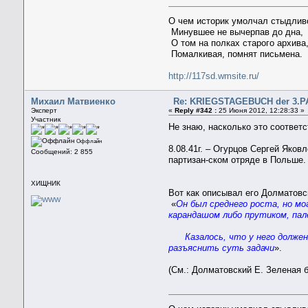
О чем историк умолчал стыдлив
Минувшее не вычерпав до дна,
О том на полках старого архива
Помалкивая, помнят письмена.
http://117sd.wmsite.ru/
Михаил Матвиенко
Re: KRIEGSTAGEBUCH der 3.PA
Эксперт
«
Reply #342 :
25 Июня 2012, 12:28:33 »
Участник
Не знаю, насколько это соответ
Оффлайн
8.08.41г. – Огурцов Сергей Яковл
Сообщений: 2 855
партизан-ском отряде в Польше.
ХИЩНИК
Вот как описывал его Долматовс
«
Он был среднего роста, но мог
карандашом либо прутиком, пал
Казалось, что у него долже
разъяснить суть задачи
».
(См.: Долматовский Е. Зеленая 