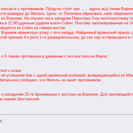
нтакта с противником. Патрули стоят при …… вдоль ж/д линии Вороне
ести разведку до Ямполь. Цель: от Полеевка образовать либо обороните
и из Воронеж. На опушке леса западнее Пироговка 3-му мотопехотному п
 в 11.00 удачным ударом взяли Собич. Поэтому запланированная на 14.0
поведётся из Собич на северо-восток.
Воронеж вражескую атаку с юго-запада. Найденный вражеский приказ св
той причине 4-я рота 1-го разведбатальона, до сих пор остававшаяся в
6 танках противника в движении с юго-востока на Маков.
ил к атаке.
б успешном бое с одной вражеской колонной, возвращающейся из Мак
атальона сообщает, что Ямполь не занят противником.
 нападении 25-ти бронемашин с востока на Воронеж. Для противодейст
тах южнее Шостенский.
о,
,