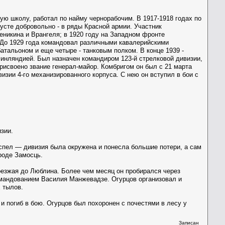
ую школу, работал по найму чернорабочим. В 1917-1918 годах по
густе добровольно - в ряды Красной армии. Участник
еникина и Врангеля; в 1920 году на Западном фронте
. До 1929 года командовал различными кавалерийскими
атальоном и еще четыре - танковым полком. В конце 1939 -
Финляндией. Был назначен командиром 123-й стрелковой дивизии,
рисвоено звание генерал-майор. Комбригом он был с 21 марта
визии 4-го механизированного корпуса. С нею он вступил в бои с
изии.
успел — дивизия была окружена и понесла большие потери, а сам
роде Замосць.
доезжая до Люблина. Более чем месяц он пробирался через
командованием Василия Манжевадзе. Огурцов организовал и
 тылов.
 и погиб в бою. Огурцов был похоронен с почестями в лесу у
Записан