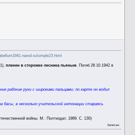
rabellum1941.narod.ru/simple23.html
41),
пленен в сторожке лесника пьяным
. Погиб 28.10.1942 в
ание рабочие руки с широкими пальцами; по карте он водил
 на басы, в несколько учительской интонации стараясь
ечественной войны. М.: Полтиздат, 1989. С. 130)
Записан