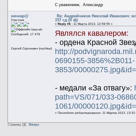
С уважением, Александр
начкар@
Re: Андрейчиков Николай Иванович: м
157 сд (II ф)
Участник
«
Reply #6 :
11 Марта 2013, 12:59:55 »
Оффлайн
Являлся кавалером:
Сообщений: 17 479
- ордена Красной Звез
Сергей Сергеевич (nachkar)
http://podvignaroda.mil.
0690155-3856%2B011-
3853/00000275.jpg&i
- медали «За отвагу»:
path=VS/071/033-068
1061/00000120.jpg&i
«
Последнее редактирование: 11 Марта 2013, 13:31:
Страниц: [
1
]
Вверх