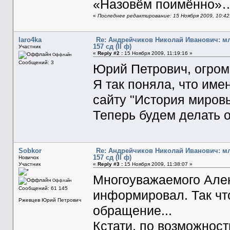
«Назовём поимённо»
«
Последнее редактирование: 15 Ноября 2009, 10:42
laro4ka
Re: Андрейчиков Николай Иванович: м
157 сд (II ф)
Участник
«
Reply #2 :
15 Ноября 2009, 11:19:16 »
Оффлайн
Сообщений: 3
Юрий Петрович, огром
Я так поняла, что име
сайту "История мировы
Теперь будем делать 
Sobkor
Re: Андрейчиков Николай Иванович: м
157 сд (II ф)
Новичок
Участник
«
Reply #3 :
15 Ноября 2009, 11:38:07 »
Многоуважаемого Але
Оффлайн
Сообщений: 61 145
информировал. Так что
Ржевцев Юрий Петрович
обращение...
Кстати, по возможност