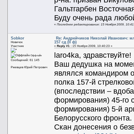
Гальтгарбен Восточная
Буду очень рада любо
«
Последнее редактирование: 15 Ноября 2009, 10:41
Sobkor
Re: Андрейчиков Николай Иванович: м
157 сд (II ф)
Новичок
Участник
«
Reply #1 :
15 Ноября 2009, 10:40:23 »
laro4ka, здравствуйте!
Оффлайн
Сообщений: 61 145
Ваш дедушка на момен
Ржевцев Юрий Петрович
являлся командиром о
полка 157-й стрелков
(впоследствии – вдоба
формирования) 45-го с
формирования) 5-й арм
Белорусского фронта.
Скан донесения о без