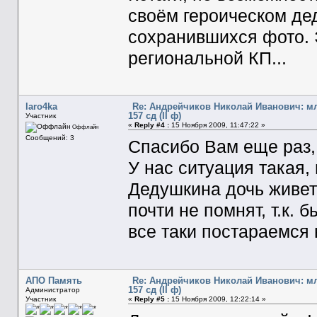
своём героическом дед
сохранившихся фото. 
региональной КП...
laro4ka
Re: Андрейчиков Николай Иванович: м
157 сд (II ф)
Участник
«
Reply #4 :
15 Ноября 2009, 11:47:22 »
Оффлайн
Сообщений: 3
Спасибо Вам еще раз,
У нас ситуация такая,
Дедушкина дочь живет 
почти не помнят, т.к.
все таки постараемся 
АПО Память
Re: Андрейчиков Николай Иванович: м
157 сд (II ф)
Администратор
Участник
«
Reply #5 :
15 Ноября 2009, 12:22:14 »