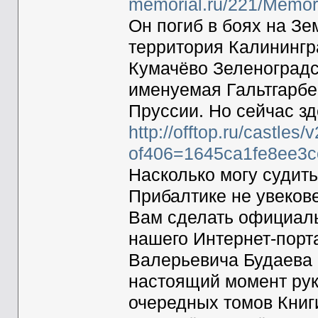
memorial.ru/221/Memor
Он погиб в боях на З
территория Калинингр
Кумачёво Зеленоградск
именуемая Гальтгарбе
Пруссии. Но сейчас зд
http://offtop.ru/castle
of406=1645ca1fe8ee3c
Насколько могу судит
Прибалтике не увекове
Вам сделать официаль
нашего Интернет-порт
Валерьевича Будаева (
настоящий момент рук
очередных томов Книг