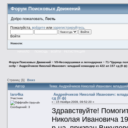
Форум Поисковых Движений
Добро пожаловать,
Гость
Пожалуйста,
войдите
или
зарегистрируйтесь
.
Войти
Новости:
НАЧАЛО
ПОМОЩЬ
ВОЙТИ
РЕГИСТРАЦИЯ
Форум Поисковых Движений
>
VII-Несокрушимая и легендарная
>
71-"Царица пол
осбр
>
Андрейчиков Николай Иванович: младший командир из 422 ап 157 сд (II ф)
Страниц: [
1
]
Вниз
Автор
Тема: Андрейчиков Николай Иванович: младший к
laro4ka
Андрейчиков Николай Иванович: младш
сд (II ф)
Участник
«
:
15 Ноября 2009, 09:52:20 »
Оффлайн
Сообщений: 3
Здравствуйте! Помоги
Николая Ивановича 19
р-на. призван Викулов