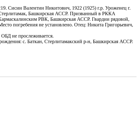
219. Сисин Валентин Никитович, 1922 (1925) г.р. Уроженец г.
Стерлитамак, Башкирская АССР. Призванный в РККА
Кармаскалинским РВК, Башкирская АССР. Гвардии рядовой,
 Место погребения не установлено. Отец: Никита Григорьевич,
о ОБД не прослеживается.
о рождения: с. Баткан, Стерлитамакский р-н, Башкирская АССР.