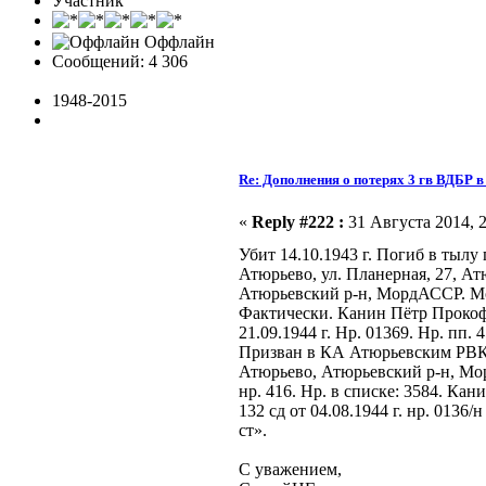
Участник
Оффлайн
Сообщений: 4 306
1948-2015
Re: Дополнения о потерях 3 гв ВДБР 
«
Reply #222 :
31 Августа 2014, 2
Убит 14.10.1943 г. Погиб в тыл
Атюрьево, ул. Планерная, 27, Ат
Атюрьевский р-н, МордАССР. Мор
Фактически. Канин Пётр Прокоф
21.09.1944 г. Нр. 01369. Нр. пп.
Призван в КА Атюрьевским РВК. Р
Атюрьево, Атюрьевский р-н, Мор
нр. 416. Нр. в списке: 3584. Ка
132 сд от 04.08.1944 г. нр. 013
ст».
С уважением,