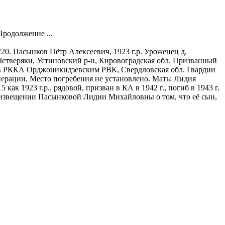
Продолжение ...
220. Пасынков Пётр Алексеевич, 1923 г.р. Уроженец д.
Четверяки, Устиновский р-н, Кировоградская обл. Призванный
в РККА Орджоникидзевским РВК, Свердловская обл. Гвардии
операции. Место погребения не установлено. Мать: Лидия
как 1923 г.р., рядовой, призван в КА в 1942 г., погиб в 1943 г.
об извещении Пасынковой Лидии Михайловны о том, что её сын,