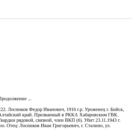
Продолжение ...
222. Лосников Федор Иванович, 1916 г.р. Уроженец г. Бийск,
Алтайский край. Призванный в РККА Хабаровским ГВК.
Гвардии рядовой, связной, член ВКП (б). Убит 23.11.1943 г.
. Отец: Лосников Иван Григорьевич, г. Сталино, ул.