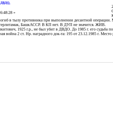
в ДВДО.
6:48:28 »
г. Погиб в тылу противника при выполнении десантной операции.
 Стерлитамак, БашкАССР. В КП нет. В ДУП не значится. ЖИВ.
тович, 1925 г.р., не был убит в ДВДО. До 1985 г. его судьба п
 война 2 ст. Нр. наградного док-та: 195 от 23.12.1985 г. Мест