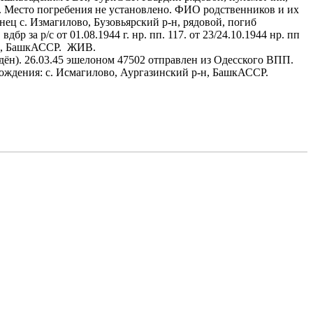
. Место погребения не установлено. ФИО родственников и их
енец с. Измагилово, Бузовьярский р-н, рядовой, погиб
бр за р/с от 01.08.1944 г. нр. пп. 117. от 23/24.10.1944 нр. пп
р-н, БашкАССР. ЖИВ.
дён). 26.03.45 эшелоном 47502 отправлен из Одесского ВПП.
 рождения: с. Исмагилово, Аургазинский р-н, БашкАССР.