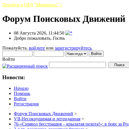
Перейти в ОБД "Мемориал" »
Форум Поисковых Движений
08 Августа 2026, 11:44:50
Добро пожаловать,
Гость
Пожалуйста,
войдите
или
зарегистрируйтесь
.
Войти
Новости:
Начало
Помощь
Войти
Регистрация
Форум Поисковых Движений
>
VII-Несокрушимая и легендарная
>
76-«Символ бесстрашия – крылатая пехота!»: в боях за Р