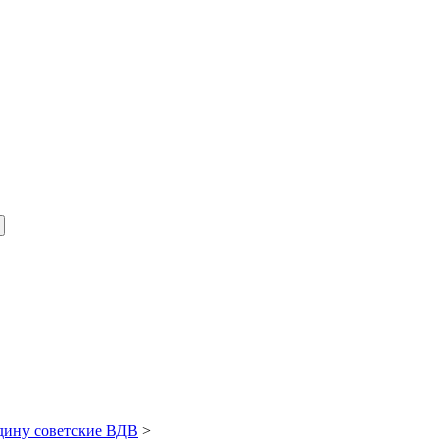
одину советские ВДВ
>