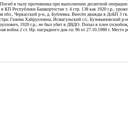
. Погиб в тылу противника при выполнении десантной операции
в КП Республики Башкортостан т. 4 стр. 138 как 1920 г.р., урож
я обл., Черкасский р-н, д. Бублевка. Внесён дважды в ДоБП 3 гв. вд
сестра: Газима Хайрулловна, Исмагульский с/с, Бузовьязовский 
уллович, 1920 г.р., не был убит в ДВДО. Попал в плен (освобож
 война 2 ст. Нр. наградного док-та: 96 от 27.10.1988 г. Место