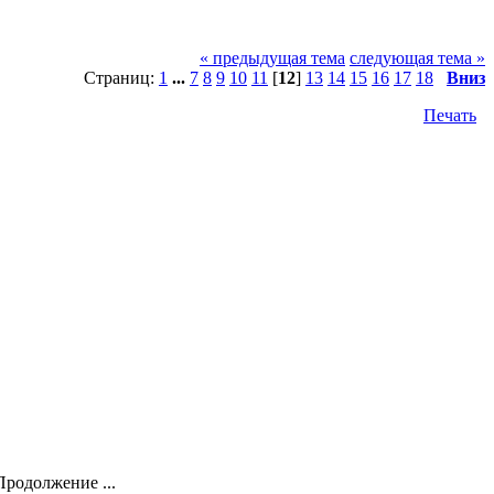
« предыдущая тема
следующая тема »
Страниц:
1
...
7
8
9
10
11
[
12
]
13
14
15
16
17
18
Вниз
Печать
Продолжение ...