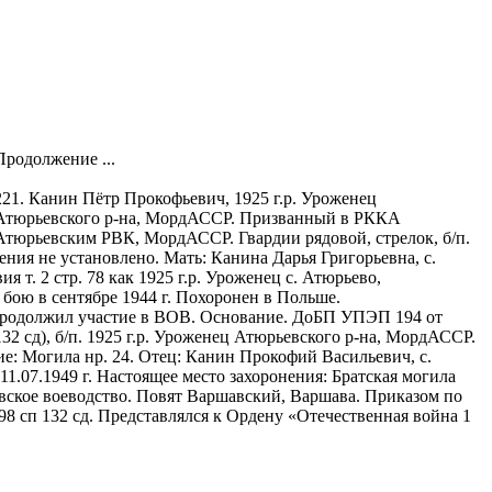
Продолжение ...
221. Канин Пётр Прокофьевич, 1925 г.р. Уроженец
Атюрьевского р-на, МордАССР. Призванный в РККА
Атюрьевским РВК, МордАССР. Гвардии рядовой, стрелок, б/п.
ния не установлено. Мать: Канина Дарья Григорьевна, с.
т. 2 стр. 78 как 1925 г.р. Уроженец с. Атюрьево,
 бою в сентябре 1944 г. Похоронен в Польше.
 продолжил участие в ВОВ. Основание. ДоБП УПЭП 194 от
132 сд), б/п. 1925 г.р. Уроженец Атюрьевского р-на, МордАССР.
ие: Могила нр. 24. Отец: Канин Прокофий Васильевич, с.
.07.1949 г. Настоящее место захоронения: Братская могила
ршавское воеводство. Повят Варшавский, Варшава. Приказом по
498 сп 132 сд. Представлялся к Ордену «Отечественная война 1