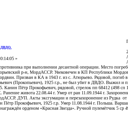
в ДВДО.
0:14:05 »
у противника при выполнении десантной операции. Место погребе
юрьевский р-н, МордАССР. Увековечен в КП Республики Мордовия 
двин. Призван в КА в 1943 г. из с. Атюрьево. Рядовой, погиб в
ьевич (Прокопьевич), 1925 г.р., не был убит в ДВДО. Выжил и
 45. Канин Пётр Прокофьевич, рядовой, стрелок пп 68412 (498 сп 
анение живота 22.08.44 г. Умер от ран 11.09.1944 г. Захоронен
дАССР. ДУП. Акты эксгумации и перезахоронение из Рудка от 11
нин Пётр Прокофьевич, 1925 г.р. Умер 11.08.1944 г. Польша. Ва
6/н награждён орденом «Красная Звезда». Ручной пулемётчик 5 ср 