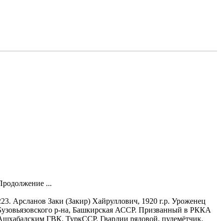
Продолжение ...
223. Арсланов Заки (Закир) Хайруллович, 1920 г.р. Уроженец
Бузовьязовского р-на, Башкирская АССР. Призванный в РККА
Ашхабадским ГВК, ТуркССР. Гвардии рядовой, пулемётчик,