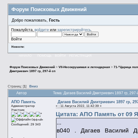
Форум Поисковых Движений
Добро пожаловать,
Гость
Пожалуйста,
войдите
или
зарегистрируйтесь
.
Войти
Новости:
НАЧАЛО
ПОМОЩЬ
ВОЙТИ
РЕГИСТРАЦИЯ
Форум Поисковых Движений
>
VII-Несокрушимая и легендарная
>
71-"Царица пол
Дмитриевич 1897 гр, 297-й сп
Страниц: [
1
]
Вниз
Автор
Тема: Дагаев Василий Дмитриевич 1897 гр, 297-
АПО Память
Дагаев Василий Дмитриевич 1897 гр, 29
Администратор
«
:
11 Августа 2022, 11:42:39 »
Участник
Цитата: АПО Память от 09 Я
Оффлайн
...
Сообщений: 29 343
в040 . Дагаев Василий