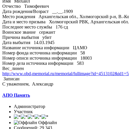
Имя Михаил
Отчество Тимофеевич
Дата рождения/Возраст __.__.1909
Место рождения Архангельская обл., Холмогорский р-н, В.-
Дата и место призыва Холмогорский РВК, Архангельская обл
Последнее место службы 176 сд
Воинское звание сержант
Причина выбытия убит
Дата выбытия 14.03.1945
Название источника информации ЦАМО
Номер фонда источника информации 58
Номер описи источника информации 18003
Номер дела источника информации 583
Вес
_
линен
http://www.obd-memorial.ru/memorial/fullimage?id=4513102&id1
Записан
С уважением, Александр
АПО Память
Администратор
Участник
Оффлайн
Сообщений: 29 343