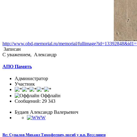
http://www.obd-memorial.ru/memorial/fullimage?id=13392848&i
Записан
С уважением, Александр
АПО Память
Администратор
Участник
Оффлайн
Сообщений: 29 343
Будаев Александр Валерьевич
Re: Супалов Михаил Тимофеевич, погиб у н.п. Весслинен