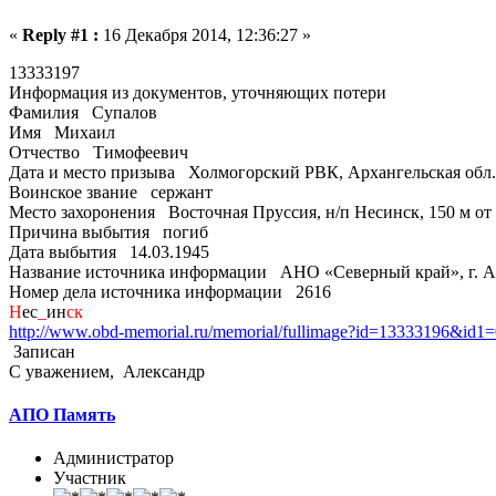
«
Reply #1 :
16 Декабря 2014, 12:36:27 »
13333197
Информация из документов, уточняющих потери
Фамилия Супалов
Имя Михаил
Отчество Тимофеевич
Дата и место призыва Холмогорский РВК, Архангельская обл
Воинское звание сержант
Место захоронения Восточная Пруссия, н/п Несинск, 150 м от
Причина выбытия погиб
Дата выбытия 14.03.1945
Название источника информации АНО «Северный край», г. 
Номер дела источника информации 2616
Н
ес
_
ин
ск
http://www.obd-memorial.ru/memorial/fullimage?id=13333196&id
Записан
С уважением, Александр
АПО Память
Администратор
Участник