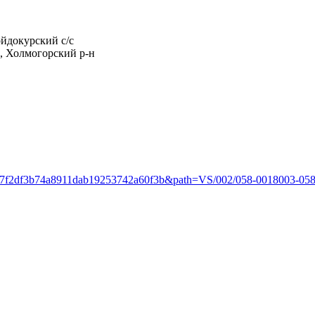
Койдокурский с/с
., Холмогорский р-н
=57f2df3b74a8911dab19253742a60f3b&path=VS/002/058-0018003-058