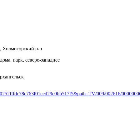
., Холмогорский р-н
 дома, парк, северо-западнее
Архангельск
1=0252fffdc78c763f01ced29c0bb517f5&path=TV/009/002616/0000000