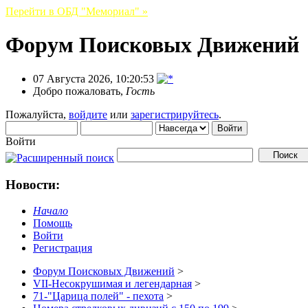
Перейти в ОБД "Мемориал" »
Форум Поисковых Движений
07 Августа 2026, 10:20:53
Добро пожаловать,
Гость
Пожалуйста,
войдите
или
зарегистрируйтесь
.
Войти
Новости:
Начало
Помощь
Войти
Регистрация
Форум Поисковых Движений
>
VII-Несокрушимая и легендарная
>
71-"Царица полей" - пехота
>