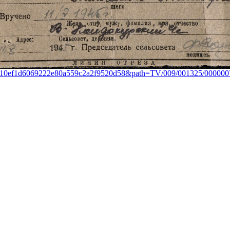
d1=10ef1d6069222e80a559c2a2f9520d58&path=TV/009/001325/00000