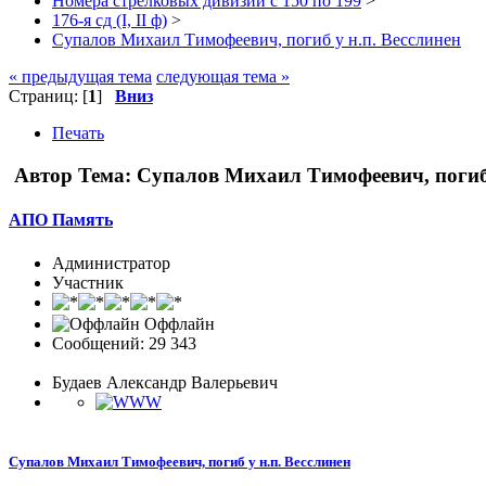
Номера стрелковых дивизий с 150 по 199
>
176-я сд (I, II ф)
>
Супалов Михаил Тимофеевич, погиб у н.п. Весслинен
« предыдущая тема
следующая тема »
Страниц: [
1
]
Вниз
Печать
Автор
Тема: Супалов Михаил Тимофеевич, погиб 
АПО Память
Администратор
Участник
Оффлайн
Сообщений: 29 343
Будаев Александр Валерьевич
Супалов Михаил Тимофеевич, погиб у н.п. Весслинен