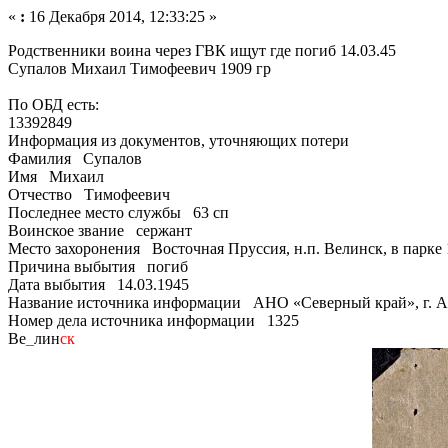
«
:
16 Декабря 2014, 12:33:25 »
Родственники воина через ГВК ищут где погиб 14.03.45
Супалов Михаил Тимофеевич 1909 гр
По ОБД есть:
13392849
Информация из документов, уточняющих потери
Фамилия Супалов
Имя Михаил
Отчество Тимофеевич
Последнее место службы 63 сп
Воинское звание сержант
Место захоронения Восточная Пруссия, н.п. Велинск, в парке 
Причина выбытия погиб
Дата выбытия 14.03.1945
Название источника информации АНО «Северный край», г. 
Номер дела источника информации 1325
Ве
_
лин
ск