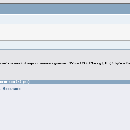
лей" - пехота
>
Номера стрелковых дивизий с 150 по 199
>
176-я сд (I, II ф)
>
Бубнов Па
рочитано 646 раз)
п. Весслинен