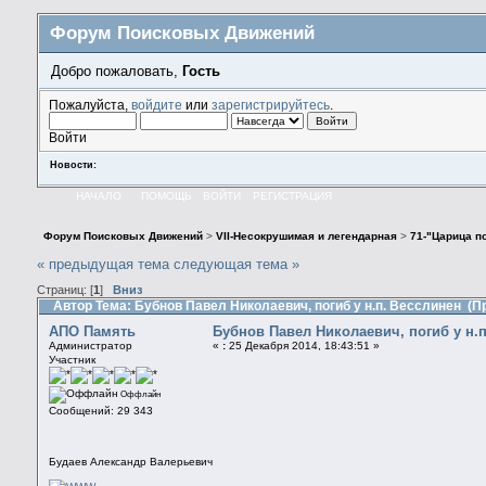
Форум Поисковых Движений
Добро пожаловать,
Гость
Пожалуйста,
войдите
или
зарегистрируйтесь
.
Войти
Новости:
НАЧАЛО
ПОМОЩЬ
ВОЙТИ
РЕГИСТРАЦИЯ
Форум Поисковых Движений
>
VII-Несокрушимая и легендарная
>
71-"Царица по
« предыдущая тема
следующая тема »
Страниц: [
1
]
Вниз
Автор
Тема: Бубнов Павел Николаевич, погиб у н.п. Весслинен (П
АПО Память
Бубнов Павел Николаевич, погиб у н.
Администратор
«
:
25 Декабря 2014, 18:43:51 »
Участник
Оффлайн
Сообщений: 29 343
Будаев Александр Валерьевич