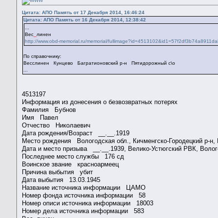
Цитата: АПО Память от 17 Декабря 2014, 16:46:24
Цитата: АПО Память от 16 Декабря 2014, 12:38:42
...
Вес
_
линен
http://www.obd-memorial.ru/memorial/fullimage?id=4513102&id1=57f2df3b74a891
По справочнику:
Весслинен Кунцево Багратионовский р-н Пятидорожный с\о
...
4513197
Информация из донесения о безвозвратных потерях
Фамилия Бубнов
Имя Павел
Отчество Николаевич
Дата рождения/Возраст __.__.1919
Место рождения Вологодская обл., Кичменгско-Городецкий р-н
Дата и место призыва __.__.1939, Велико-Устюгский РВК, Волог
Последнее место службы 176 сд
Воинское звание красноармеец
Причина выбытия убит
Дата выбытия 13.03.1945
Название источника информации ЦАМО
Номер фонда источника информации 58
Номер описи источника информации 18003
Номер дела источника информации 583