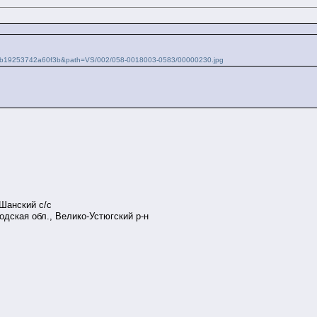
1dab19253742a60f3b&path=VS/002/058-0018003-0583/00000230.jpg
, Шанский с/с
одская обл., Велико-Устюгский р-н