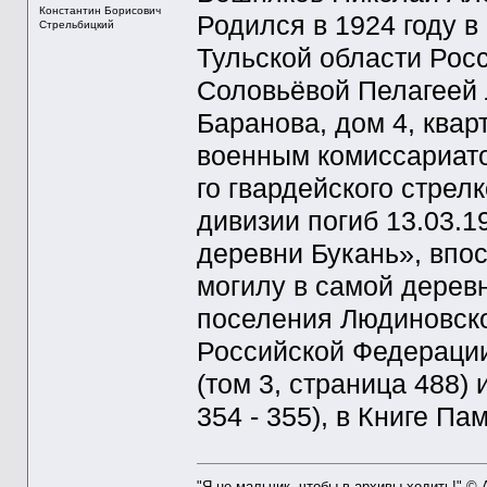
Константин Борисович
Родился в 1924 году в
Стрельбицкий
Тульской области Рос
Соловьёвой Пелагеей 
Баранова, дом 4, ква
военным комиссариато
го гвардейского стрел
дивизии погиб 13.03.1
деревни Букань», впо
могилу в самой деревн
поселения Людиновско
Российской Федерации
(том 3, страница 488)
354 - 355), в Книге Па
"Я не мальчик, чтобы в архивы ходить!" ©