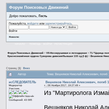
Форум Поисковых Движений
Добро пожаловать,
Гость
Пожалуйста,
войдите
или
зарегистрируйтесь
.
Войти
Новости:
НАЧАЛО
ПОМОЩЬ
ВОЙТИ
РЕГИСТРАЦИЯ
Форум Поисковых Движений
>
VII-Несокрушимая и легендарная
>
71-"Царица пол
Краснознамённая ордена Суворова дивизия/бывшая 133 сд (I ф)
>
Вешняков Нико
Страниц: [
1
]
Вниз
Автор
Тема: Вешняков Николай Алексеевич, погиб 
исСЛЕДОВАТЕЛЬ
Вешняков Николай Алексеевич, погиб 1
Модератор
«
:
06 Ноября 2017, 19:27:49 »
Участник
Из "Мартиролога Измай
Оффлайн
Сообщений: 43 095
Вешняков Николай Ал