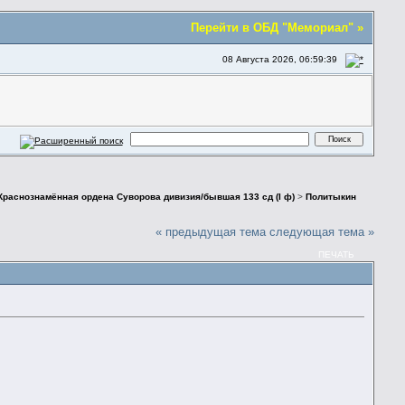
Перейти в ОБД "Мемориал" »
08 Августа 2026, 06:59:39
Краснознамённая ордена Суворова дивизия/бывшая 133 сд (I ф)
>
Политыкин
« предыдущая тема
следующая тема »
ПЕЧАТЬ