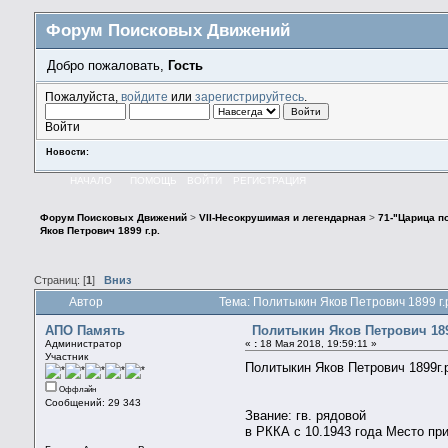
Форум Поисковых Движений
Добро пожаловать,
Гость
Пожалуйста,
войдите
или
зарегистрируйтесь
.
Войти
Новости:
НАЧАЛО
ПОМОЩЬ
ВОЙТИ
РЕГИСТРАЦИЯ
Форум Поисковых Движений
>
VII-Несокрушимая и легендарная
>
71-"Царица по
Яков Петрович 1899 г.р.
Страниц: [
1
]
Вниз
Автор
Тема: Политыкин Яков Петрович 1899 г.
АПО Память
Политыкин Яков Петрович 1899
Администратор
«
:
18 Мая 2018, 19:59:11 »
Участник
Политыкин Яков Петрович 1899г.
Оффлайн
Сообщений: 29 343
Звание: гв. рядовой
в РККА с 10.1943 года Место при