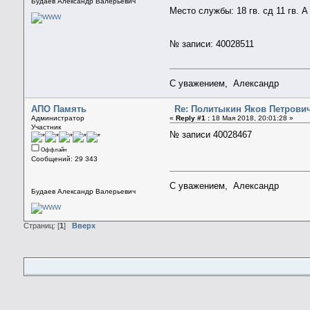
Будаев Александр Валерьевич
Место службы: 18 гв. сд 11 гв. А
№ записи: 40028511
С уважением, Александр
АПО Память
Re: Политыкин Яков Петрович 
Администратор
«
Reply #1 :
18 Мая 2018, 20:01:28 »
Участник
№ записи 40028467
Оффлайн
Сообщений: 29 343
С уважением, Александр
Будаев Александр Валерьевич
Страниц: [
1
]
Вверх