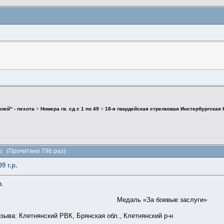
лей" - пехота
>
Номера гв. сд с 1 по 49
>
18-я гвардейская стрелковая Инстербургская 
р. (Прочитано 796 раз)
 г.р.
р.
Медаль «За боевые заслуги»
зыва: Клетнянский РВК, Брянская обл., Клетнянский р-н