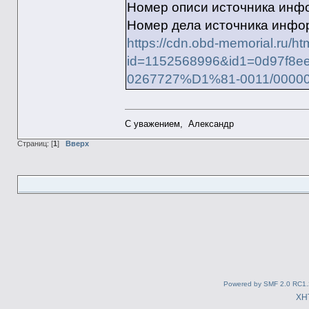
Номер описи источника инф
Номер дела источника инфо
https://cdn.obd-memorial.ru/h
id=1152568996&id1=0d97f8e
0267727%D1%81-0011/00000
С уважением, Александр
Страниц: [
1
]
Вверх
Powered by SMF 2.0 RC1.
XH