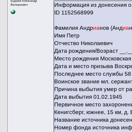
Будаев Александр
Информация из донесения о
Валерьевич
ID 1152568999
Фамилия Андр
иа
нов (Анд
иа
н
Имя Петр
Отчество Николаевич
Дата рождения/Возраст __._
Место рождения Московская 
Дата и место призыва Воскре
Последнее место службы 58 гв
Воинское звание мл. сержан
Причина выбытия умер от р
Дата выбытия 01.02.1945
Первичное место захоронения
Кенигсберг, южнее, 15 км, д. 
Название источника донес
Номер фонда источника ин