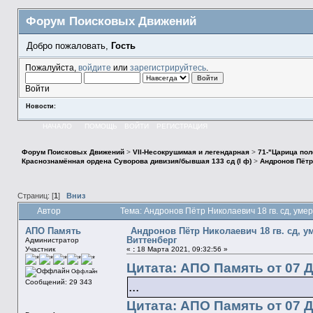
Форум Поисковых Движений
Добро пожаловать,
Гость
Пожалуйста,
войдите
или
зарегистрируйтесь
.
Войти
Новости:
НАЧАЛО
ПОМОЩЬ
ВОЙТИ
РЕГИСТРАЦИЯ
Форум Поисковых Движений
>
VII-Несокрушимая и легендарная
>
71-"Царица пол
Краснознамённая ордена Суворова дивизия/бывшая 133 сд (I ф)
>
Андронов Пётр 
Страниц: [
1
]
Вниз
Автор
Тема: Андронов Пётр Николаевич 18 гв. сд, уме
АПО Память
Андронов Пётр Николаевич 18 гв. сд, ум
Виттенберг
Администратор
Участник
«
:
18 Марта 2021, 09:32:56 »
Цитата: АПО Память от 07 Д
Оффлайн
Сообщений: 29 343
...
Цитата: АПО Память от 07 Д