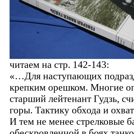
читаем на стр. 142-143:
«…Для наступающих подразд
крепким орешком. Многие оп
старший лейтенант Гудзь, счи
горы. Тактику обхода и охв
И тем не менее стрелковые 
обескровленной в боях танк