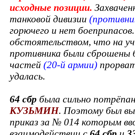
исходные позиции.
Захвачен
танковой дивизии
(противни
горючего и нет боеприпасов
обстоятельством, что на у
противника были сброшены 
частей
(20-й армии)
прорват
удалась.
64 сбр
была сильно потрёпа
КУЗЬМИН
. Поэтому был вы
приказ за № 014
которым вво
взаимодействии с
64 сбр
и
3