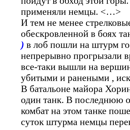
пойдут в обход этой горы.
применяли немцы. <…>
И тем не менее стрелковы
обескровленной в боях т
)
в лоб пошли на штурм го
непрерывно прогрызали в
все-таки вышли на вершин
убитыми и ранеными , иск
В батальоне майора Хори
один танк. В последнюю о
комбат на этом танке пош
суток штурма немцы переш