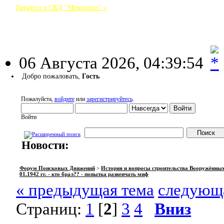
Перейти в ОБД "Мемориал" »
Форум Поисковых Движений
06 Августа 2026, 04:39:54
Добро пожаловать,
Гость
Пожалуйста,
войдите
или
зарегистрируйтесь
.
Войти
Новости:
НАЧАЛО
ПОМОЩЬ
ВОЙТИ
РЕГИСТРАЦИЯ
Форум Поисковых Движений
>
История и вопросы строительства Вооружённы
01.1942 гг. - кто брал?? - попытка развенчать миф
« предыдущая тема
следующа
Страниц:
1
[
2
]
3
4
Вниз