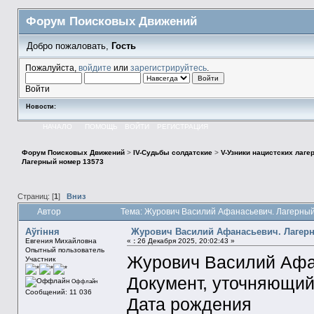
Форум Поисковых Движений
Добро пожаловать,
Гость
Пожалуйста,
войдите
или
зарегистрируйтесь
.
Войти
Новости:
НАЧАЛО
ПОМОЩЬ
ВОЙТИ
РЕГИСТРАЦИЯ
Форум Поисковых Движений
>
IV-Судьбы солдатские
>
V-Узники нацистских лаге
Лагерный номер 13573
Страниц: [
1
]
Вниз
Автор
Тема: Журович Василий Афанасьевич. Лагерный
Aўгiння
Журович Василий Афанасьевич. Лагер
Евгения Михайловна
«
:
26 Декабря 2025, 20:02:43 »
Опытный пользователь
Журович Василий Афа
Участник
Документ, уточняющий
Оффлайн
Сообщений: 11 036
Дата рождения