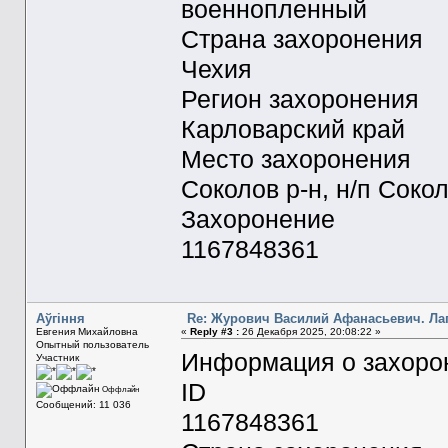
военнопленный
Страна захоронения
Чехия
Регион захоронения
Карловарский край
Место захоронения
Соколов р-н, н/п Соко
Захоронение
1167848361
Aўгiння
Re: Журович Василий Афанасьевич. Ла
Евгения Михайловна
«
Reply #3 :
26 Декабря 2025, 20:08:22 »
Опытный пользователь
Информация о захоро
Участник
ID
Оффлайн
Сообщений: 11 036
1167848361