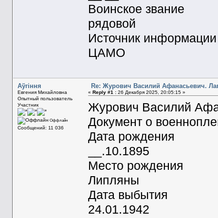
Воинское звание
рядовой
Источник информации
ЦАМО
Aўгiння
Re: Журович Василий Афанасьевич. Ла
Евгения Михайловна
«
Reply #1 :
26 Декабря 2025, 20:05:15 »
Опытный пользователь
Журович Василий Афа
Участник
Документ о военнопл
Оффлайн
Сообщений: 11 036
Дата рождения
__.10.1895
Место рождения
Липляны
Дата выбытия
24.01.1942