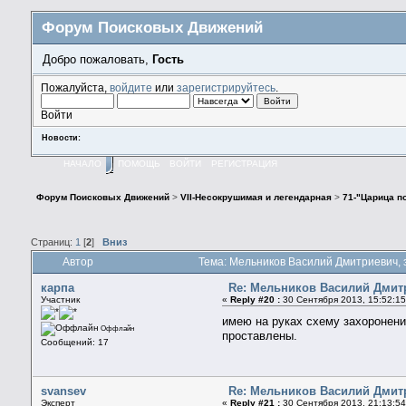
Форум Поисковых Движений
Добро пожаловать,
Гость
Пожалуйста,
войдите
или
зарегистрируйтесь
.
Войти
Новости:
НАЧАЛО
ПОМОЩЬ
ВОЙТИ
РЕГИСТРАЦИЯ
Форум Поисковых Движений
>
VII-Несокрушимая и легендарная
>
71-"Царица по
Страниц:
1
[
2
]
Вниз
Автор
Тема: Мельников Василий Дмитриевич, 
карпа
Re: Мельников Василий Дмит
Участник
«
Reply #20 :
30 Сентября 2013, 15:52:15
имею на руках схему захоронений
Оффлайн
проставлены.
Сообщений: 17
svansev
Re: Мельников Василий Дмит
Эксперт
«
Reply #21 :
30 Сентября 2013, 21:13:54