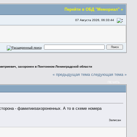
Перейти в ОБД "Мемориал" »
07 Августа 2026, 06:33:44
митриевич, захоронен в Понтонном Ленинградской области
« предыдущая тема
следующая тема »
ПЕЧАТЬ
. сторона - фамилиизахороненных. А то в схеме номера
Записан