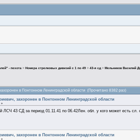
лей" - пехота
>
Номера стрелковых дивизий с 1 по 49
>
43-я сд
>
Мельников Василий Д
захоронен в Понтонном Ленинградской области (Прочитано 8382 раз)
риевич, захоронен в Понтонном Ленинградской области
 »
 ЛСЧ 43 СД за период 01.11.41 по 06.42Лен. обл. у кого может есть сл
риевич, захоронен в Понтонном Ленинградской области
 »