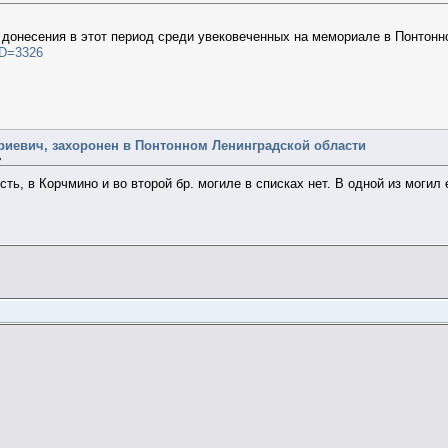
 донесения в этот период среди увековеченных на мемориале в Понтон
ID=3326
риевич, захоронен в Понтонном Ленинградской области
»
ть, в Корчмино и во второй бр. могиле в списках нет. В одной из могил 