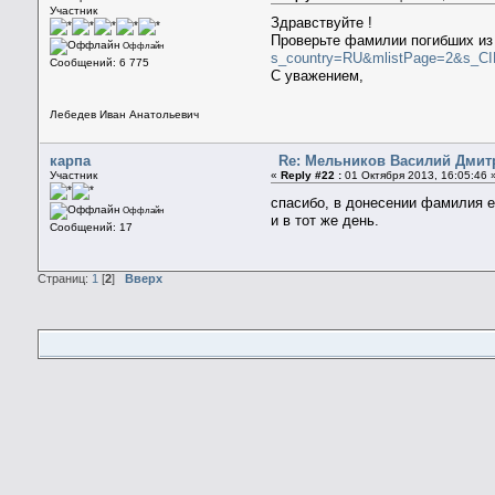
Участник
Здравствуйте !
Проверьте фамилии погибших из
Оффлайн
s_country=RU&mlistPage=2&s_C
Сообщений: 6 775
С уважением,
Лебедев Иван Анатольевич
карпа
Re: Мельников Василий Дмит
Участник
«
Reply #22 :
01 Октября 2013, 16:05:46 
спасибо, в донесении фамилия ес
Оффлайн
и в тот же день.
Сообщений: 17
Страниц:
1
[
2
]
Вверх