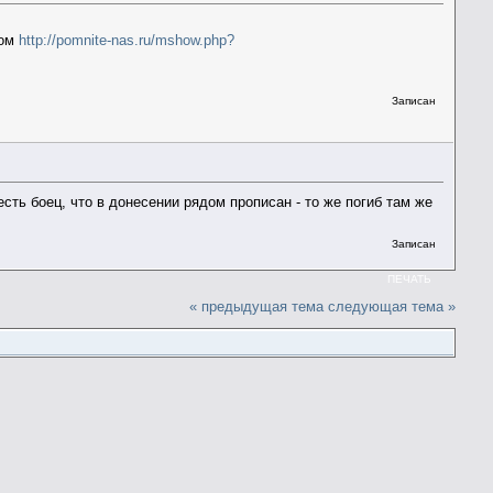
ном
http://pomnite-nas.ru/mshow.php?
Записан
есть боец, что в донесении рядом прописан - то же погиб там же
Записан
ПЕЧАТЬ
« предыдущая тема
следующая тема »