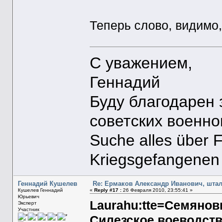
Теперь слово, видимо,
С уважением,
Геннадий
Буду благодарен
советских военн
Suche alles über 
Kriegsgefangenen
Геннадий Кушелев
Re: Ермаков Александр Иванович, штал
Кушелев Геннадий
«
Reply #17 :
26 Февраля 2010, 23:55:41 »
Юрьевич
Laurahu:tte=Семянов
Эксперт
Участник
Силезское воеводств