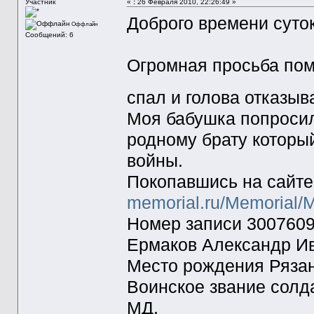
Участник
«
:
26 Февраля 2010, 22:26:49 »
Доброго времени суток!
Оффлайн
Сообщений: 6
Огромная просьба пом
спал и голова отказыв
Моя бабушка попросил
родному брату которы
войны.
Покопавшись на сайт
memorial.ru/Memorial/M
Номер записи 300760
Ермаков Александр Ив
Место рождения Рязан
Воинское звание солда
МД.