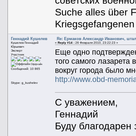
советских военн
Suche alles über 
Kriegsgefangenen
Геннадий Кушелев
Re: Ермаков Александр Иванович, штал
Кушелев Геннадий
«
Reply #14 :
26 Февраля 2010, 23:22:23 »
Юрьевич
Еще одно подтвержден
Эксперт
Участник
того самого лазарета 
Оффлайн
вокруг города было мн
Сообщений: 10 865
http://www.obd-memori
Skype: g_kushelev
С уважением,
Геннадий
Буду благодарен