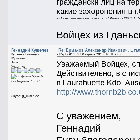
граждански лиц на те
какие захоронения в г
«
Последнее редактирование: 27 Февраля 2010, 15:5
Войцех из Гданьс
Геннадий Кушелев
Re: Ермаков Александр Иванович, штал
Кушелев Геннадий
«
Reply #19 :
27 Февраля 2010, 16:11:22 »
Юрьевич
Уважаемый Войцех, сп
Эксперт
Участник
Действительно, в спис
Оффлайн
в Laurahuette Kdo. Aus
Сообщений: 10 865
http://www.thornb2b.c
Skype: g_kushelev
С уважением,
Геннадий