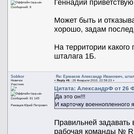
Геннадий приветствую!
Оффлайн
Сообщений: 6
Может быть и отказывае
хорошо, задам последн
На территории какого 
шталага 1Б.
Sobkor
Re: Ермаков Александр Иванович, штал
Новичок
«
Reply #6 :
26 Февраля 2010, 22:58:23 »
Участник
Цитата: АлександрФ от 26 Ф
Оффлайн
Да это он!!!
Сообщений: 61 145
И карточку военнопленного я
Ржевцев Юрий Петрович
Правильней задавать 
рабочая команды № R