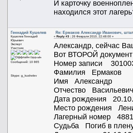
И карточку военноплен
находился этот лагерь
Геннадий Кушелев
Re: Ермаков Александр Иванович, штал
Кушелев Геннадий
«
Reply #3 :
26 Февраля 2010, 22:48:00 »
Юрьевич
Александр, сейчас Ваш
Эксперт
Участник
Вот ВТОРОЙ документ 
Оффлайн
Номер записи 30100
Сообщений: 10 865
Фамилия Ермаков
Skype: g_kushelev
Имя Александр
Отчество Васильеви
Дата рождения 20.10
Место рождения Лени
Лагерный номер 488
Судьба Погиб в плен