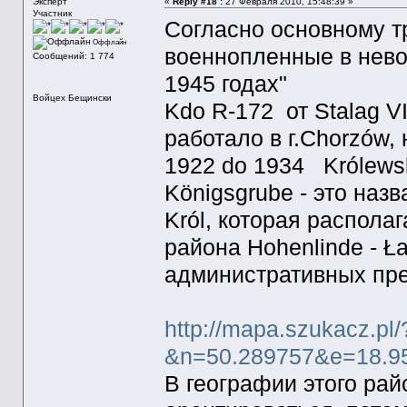
Эксперт
«
Reply #18 :
27 Февраля 2010, 15:48:39 »
Участник
Согласно основному т
Оффлайн
военнопленные в нево
Сообщений: 1 774
1945 годах"
Войцех Бещински
Kdo R-172 от Stalag V
работало в г.Chorzów,
1922 do 1934 Królewsk
Königsgrube - это наз
Król, которая располаг
района Hohenlinde - Ła
административных пре
http://mapa.szukacz.pl/
&n=50.289757&e=18.
В географии этого рай