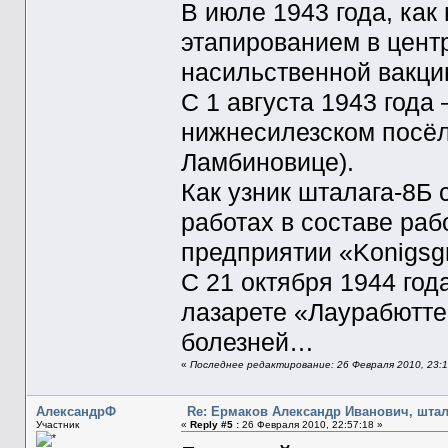
В июле 1943 года, как
этапированием в цент
насильственной вакци
С 1 августа 1943 года
нижнесилезском посёл
Ламбиновице).
Как узник шталага-8Б с
работах в составе ра
предприятии «Konigsgr
С 21 октября 1944 год
лазарете «Лаурабютте»
болезней…
«
Последнее редактирование: 26 Февраля 2010, 23:1
АлександрФ
Re: Ермаков Александр Иванович, штал
Участник
«
Reply #5 :
26 Февраля 2010, 22:57:18 »