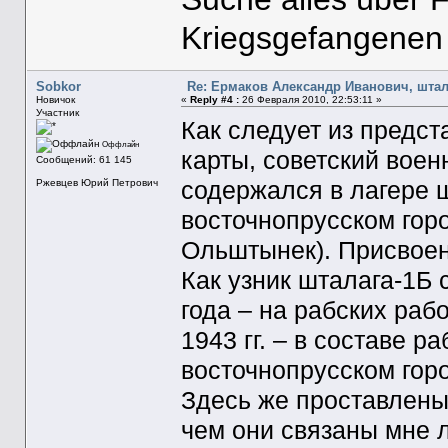
Kriegsgefangenen
Sobkor
Re: Ермаков Александр Иванович, штал
Новичок
«
Reply #4 :
26 Февраля 2010, 22:53:11 »
Участник
Как следует из предс
Оффлайн
карты, советский вое
Сообщений: 61 145
содержался в лагере 
Ржевцев Юрий Петрович
восточнопрусском гор
Ольштынек). Присвоен
Как узник шталага-1Б 
года – на рабских раб
1943 гг. – в составе 
восточнопрусском горо
Здесь же проставлены 
чем они связаны мне 