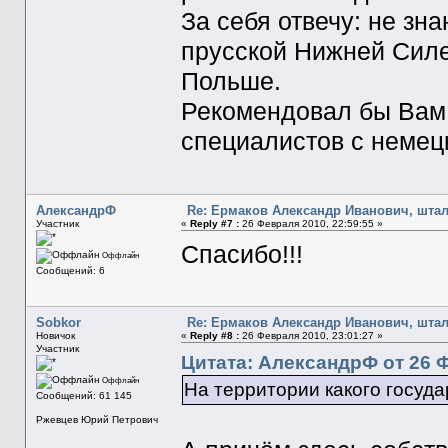
За себя отвечу: не зна
прусской Нижней Силез
Польше.
Рекомендовал бы Вам 
специалистов с немец
АлександрФ
Re: Ермаков Александр Иванович, штал
Участник
«
Reply #7 :
26 Февраля 2010, 22:59:55 »
Спасибо!!!
Оффлайн
Сообщений: 6
Sobkor
Re: Ермаков Александр Иванович, штал
Новичок
«
Reply #8 :
26 Февраля 2010, 23:01:27 »
Участник
Цитата: АлександрФ от 26 Ф
Оффлайн
На территории какого госуда
Сообщений: 61 145
Ржевцев Юрий Петрович