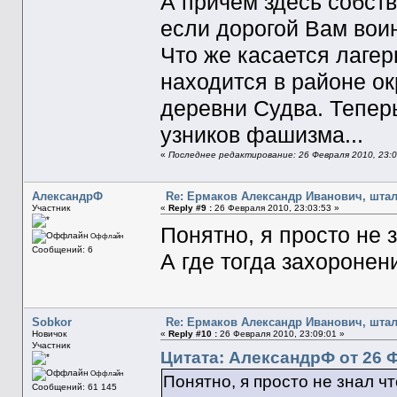
А причём здесь собст
если дорогой Вам воин
Что же касается лагер
находится в районе о
деревни Судва. Тепер
узников фашизма...
«
Последнее редактирование: 26 Февраля 2010, 23:0
АлександрФ
Re: Ермаков Александр Иванович, штал
Участник
«
Reply #9 :
26 Февраля 2010, 23:03:53 »
Понятно, я просто не 
Оффлайн
Сообщений: 6
А где тогда захороне
Sobkor
Re: Ермаков Александр Иванович, штал
Новичок
«
Reply #10 :
26 Февраля 2010, 23:09:01 »
Участник
Цитата: АлександрФ от 26 Ф
Оффлайн
Понятно, я просто не знал чт
Сообщений: 61 145