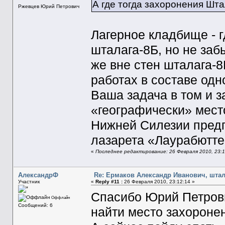
А где тогда захоронения Шт
Ржевцев Юрий Петрович
Лагерное кладбище - г
шталага-8Б, но не заб
же вне стен шталага-8
работах в составе одн
Ваша задача в том и з
«географически» мест
Нижней Силезии предп
лазарета «Лаурабютт
«
Последнее редактирование: 26 Февраля 2010, 23:1
АлександрФ
Re: Ермаков Александр Иванович, штал
Участник
«
Reply #11 :
26 Февраля 2010, 23:12:14 »
Спасибо Юрий Петрови
Оффлайн
Сообщений: 6
найти место захороне