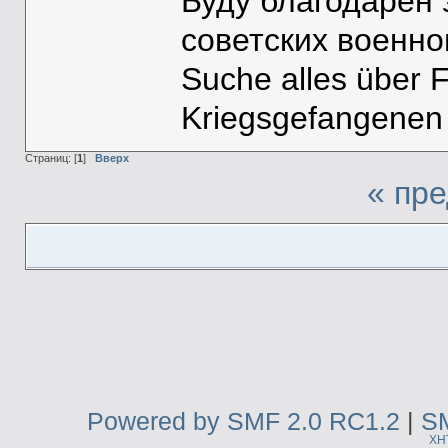
Буду благодарен
советских военн
Suche alles über 
Kriegsgefangenen
Страниц: [
1
]
Вверх
« пр
Powered by SMF 2.0 RC1.2
|
SM
XH