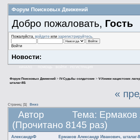
Форум Поисковых Движений
Добро пожаловать,
Гость
Пожалуйста,
войдите
или
зарегистрируйтесь
.
Войти
Новости:
НАЧАЛО
ПОМОЩЬ
ВОЙТИ
РЕГИСТРАЦИЯ
Форум Поисковых Движений
>
IV-Судьбы солдатские
>
V-Узники нацистских лаге
шталаг-8Б
« пр
Страниц: [
1
]
Вниз
Автор
Тема: Ермаков
(Прочитано 8145 раз)
АлександрФ
Ермаков Александр Иванович, шталаг-