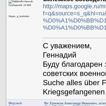
Оффлайн
http://maps.google.ru/
Сообщений: 10 865
f=q&source=s_q&h
Skype: g_kushelev
%D0%A1%D0%BB%D1%
%D0%A1%D0%BB%D1
С уважением,
Геннадий
Буду благодарен
советских военн
Suche alles über 
Kriegsgefangenen
Wojciech
Re: Ермаков Александр Иванович, штал