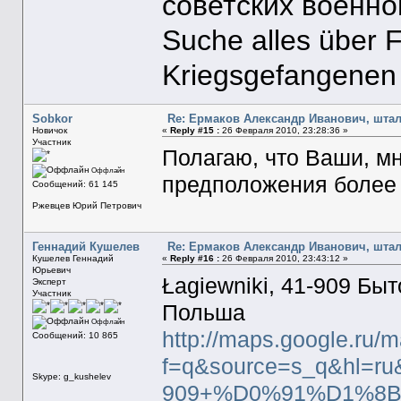
советских военн
Suche alles über 
Kriegsgefangenen
Sobkor
Re: Ермаков Александр Иванович, штал
Новичок
«
Reply #15 :
26 Февраля 2010, 23:28:36 »
Участник
Полагаю, что Ваши, м
Оффлайн
предположения более 
Сообщений: 61 145
Ржевцев Юрий Петрович
Геннадий Кушелев
Re: Ермаков Александр Иванович, штал
Кушелев Геннадий
«
Reply #16 :
26 Февраля 2010, 23:43:12 »
Юрьевич
Łagiewniki, 41-909 Бы
Эксперт
Участник
Польша
Оффлайн
http://maps.google.ru/
Сообщений: 10 865
f=q&source=s_q&hl=ru
Skype: g_kushelev
909+%D0%91%D1%8B