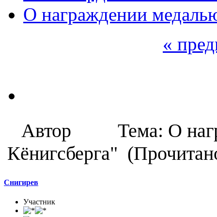
О награждении медалью
« пре
Автор
Тема: О наг
Кёнигсберга" (Прочитано
Снигирев
Участник