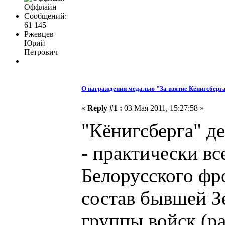
Оффлайн
Сообщений:
61 145
Ржевцев
Юрий
Петрович
О награждении медалью "За взятие Кёнигсберг
«
Reply #1 :
03 Мая 2011, 15:27:58 »
"Кёнигсберга" д
- практически в
Белорусского фр
состав бывшей З
группы войск (р