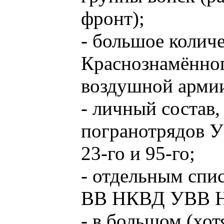
фронт);
- большое колич
Краснознамённог
воздушной армии
- личный состав,
погранотрядов У
23-го и 95-го;
- отдельным спи
ВВ НКВД УВВ НК
- в большом (хот