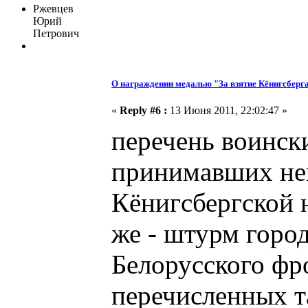
Ржевцев
Юрий
Петрович
О награждении медалью "За взятие Кёнигсберг
«
Reply #6 :
13 Июня 2011, 22:02:47 »
перечень воинск
принимавших неп
Кёнигсбергской 
же - штурм город
Белорусского фр
перечисленных т