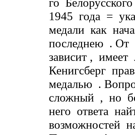
го Белорусского
1945 года = ук
медали как нач
последнею . От
зависит , имеет
Кенигсберг пра
медалью . Вопр
сложный , но б
него ответа на
возможностей н