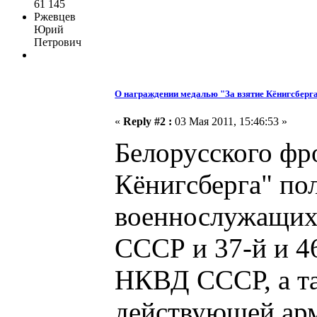
61 145
Ржевцев
Юрий
Петрович
О награждении медалью "За взятие Кёнигсберг
«
Reply #2 :
03 Мая 2011, 15:46:53 »
Белорусского фро
Кёнигсберга" по
военнослужащих
СССР и 37-й и 4
НКВД СССР, а та
действующей арм