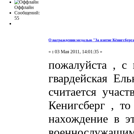
Оффлайн
Сообщений:
55
О награждении медалью "За взятие Кёнигсберг
«
:
03 Мая 2011, 14:01:35 »
пожалуйста , с 
гвардейская Ель
считается участ
Кенигсберг , то
нахождение в э
военнослужащи