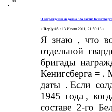
55
О награждении медалью "За взятие Кёнигсберг
«
Reply #5 :
13 Июня 2011, 21:50:13 »
Я знаю , что в
отдельной гвар
бригады награж
Кенигсберга = . 
даты . Если со
1945 года , ког
составе 2-го Бе