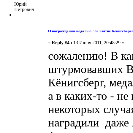
Юрий
Петрович
О награждении медалью "За взятие Кёнигсберг
«
Reply #4 :
13 Июня 2011, 20:48:29 »
сожалению! В как
штурмовавших В
Кёнигсберг, мед
а в каких-то - не
некоторых случая
наградили даже 