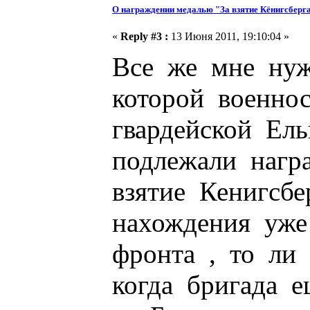
О награждении медалью "За взятие Кёнигсберг
«
Reply #3 :
13 Июня 2011, 19:10:04 »
Все же мне нуж
которой военно
гвардейской Ел
подлежали наг
взятие Кенигсбе
нахождения уже
фронта , то ли
когда бригада е