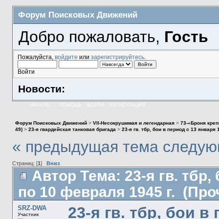
Форум Поисковых Движений
Добро пожаловать,
Гость
Пожалуйста,
войдите
или
зарегистрируйтесь
.
Войти
Новости:
НАЧАЛО
ПОМОЩЬ
ВОЙТИ
РЕГИСТРАЦИЯ
Форум Поисковых Движений
>
VII-Несокрушимая и легендарная
>
73-«Броня креп
49)
>
23-я гвардейская танковая бригада
>
23-я гв. тбр, бои в период с 13 января 
« предыдущая тема
следую
Страниц: [
1
]
Вниз
Автор
Тема: 23-я гв. тбр,
по 10 февраля 1945 г. (Про
23-я гв. тбр, бои в
SRZ-DWA
Участник