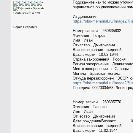
Подскажите как то можно уточни
обращаться об увековечении пам
Оффлайн
Сообщений: 4 669
Из донесения
https://obd-memorial.ru/Image2/
Борис Петрович
Номер записи 260635832
Фамилия Петров
Имя Иван
Отчество Дмитриевич
Воинское звание рядовой
Дата смерти 10.02.1944
Страна захоронения Россия
Регион захоронения Ленинградс
Место захоронения г. Сланцы
Могила Братская могила
Откуда перезахоронен ЭССР, юг
https://obd-memorial.ru/Image2/fil
Передача_002/0034/63_Ленингра
Номер записи 260635770
Фамилия Пашнин
Имя Иван
Отчество Дмитриевич
Дата рождения/Возраст __.__.1
Воинское звание рядовой
Дата смерти 11.02.1944