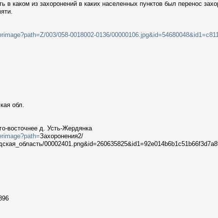
ть в каком из захоронений в каких населенных пунктов был перенос зах
яти.
filterimage?path=Z/003/058-0018002-0136/00000106.jpg&id=54680048&id1=c
кая обл.
о-восточнее д. Усть-Жердянка
terimage?path=
Захоронения2/
дская_область/00002401.png&id=260635825&id1=92e014b6b1c51b66f3d7a8
896