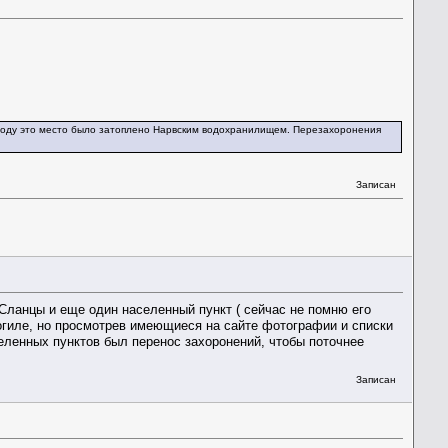
6 году это место было затоплено Нарвским водохранилищем. Перезахоронения
Записан
Сланцы и еще один населенный пункт ( сейчас не помню его
огиле, но просмотрев имеющиеся на сайте фотографии и списки
селенных пунктов был перенос захоронений, чтобы поточнее
Записан