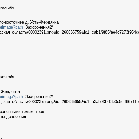
кая обл.
о-восточнее д. Усть-Жердянка
terimage?path=
Захоронения2/
ская_область/00002391.png&id=260635759&id1=cab1f9f85fae4c7273f954c
кая обл.
 Жердянка
terimage?path=
Захоронения2/
ская_область/00002375.png&id=260635655&id1=a3ab0f3713e0d5cff96711b
роненными только трое.
сты донесения.