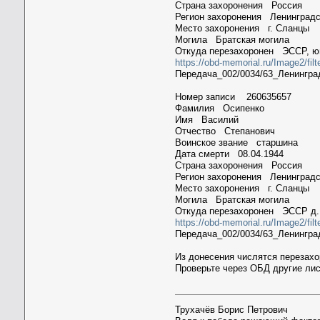
Страна захоронения Россия
Регион захоронения Ленинградс
Место захоронения г. Сланцы
Могила Братская могила
Откуда перезахоронен ЭССР, юг
https://obd-memorial.ru/Image2/fil
Передача_002/0034/63_Ленинград
Номер записи 260635657
Фамилия Осипенко
Имя Василий
Отчество Степанович
Воинское звание старшина
Дата смерти 08.04.1944
Страна захоронения Россия
Регион захоронения Ленинградс
Место захоронения г. Сланцы
Могила Братская могила
Откуда перезахоронен ЭССР д.
https://obd-memorial.ru/Image2/fil
Передача_002/0034/63_Ленинград
Из донесения числятся перезахо
Проверьте через ОБД другие ли
Трухачёв Борис Петрович