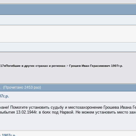
>
17яПогибшие в других странах и регионах
>
Грошев Иван Герасимович 1907г.р.
. (Прочитано 2453 раз)
7г.р.
не! Помогите установить судьбу и местозахоронение Грошева Ивана Гер
выбытия 13.02.1944г. в боях под Нарвой. Не можем установить место зах
1907г.р.