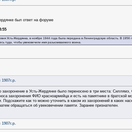
ердянке был ответ на форуме
3:55
евня Усть-Жердянка, в ноябре 1944 года была передана в Ленинградскую область. В 195
есь туда, чтобы увековечили имя разыскиваемого воина.
1907г.р.
о захоронение в Усть-Жердянке было переносено в три места: Силлямэ, 
носа захоронения ФИО красноармейца и есть на памятнике в братской м
и. Подскажите как то можно уточнить в каком из захоронений в каких на
затем обращаться об увековечении памяти. Заранее признателен.
1907г.р.