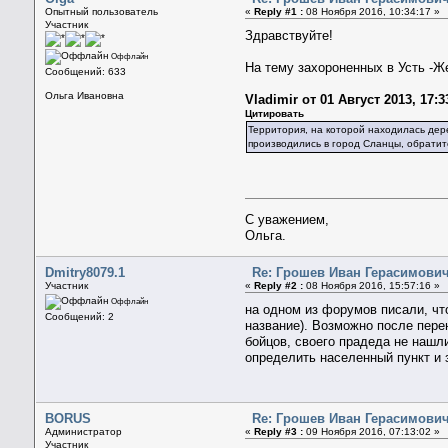
Опытный пользователь
«
Reply #1 :
08 Ноября 2016, 10:34:17 »
Участник
Здравствуйте!
Оффлайн
На тему захороненных в Усть -Ж
Сообщений: 633
Ольга Ивановна
Vladimir от 01 Август 2013, 17:3
Цитировать
Территория, на которой находилась дер
производились в город Сланцы, обратит
С уважением,
Ольга.
Dmitry8079.1
Re: Грошев Иван Герасимович 
Участник
«
Reply #2 :
08 Ноября 2016, 15:57:16 »
Оффлайн
на одном из форумов писали, чт
Сообщений: 2
название). Возможно после пере
бойцов, своего прадеда не нашл
определить населенный пункт и 
BORUS
Re: Грошев Иван Герасимович 
Администратор
«
Reply #3 :
09 Ноября 2016, 07:13:02 »
Участник