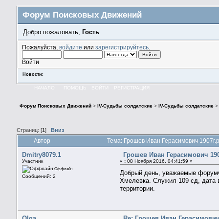
Форум Поисковых Движений
Добро пожаловать,
Гость
Пожалуйста,
войдите
или
зарегистрируйтесь
.
Войти
Новости:
НАЧАЛО
ПОМОЩЬ
ВОЙТИ
РЕГИСТРАЦИЯ
Форум Поисковых Движений
>
IV-Судьбы солдатские
>
IV-Судьбы солдатские
Страниц: [
1
]
Вниз
Автор
Тема: Грошев Иван Герасимович 1907г.р
Dmitry8079.1
Грошев Иван Герасимович 190
Участник
«
:
08 Ноября 2016, 04:41:59 »
Оффлайн
Добрый день, уважаемые форумча
Сообщений: 2
Хмелевка. Служил 109 сд, дата 
территории.
Olga
Re: Грошев Иван Герасимович 