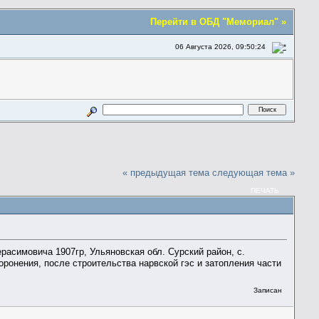
Перейти в ОБД "Мемориал" »
06 Августа 2026, 09:50:24
« предыдущая тема
следующая тема »
ПЕЧАТЬ
асимовича 1907гр, Ульяновская обл. Сурский район, с.
оронения, после строительства нарвской гэс и затопления части
Записан