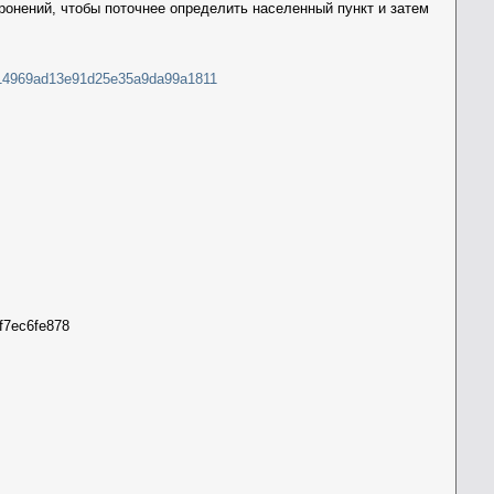
оронений, чтобы поточнее определить населенный пункт и затем
8114969ad13e91d25e35a9da99a1811
f7ec6fe878