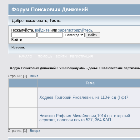
Форум Поисковых Движений
Добро пожаловать,
Гость
Пожалуйста,
войдите
или
зарегистрируйтесь
.
Войти
Новости:
НАЧАЛО
ПОМОЩЬ
ВОЙТИ
РЕГИСТРАЦИЯ
Форум Поисковых Движений
>
VIII-Спецслужбы - досье
>
03-Советские партизан
Страниц: [
1
]
Вниз
Тема
Ходнев Григорий Яковлевич, из 110-й сд (I ф)?
Никитин Рафаил Михайлович,1914 г.р. старший
сержант, полевая почта 527, 364 КАП
Страниц: [
1
]
Вверх