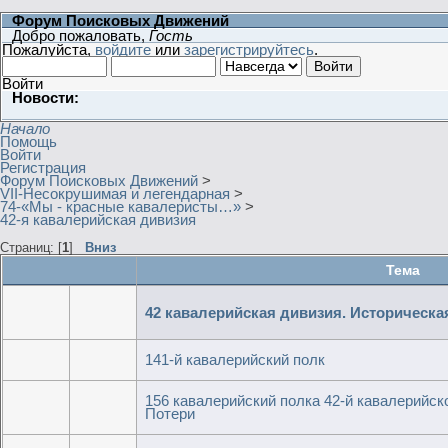
Форум Поисковых Движений
Добро пожаловать,
Гость
Пожалуйста,
войдите
или
зарегистрируйтесь
.
Войти
Новости:
Начало
Помощь
Войти
Регистрация
Форум Поисковых Движений
>
VII-Несокрушимая и легендарная
>
74-«Мы - красные кавалеристы…»
>
42-я кавалерийская дивизия
Страниц: [
1
]
Вниз
Тема
42 кавалерийская дивизия. Историческая
141-й кавалерийский полк
156 кавалерийский полка 42-й кавалерийск
Потери