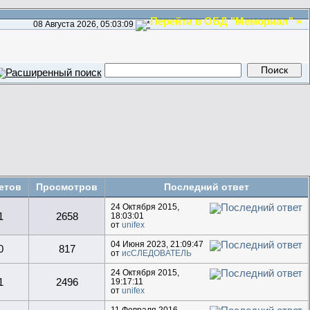
Перейти в ОБД "Мемориал" »
08 Августа 2026, 05:03:09
етов
Просмотров
Последний ответ
24 Октября 2015,
1
2658
18:03:01
от
unifex
04 Июня 2023, 21:09:47
0
817
от
исСЛЕДОВАТЕЛЬ
24 Октября 2015,
1
2496
19:17:11
от
unifex