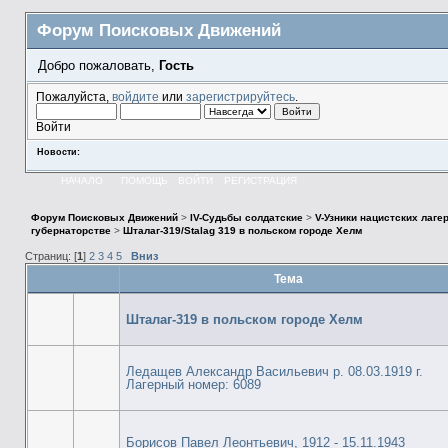
Форум Поисковых Движений
Добро пожаловать,
Гость
Пожалуйста,
войдите
или
зарегистрируйтесь
.
Войти
Новости:
НАЧАЛО
ПОМОЩЬ
ВОЙТИ
РЕГИСТРАЦИЯ
Форум Поисковых Движений
>
IV-Судьбы солдатские
>
V-Узники нацистских лаге
губернаторстве
>
Шталаг-319/Stalag 319 в польском городе Хелм
Страниц: [
1
]
2
3
4
5
Вниз
Тема
Шталаг-319 в польском городе Хелм
Ледащев Александр Васильевич р. 08.03.1919 г.
Лагерный номер: 6089
Борисов Павел Леонтьевич, 1912 - 15.11.1943