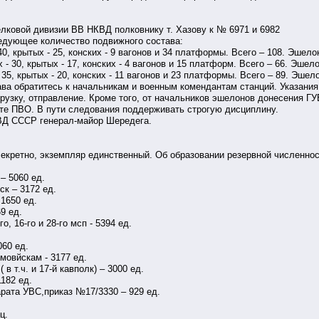
елковой дивизии ВВ НКВД полковнику т. Хазову к № 6971 и 6982
ледующее количество подвижного состава:
0, крытых - 25, конских - 9 вагонов и 34 платформы. Всего – 108. Эшел
- 30, крытых - 17, конских - 4 вагонов и 15 платформ. Всего – 66. Эше
35, крытых - 20, конских - 11 вагонов и 23 платформы. Всего – 89. Эше
ва обратитесь к начальникам и военным комендантам станций. Указания
рузку, отправление. Кроме того, от начальников эшелонов донесения ГУ
йте ПВО. В пути следования поддерживать строгую дисциплину.
ВД СССР генерал-майор Шередега.
секретно, экземпляр единственный. Об образовании резервной численно
– 5060 ед.
ск – 3172 ед.
 1650 ед.
9 ед.
, 16-го и 28-го мсп - 5394 ед.
060 ед.
мовйскам - 3177 ед.
в т.ч. и 17-й кавполк) – 3000 ед.
1182 ед.
рата УВС,приказ №17/3330 – 929 ед.
ц.