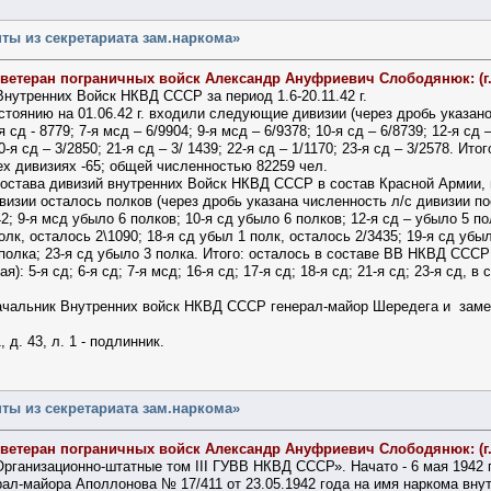
ты из секретариата зам.наркома»
 ветеран пограничных войск Александр Ануфриевич Слободянюк: (г
Внутренних Войск НКВД СССР за период 1.6-20.11.42 г.
стоянию на 01.06.42 г. входили следующие дивизии (через дробь указан
я сд - 8779; 7-я мсд – 6/9904; 9-я мсд – 6/9378; 10-я сд – 6/8739; 12-я сд 
 20-я сд – 3/2850; 21-я сд – 3/ 1439; 22-я сд – 1/1170; 23-я сд – 3/2578.
сех дивизиях -65; общей численностью 82259 чел.
остава дивизий внутренних Войск НКВД СССР в состав Красной Армии, в
дивизии осталось полков (через дробь указана численность л/с дивизии по
42; 9-я мсд убыло 6 полков; 10-я сд убыло 6 полков; 12-я сд – убыло 5 п
олк, осталось 2\1090; 18-я сд убыл 1 полк, осталось 2/3435; 19-я сд убы
 полка; 23-я сд убыло 3 полка. Итого: осталось в составе ВВ НКВД СССР п
): 5-я сд; 6-я сд; 7-я мсд; 16-я сд; 17-я сд; 18-я сд; 21-я сд; 23-я сд
 начальник Внутренних войск НКВД СССР генерал-майор Шередега и заме
 д. 43, л. 1 - подлинник.
ты из секретариата зам.наркома»
 ветеран пограничных войск Александр Ануфриевич Слободянюк: (г
 «Организационно-штатные том III ГУВВ НКВД СССР». Начато - 6 мая 1942 г
рал-майора Аполлонова № 17/411 от 23.05.1942 года на имя наркома вн