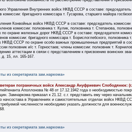
ого Управления Внутренних войск НКВД СССР в составе: председатель 
 комиссии: бригадного комиссара т. Гусарова, старшего майора госбезо
ления Конвойных войск НКВД СССР в составе: председатель комиссии г
членов комиссии: полковника т. Кулик, полковника т. Степанова, полковн
 по охране железных дорог НКВД СССР в составе: председателя комисс
енов комиссии: бригадного комиссара т. Борислоглебского, полковника т
 НКВД СССР по охране особо важных промышленных предприятий в соста
ии полковник и/с т. Горностаев; члены комиссии: полковник т. Корнилов
дению аттестации в связи с представлением к присвоению воинских зв
 д. 15, лл. 165-167.
ты из секретариата зам.наркома»
 ветеран пограничных войск Александр Ануфриевич Слободянюк: (г
лейтенанта Аполлонова № 48 от 17.12.1942 года о необходимостью пок
ин. Замнаркома приказал к 21.12. с.г. представить ему через начальник
го начсостава в Управлениях и самостоятельных отделах войск НКВД 
о требуемой численности необходимо указать должности для военнослуж
68.
ты из секретариата зам.наркома»