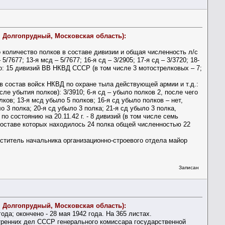
. Долгопрудный, Московская область):
о количество полков в составе дивизии и общая численность л/с
– 5/7677; 13-я мсд – 5/7677; 16-я сд – 3/2905; 17-я сд – 3/3720; 18-
 Итого: 15 дивизий ВВ НКВД СССР (в том числе 3 мотострелковых – 7;
 состав войск НКВД по охране тыла действующей армии и т.д.:
сле убытия полков): 3/3910; 6-я сд – убыло полков 2, после чего
олков; 13-я мсд убыло 5 полков; 16-я сд убыло полков – нет,
ло 3 полка; 20-я сд убыло 3 полка; 21-я сд убыло 3 полка,
о состоянию на 20.11.42 г. - 8 дивизий (в том числе семь
, в составе которых находилось 24 полка общей численностью 22
ститель начальника организационно-строевого отдела майор
Записан
. Долгопрудный, Московская область):
ода; окончено - 28 мая 1942 года. На 365 листах.
утренних дел СССР генерального комиссара государственной