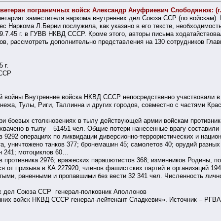
 ветеран пограничных войск Александр Ануфриевич Слободянюк: (г
ретариат заместителя наркома внутренних дел Союза ССР (по войскам)
ес Наркома Л.Берии послужила, как указано в его тексте, необходимос
9.7.45 г. в ГУВВ НКВД СССР. Кроме этого, авторы письма ходатайствов
ов, рассмотреть дополнительно представления на 130 сотрудников Гла
 г.
 ССР
й войны Внутренние войска НКВД СССР непосредственно участвовали в 
онежа, Тулы, Риги, Таллинна и других городов, совместно с частями Кр
при боевых столкновениях в тылу действующей армии войскам противник
ахвачено в тылу – 51451 чел. Общие потери нанесенные врагу составили
в 9292 операциях по ликвидации диверсионно-террористических и нацио
та, уничтожено танков 377; бронемашин 45; самолетов 40; орудий разных
н 241; мотоциклов 60…
в противника 2976; вражеских парашютистов 368; изменников Родины, по
я от призыва в КА 227920; членов фашистских партий и организаций 19
ыми, раненными и пропавшими без вести 32 341 чел. Численность личного
х дел Союза ССР генерал-полковник Аполлонов
них войск НКВД СССР генерал-лейтенант Сладкевич». Источник – РГВА: ф.