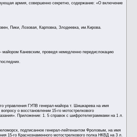
ствующая армия, совершенно секретно, содержание: «О включение
овен, Пики, Лозовая, Карповка, Злодеевка, им.Кирова.
 – майором Каневским, проведя немедленно передислокацию
 последних.
-го управления ГУПВ генерал-майора т. Шишкарева на имя
вопросу о восстановлении 15-го мотострелкового
азания». Приложение: 1. 5 справок с шифротелеграммами на 1 л.
. Беломорск, подписанное генерал-лейтенантом Фроловым, на имя
ия 15-го Краснознаменного мотострелкового полка НКВД на 3 л.