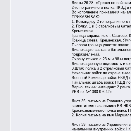
Листы 26-28: «Приказ по войска
2-го пограничного полка НКВД в
Во исполнение приказания начал
ПРИКАЗЫВАЮ:
1. Командиру 2-го пограничного п
2. Полку, 1 и 3 стрелковым бата
Кременская.
Граница справа: искл. Сватово, 
Граница слева: Кременская, Ямп
Тыловая граница участок полка:
Дислокацию застав и батальоно
подразделений.
Охрану стыков с 23-м и 98-м по
Дислокационную ведомость и схе
3.Штаб полка и 2 стрелковый ба
Начальник войск по охране тыл
Военный Комиссар войск НКВД п
Начальник штаба войск НКВД по
Верно: техник интендант 2 ранга
УВВ вх.№1080 9.6.42».
Лист 35: письмо из Главного уп
заместителя начальника ВВ НКВ
Краснознаменного полка войск Н
2. Копия письма на имя Маршала
Лист 39: письмо из Управления 
начальника внутренних войск НК