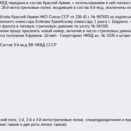
 НКВД передана в состав Красной Армии, с использованием в ней личного
й и 28-й мотострелковые полки, входившие в состав 8-й мсд, исключены 
 Штаба Красной Армии НКО Союза ССР от 236.42 г. № 987833 за подпис
ионного комиссара Бобкова Армейскому комиссару 1 ранга т. Шадекно:
 фронта в типовую стрелковую дивизию по штату № 04/200.
изии прошу присвоить новый номер, включив в число стрелковых дивиз
тдела полковник Ефремов. Штамп - Секретариат НКВД вх. № 3108 и шта
. Состав 8-й мсд ВВ НКВД СССР
.
кий полк, 1-й, 2-й и 3-й мотострелковые полки, спецподразделения и по
них танков и две роты легких танков).