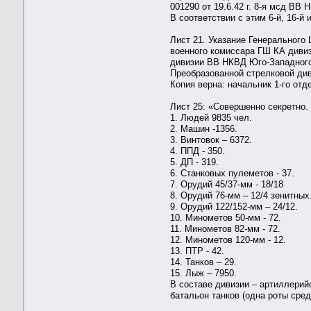
001290 от 19.6.42 г. 8-я мсд ВВ
В соответствии с этим 6-й, 16-
Лист 21. Указание Генерального
военного комиссара ГШ КА дивиз
дивизии ВВ НКВД Юго-Западного
Преобразованной стрелковой див
Копия верна: начальник 1-го о
Лист 25: «Совершенно секретно
1. Людей 9835 чел.
2. Машин -1356.
3. Винтовок – 6372.
4. ППД - 350.
5. ДП - 319.
6. Станковых пулеметов - 37.
7. Орудий 45/37-мм - 18/18
8. Орудий 76-мм – 12/4 зенитных
9. Орудий 122/152-мм – 24/12.
10. Минометов 50-мм - 72.
11. Минометов 82-мм - 72.
12. Минометов 120-мм - 12.
13. ПТР - 42.
14. Танков – 29.
15. Лыж – 7950.
В составе дивизии – артиллерийс
батальон танков (одна роты сред