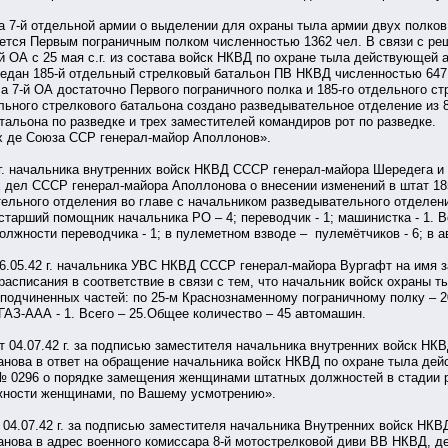
а 7-й отдельной армии о выделении для охраны тыла армии двух полко
ется Первым пограничным полком численностью 1362 чел. В связи с ре
 ОА с 25 мая с.г. из состава войск НКВД по охране тыла действующей 
редан 185-й отдельный стрелковый батальон ПВ НКВД численностью 647
ла 7-й ОА достаточно Первого пограничного полка и 185-го отдельного с
ельного стрелкового батальона создано разведывательное отделение из 
тальона по разведке и трех заместителей командиров рот по разведке.
х де Союза ССР генерал-майор Аполлонов».
2 г. начальника внутренних войск НКВД СССР генерал-майора Шередега и
 дел СССР генерал-майора Аполлонова о внесении изменений в штат 18
ельного отделения во главе с начальником разведывательного отделения
старший помощник начальника РО – 4; переводчик - 1; машинистка - 1. Вс
лжности переводчика - 1; в пулеметном взводе – пулемётчиков - 6; в ав
16.05.42 г. начальника УВС НКВД СССР генерал-майора Вургафт на имя 
асписания в соответствие в связи с тем, что начальник войск охраны ты
одчиненных частей: по 25-м Краснознаменному пограничному полку – 20
АЗ-ААА - 1. Всего – 25.Общее количество – 45 автомашин.
от 04.07.42 г. за подписью заместителя начальника внутренних войск Н
анова в ответ на обращение начальника войск НКВД по охране тыла де
 0296 о порядке замещения женщинами штатных должностей в стадии р
жности женщинами, по Вашему усмотрению».
т 04.07.42 г. за подписью заместителя начальника Внутренних войск Н
ванова в адрес военного комиссара 8-й мотострелковой диви ВВ НКВД, 