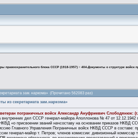
ры правоохранительного блока СССР (1918-1957)
>
404-Документы о структуре войск 
секретариата зам. наркома» (Прочитано 562083 раз)
ты из секретариата зам.наркома»
 ветеран пограничных войск Александр Ануфриевич Слободянюк: (г
а внутренних дел СССР генерал-майора Аполлонова № 47 от 12.12.1942 
 НКВД «о присвоении званий начсоставу на основании приказов НКВД СС
ссию Главного Управления Пограничных войск НКВД СССР в составе: пр
сии генерал-майор т. Петров; членов комиссии: дивизионный комиссар т.
ПВ возложена обязанность по рассмотрению представлений о присвоени