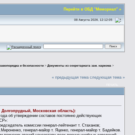
Перейти в ОБД "Мемориал" »
08 Августа 2026, 12:12:05
правопорядка и безопасности
>
Документы из секретариата зам. наркома
>
« предыдущая тема
следующая тема »
ПЕЧАТЬ
. Долгопрудный, Московская область):
года об утверждении составов постоянно действующих
СР»:
едседатель комиссии генерал-лейтенант т. Стаханов;
Мироненко, генерал-майор т. Яценко, генерал-майор т. Бадейков.
и воинских званий начсоставу всех военно-учебных заведений