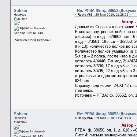
Sobkor
Re: РГВА Фонд 38652«Докумен
Новичок
«
Reply #63 :
29 Мая 2010, 11:28:52 »
Участник
Автор -
Данные из Справки о состоянии 
Оффлайн
В состав внутренних войск по со
Сообщений: 61 145
дивизии): 5-я сд – 6/9962 чел.; 6-
Ржевцев Юрий Петрович
я сд – 3/3581; 19-я сд – 3/2850;
9 и 13); количество полков во в
Количество полков убывших из с
5-я сд – 2 полка, после чего в 
осталось 4/4446; 7-я мсд 2; 4/42
осталось 3/396; 17-я сд убыл 1 п
осталось 3/495; 22-я сд убыло 3
стрелковых и одна мотострелковая
824 чел.
Справку подписали: 24.XI.42 г.
Левченко.
Источник – РГВА: ф. 38652, оп. 1,
Sobkor
Re: РГВА Фонд 38652«Докумен
Новичок
«
Reply #64 :
29 Мая 2010, 11:41:17 »
Участник
Автор -
РГВА: ф. 38650, оп. 1, д. 618 -
Оффлайн
Лист 4: письмо замнаркома гене
Сообщений: 61 145