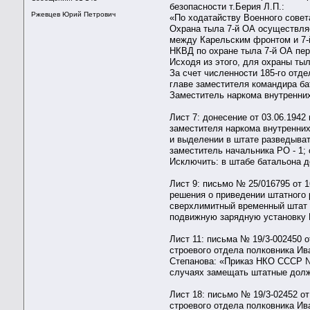
безопасности т.Берия Л.П.:
Ржевцев Юрий Петрович
«По ходатайству Военного совет
Охрана тыла 7-й ОА осуществля
между Карельским фронтом и 7-й
НКВД по охране тыла 7-й ОА пе
Исходя из этого, для охраны ты
За счет численности 185-го отд
главе заместителя командира ба
Заместитель наркома внутренни
Лист 7: донесение от 03.06.194
заместителя наркома внутренних
и выделении в штате разведыват
заместитель начальника РО - 1; 
Исключить: в штабе батальона до
Лист 9: письмо № 25/016795 от 
решения о приведении штатного р
сверхлимитный временный штат п
подвижную зарядную установку Г
Лист 11: письма № 19/3-002450 
строевого отдела полковника Ив
Степанова: «Приказ НКО СССР №
случаях замещать штатные дол
Лист 18: письмо № 19/3-02452 о
строевого отдела полковника И