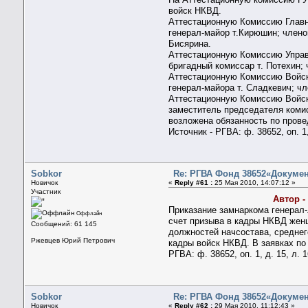
войск НКВД.
Аттестационную Комиссию Главн
генерал-майор т.Кирюшин; членов
Бисярина.
Аттестационную Комиссию Управ
бригадный комиссар т. Потехин; 
Аттестационную Комиссию Войск
генерал-майора т. Сладкевич; чл
Аттестационную Комиссию Войск
заместитель председателя комисс
возложена обязанность по прове
Источник - РГВА: ф. 38652, оп. 1,
Sobkor
Re: РГВА Фонд 38652«Докумен
Новичок
«
Reply #61 :
25 Мая 2010, 14:07:12 »
Участник
Автор -
Приказание замнаркома генерал-
Оффлайн
счет призыва в кадры НКВД женщ
Сообщений: 61 145
должностей начсостава, средне
Ржевцев Юрий Петрович
кадры войск НКВД. В заявках п
РГВА: ф. 38652, оп. 1, д. 15, л. 1
Sobkor
Re: РГВА Фонд 38652«Докумен
Новичок
«
Reply #62 :
29 Мая 2010, 11:12:43 »