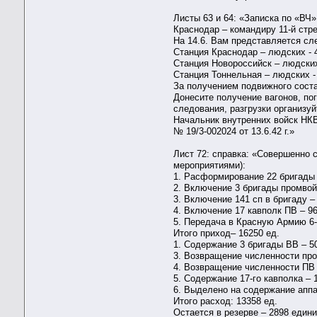
Листы 63 и 64: «Записка по «ВЧ»
Краснодар – командиру 11-й стр
На 14.6. Вам представляется с
Станция Краснодар – людских - 4
Станция Новороссийск – людских 
Станция Тоннельная – людских - 
За получением подвижного соста
Донесите получение вагонов, пог
следования, разгрузки организу
Начальник внутренних войск НК
№ 19/3-002024 от 13.6.42 г.»
Лист 72: справка: «Совершенно 
мероприятиями):
1. Расформирование 22 бригады 
2. Включение 3 бригады промвой
3. Включение 141 сп в бригаду –
4. Включение 17 кавполк ПВ – 96
5. Передача в Красную Армию 6-го
Итого приход– 16250 ед.
1. Содержание 3 бригады ВВ – 5
3. Возвращение численности про
4. Возвращение численности ПВ ( 
5. Содержание 17-го кавполка – 
6. Выделено на содержание аппа
Итого расход: 13358 ед.
Остается в резерве – 2898 едини