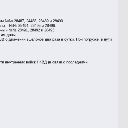
оны №№ 28487, 24488, 28489 и 28490.
лоны – №№ 28494, 28495 и 28496.
лоны - №№ 28491, 28492 и 28493.
 им даны.
ВВ о движении эшелонов два раза в сутки. При погрузке, в пути
сти внутренних войск НКВД (в связи с последними