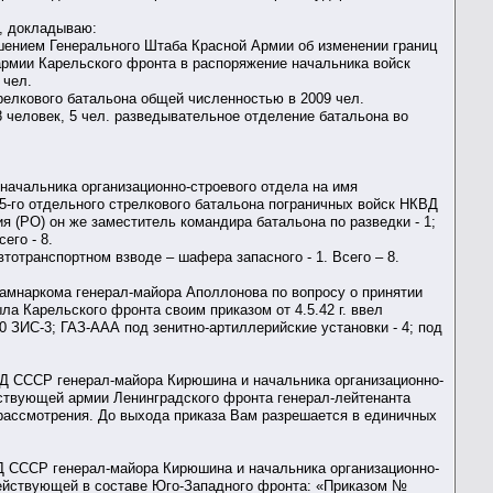
в, докладываю:
шением Генерального Штаба Красной Армии об изменении границ
армии Карельского фронта в распоряжение начальника войск
 чел.
трелкового батальона общей численностью в 2009 чел.
8 человек, 5 чел. разведывательное отделение батальона во
 начальника организационно-строевого отдела на имя
5-го отдельного стрелкового батальона пограничных войск НКВД
 (РО) он же заместитель командира батальона по разведки - 1;
его - 8.
тотранспортном взводе – шафера запасного - 1. Всего – 8.
замнаркома генерал-майора Аполлонова по вопросу о принятии
ла Карельского фронта своим приказом от 4.5.42 г. ввел
 ЗИС-3; ГАЗ-ААА под зенитно-артиллерийские установки - 4; под
КВД СССР генерал-майора Кирюшина и начальника организационно-
йствующей армии Ленинградского фронта генерал-лейтенанта
ассмотрения. До выхода приказа Вам разрешается в единичных
КВД СССР генерал-майора Кирюшина и начальника организационно-
действующей в составе Юго-Западного фронта: «Приказом №