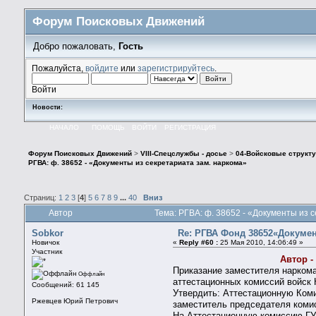
Форум Поисковых Движений
Добро пожаловать,
Гость
Пожалуйста,
войдите
или
зарегистрируйтесь
.
Войти
Новости:
НАЧАЛО
ПОМОЩЬ
ВОЙТИ
РЕГИСТРАЦИЯ
Форум Поисковых Движений
>
VIII-Спецслужбы - досье
>
04-Войсковые структу
РГВА: ф. 38652 - «Документы из секретариата зам. наркома»
Страниц:
1
2
3
[
4
]
5
6
7
8
9
...
40
Вниз
Автор
Тема: РГВА: ф. 38652 - «Документы из 
Sobkor
Re: РГВА Фонд 38652«Докумен
Новичок
«
Reply #60 :
25 Мая 2010, 14:06:49 »
Участник
Автор -
Приказание заместителя нарком
Оффлайн
аттестационных комиссий войск
Сообщений: 61 145
Утвердить: Аттестационную Коми
Ржевцев Юрий Петрович
заместитель председателя комис
На Аттестационную комиссию ГУ