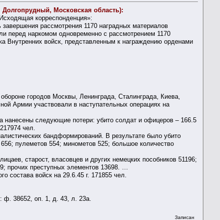
. Долгопрудный, Московская область):
. Исходящая корреспонденция»:
ть завершения рассмотрения 1170 наградных материалов
али перед наркомом одновременно с рассмотрением 1170
вка Внутренних войск, представленным к награждению орденами
обороне городов Москвы, Ленинграда, Сталинграда, Киева,
асной Армии участвовали в наступательных операциях на
а нанесены следующие потери: убито солдат и офицеров – 166.5
 217974 чел.
налистических бандформирований. В результате было убито
 656; пулеметов 554; минометов 525; большое количество
лицаев, старост, власовцев и других немецких пособников 51196;
49; прочих преступных элементов 13698. …
 состава войск на 29.6.45 г. 171855 чел.
 38652, оп. 1, д. 43, л. 23а.
Записан