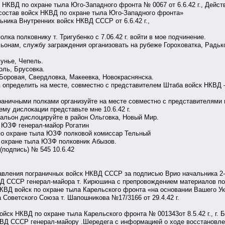
м НКВД по охране тыла Юго-Западного фронта № 0067 от 6.6.42 г., Дей
 состав войск НКВД по охране тыла Юго-Западного фронта»
ьника Внутренних войск НКВД СССР от 6.6.42 г.,
олка полковнику т. Тригубенко с 7.06.42 г. войти в мое подчинение.
льонам, службу заграждения организовать на рубеже Гороховатка, Радьк
Кунье, Чепель.
оль, Брусовка.
 Боровая, Свердловка, Макеевка, Новокраснянска.
в определить на месте, совместно с представителем Штаба войск НКВД
граничными полками организуйте на месте совместно с представителями
му дислокации представьте мне 10.6.42 г.
тальон дислоцируйте в район Ольговка, Новый Мир.
а ЮЗФ генерал-майор Рогатин
о охране тыла ЮЗФ полковой комиссар Тельный
 охране тыла ЮЗФ полковник Абызов.
 (подпись) № 545 10.6.42
равления пограничных войск НКВД СССР за подписью Врио начальника 2
Д СССР генерал-майора т. Кирюшина с препровождением материалов по 
КВД войск по охране тыла Карельского фронта «на основании Вашего Ук
 Советского Союза т. Шапошникова №17/3166 от 29.4.42 г.
войск НКВД по охране тыла Карельского фронта № 001343от 8.5.42 г., г
ВД СССР генерал-майору .Шередега с информацией о ходе восстановлен