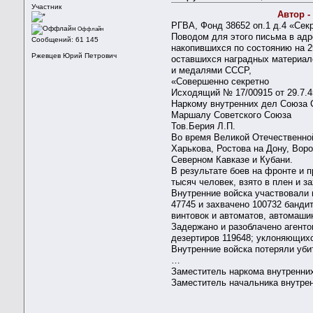
Участник
Автор -
РГВА, Фонд 38652 оп.1 д.4 «Сек
Оффлайн
Поводом для этого письма в адр
Сообщений: 61 145
накопившихся по состоянию на 2
Ржевцев Юрий Петрович
оставшихся наградных материал
и медалями СССР,
«Совершенно секретно
Исходящий № 17/00915 от 29.7.45
Наркому внутренних дел Союза
Маршалу Советского Союза
Тов.Берия Л.П.
Во время Великой Отечественно
Харькова, Ростова на Дону, Вор
Северном Кавказе и Кубани.
В результате боев на фронте и 
тысяч человек, взято в плен и з
Внутренние войска участвовали 
47745 и захвачено 100732 банди
винтовок и автоматов, автомаши
Задержано и разоблачено агенто
дезертиров 119648; уклоняющихс
Внутренние войска потеряли убит
…
Заместитель наркома внутренни
Заместитель начальника внутрен