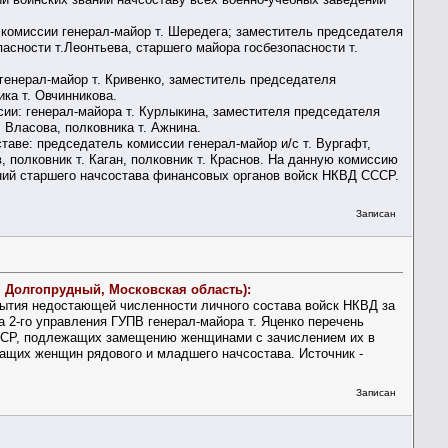
комиссии генерал-майор т. Шередега; заместитель председателя
пасности т.Леонтьева, старшего майора госбезопасности т.
енерал-майор т. Кривенко, заместитель председателя
ика т. Овчинникова.
ии: генерал-майора т. Курлыкина, заместителя председателя
. Власова, полковника т. Ажнина.
ве: председатель комиссии генерал-майор и/с т. Вургафт,
, полковник т. Каган, полковник т. Краснов. На данную комиссию
аний старшего начсостава финансовых органов войск НКВД СССР.
Записан
. Долгопрудный, Московская область):
рытия недостающей численности личного состава войск НКВД за
а 2-го управления ГУПВ генерал-майора т. Яценко перечень
СССР, подлежащих замещению женщинами с зачислением их в
ащих женщин рядового и младшего начсостава. Источник -
Записан