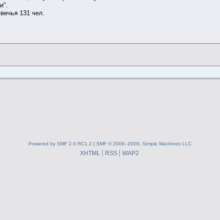
и".
вечья 131 чел.
Powered by SMF 2.0 RC1.2
|
SMF © 2006–2009, Simple Machines LLC
XHTML
RSS
WAP2