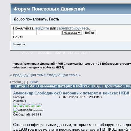
Форум Поисковых Движений
Добро пожаловать,
Гость
Пожалуйста,
войдите
или
зарегистрируйтесь
.
Войти
Новости:
НАЧАЛО
ПОМОЩЬ
ВОЙТИ
РЕГИСТРАЦИЯ
Форум Поисковых Движений
>
VIII-Спецслужбы - досье
>
04-Войсковые структу
небоевых потерях в войсках НКВД
« предыдущая тема
следующая тема »
Страниц: [
1
]
Вниз
Автор
Тема: О небоевых потерях в войсках НКВД (Прочитано 1306
Александр Слободянюк
О небоевых потерях в войсках НКВД
Эксперт
«
:
02 Ноября 2015, 22:14:05 »
Участник
Оффлайн
Сообщений: 10 683
Согласно официальным данным, которые мною обнаружены в до
За 1938 год в результате несчастных случаев в ПВ НКВД погибли